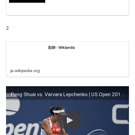
2
彭帥 - Wikipedia
ja.wikipedia.org
Peng Shuai vs. Varvara Lepchenko | US Open 2019 R1 Highlights