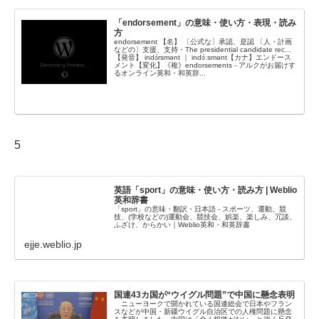
「endorsement」の意味・使い方・表現・読み
方
endorsement 【名】 〔公式な〕承認、是認 〔人・計画
などの〕支援、支持・The presidential candidate rec...
【発音】 indɔ́rsmənt ｜ indɔ́ːsmənt【カナ】エンドース
メント【変化】《複》endorsements - アルクがお届けす
るオンライン英和・和英辞...
5
英語「sport」の意味・使い方・読み方 | Weblio
英和辞書
「sport」の意味・翻訳・日本語 - スポーツ、運動、競
技、(学校などの)運動会、競技会、娯楽、楽しみ、冗談、
ふざけ、からかい｜Weblio英和・和英辞書
ejje.weblio.jp
国連43カ国が“ウイグル問題”で中国に懸念表明
ニューヨークで開かれている国連総会で日本やフラン
スなどが中国・新疆ウイグル自治区での人権問題に懸念