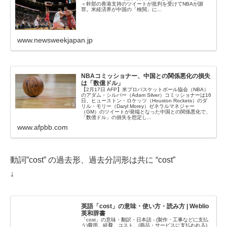
＜幹部の香港支持のツイートが批判を受けてNBAが謝
罪。米経済界が中国の「検閲」に...
www.newsweekjapan.jp
NBAコミッショナー、中国との関係悪化の損失
は「数億ドル」
【2月17日 AFP】米プロバスケットボール協会（NBA）
のアダム・シルバー（Adam Silver）コミッショナーは16
日、ヒューストン・ロケッツ（Houston Rockets）のダ
リル・モリー（Daryl Morey）ゼネラルマネジャー
（GM）のツイートが発端となった中国との関係悪化で、
「数億ドル」の損失を想定し...
www.afpbb.com
動詞”cost” の過去形、過去分詞形は共に “cost”
↓
英語「cost」の意味・使い方・読み方 | Weblio
英和辞書
「cost」の意味・翻訳・日本語 - (製作・工事などに支払
う)費用、経費、コスト、(商品・サービスに支払われる)