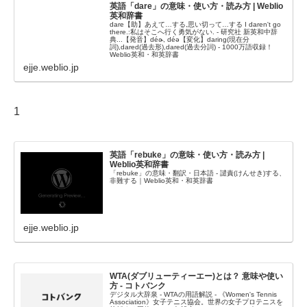
英語「dare」の意味・使い方・読み方 | Weblio
英和辞書
dare【助】あえて…する,思い切って…する I daren't go
there.:私はそこへ行く勇気がない. - 研究社 新英和中辞
典...【発音】déɚ, déə【変化】daring(現在分
詞),dared(過去形),dared(過去分詞) - 1000万語収録！
Weblio英和・和英辞書
ejje.weblio.jp
1
英語「rebuke」の意味・使い方・読み方 |
Weblio英和辞書
「rebuke」の意味・翻訳・日本語 - 譴責(けんせき)する、
非難する｜Weblio英和・和英辞書
ejje.weblio.jp
WTA(ダブリューティーエー)とは？ 意味や使い
方 - コトバンク
デジタル大辞泉 - WTAの用語解説 - 《Women's Tennis
Association》女子テニス協会。世界の女子プロテニスを