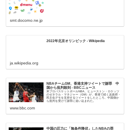
smt.docomo.ne.jp
2022年北京オリンピック - Wikipedia
ja.wikipedia.org
NBAチームGM、香港支持ツイートで謝罪 中
国から批判殺到 - BBCニュース
米プロバスケットボールNBA、ヒューストン・ロケッツ
のゼネラル・マネジャー（GM）が、香港で続く反政府・
民主化デモを支持するツイートをしたところ、中国側か
ら批判を受けて謝罪に追い込まれた。
www.bbc.com
中国の圧力に「無条件降伏」したNBAの罪