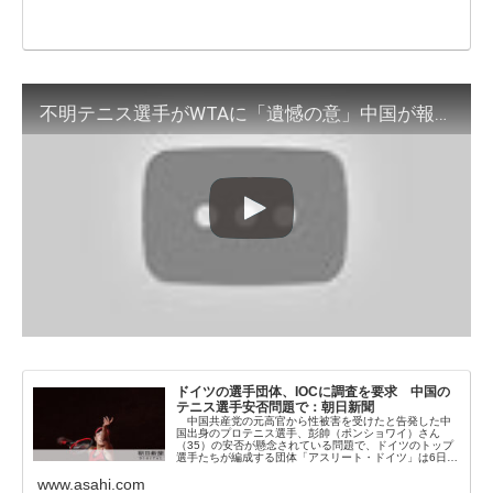
不明テニス選手がWTAに「遺憾の意」中国が報道(2021年12月6日)
ドイツの選手団体、IOCに調査を要求 中国の
テニス選手安否問題で：朝日新聞
中国共産党の元高官から性被害を受けたと告発した中
国出身のプロテニス選手、彭帥（ポンショワイ）さん
（35）の安否が懸念されている問題で、ドイツのトップ
選手たちが編成する団体「アスリート・ドイツ」は6日…
www.asahi.com