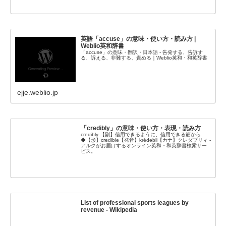
英語「accuse」の意味・使い方・読み方 |
Weblio英和辞書
「accuse」の意味・翻訳・日本語 - 告発する、告訴す
る、訴える、非難する、責める｜Weblio英和・和英辞書
ejje.weblio.jp
「credibly」の意味・使い方・表現・読み方
credibly 【副】信用できるように、信用できる筋から
◆【形】credible【発音】krédəbli【カナ】クレダブリィ -
アルクがお届けするオンライン英和・和英辞書検索サー
ビス。
List of professional sports leagues by
revenue - Wikipedia