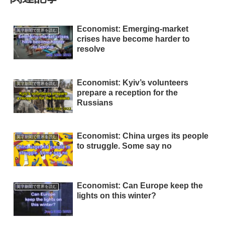
Economist: Emerging-market
英字新聞で世界を読む
crises have become harder to
resolve
Economist: Kyiv’s volunteers
英字新聞で世界を読む
prepare a reception for the
Russians
Economist: China urges its people
英字新聞で世界を読む
to struggle. Some say no
Economist: Can Europe keep the
英字新聞で世界を読む
lights on this winter?