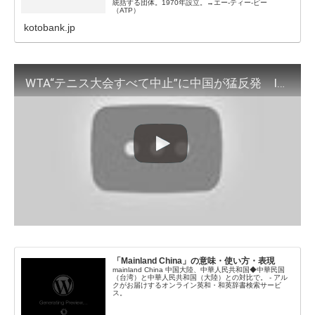
統括する団体。1970年設立。→エー‐ティー‐ピー
（ATP）
kotobank.jp
WTA“テニス大会すべて中止”に中国が猛反発 IOCは「彭帥選手と再び通話」
「Mainland China」の意味・使い方・表現
mainland China 中国大陸、中華人民共和国◆中華民国
（台湾）と中華人民共和国（大陸）との対比で。 - アル
クがお届けするオンライン英和・和英辞書検索サービ
ス。