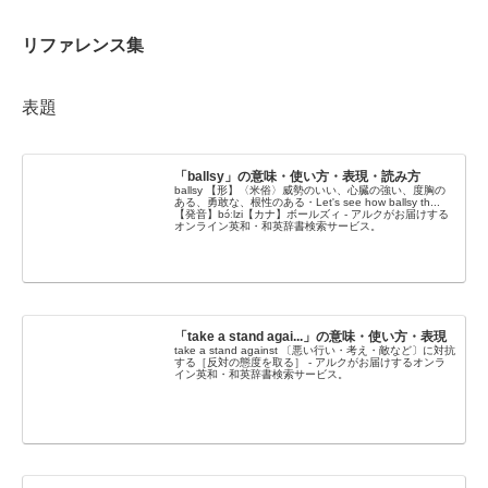
リファレンス集
表題
「ballsy」の意味・使い方・表現・読み方
ballsy 【形】〈米俗〉威勢のいい、心臓の強い、度胸の
ある、勇敢な、根性のある・Let's see how ballsy th...
【発音】bɔ́ːlzi【カナ】ボールズィ - アルクがお届けする
オンライン英和・和英辞書検索サービス。
「take a stand agai...」の意味・使い方・表現
take a stand against 〔悪い行い・考え・敵など〕に対抗
する［反対の態度を取る］ - アルクがお届けするオンラ
イン英和・和英辞書検索サービス。