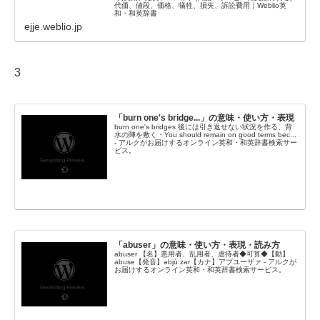
代価、値段、価格、犠牲、損失、訴訟費用｜Weblio英
和・和英辞書
ejje.weblio.jp
3
「burn one's bridge...」の意味・使い方・表現
burn one's bridges 後には引き返せない状況を作る、背
水の陣を敷く・You should remain on good terms bec...
- アルクがお届けするオンライン英和・和英辞書検索サー
ビス。
「abuser」の意味・使い方・表現・読み方
abuser 【名】悪用者、乱用者、虐待者◆可算◆【動】
abuse【発音】əbjúːzər【カナ】アブユーザァ - アルクが
お届けするオンライン英和・和英辞書検索サービス。