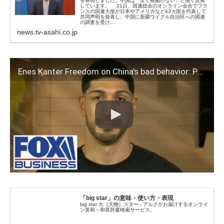
を表明しました。中国は「全く根拠がない」と強く反発
しています。 21日、国連総会のオンライン会合でフラ
ンスの国連大使が日本やアメリカなど43カ国を代表して
共同声明を発表し、中国に新疆ウイグル自治区への国連
の調査を受け...
news.tv-asahi.co.jp
Enes Kanter Freedom on China's bad behavior: People need to wake up and speak up
「big star」の意味・使い方・表現
big star 大［大物］スター - アルクがお届けするオンライ
ン英和・和英辞書検索サービス。