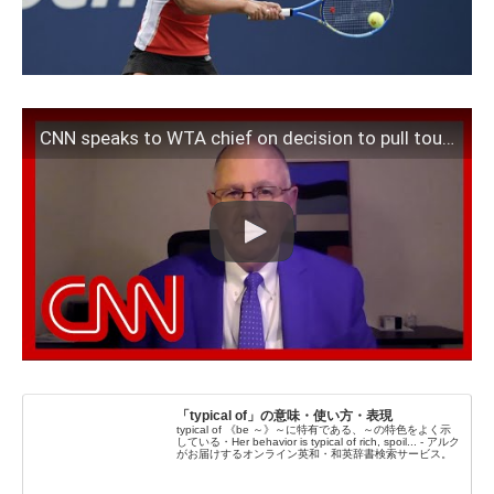
CNN speaks to WTA chief on decision to pull tournaments from China
「typical of」の意味・使い方・表現
typical of 《be ～》～に特有である、～の特色をよく示
している・Her behavior is typical of rich, spoil... - アルク
がお届けするオンライン英和・和英辞書検索サービス。