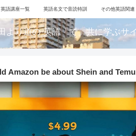
英語講座一覧
英語名文で音読特訓
その他英語関連
田より道の 英語「で」共に学ぶサ
ld Amazon be about Shein and Tem