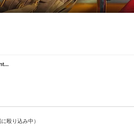
t...
場に殴り込み中）