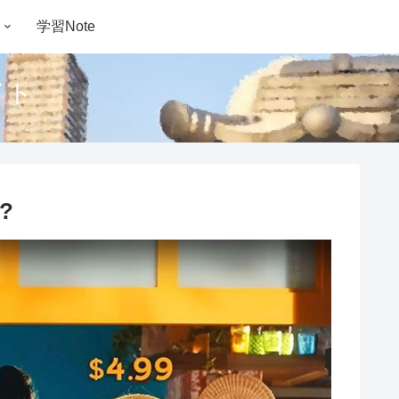
学習Note
イト
u?