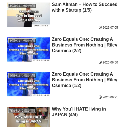
Sam Altman – How to Succeed
英語名文で音読特訓
with a Startup (1/5)
2026.07.05
Zero Equals One: Creating A
英語名文で音読特訓
Business From Nothing | Riley
Csernica (2/2)
2026.06.30
Zero Equals One: Creating A
英語名文で音読特訓
Business From Nothing | Riley
Csernica (1/2)
2026.06.21
Why You’ll HATE living in
英語名文で音読特訓
JAPAN (4/4)