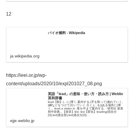
12
バイオ燃料 - Wikipedia
ja.wikipedia.org
https://ieei.or.jp/wp-
content/uploads/2020/10/expl201027_08.png
英語「lead」の意味・使い方・読み方 | Weblio
英和辞書
lead【動】(…に)導く,案内する,(手を取って)連れていく,
(綱などをつけて)引いていく,引く,(…を)(ある場所に)導
く... lead a visitor in :客を中まで案内する. - 研究社 新英
和中辞典...【発音】léd, led【変化】leading(現在分
詞),led(過去形),led(過去分詞)...
ejje.weblio.jp