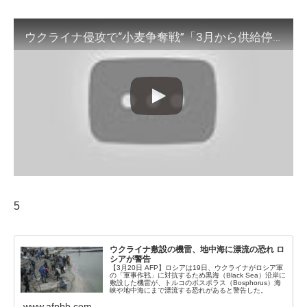
ウクライナ侵攻で“小麦争奪戦”「3月から供給停止」で大混乱 ロシアの戦略？(2022年5月17日)
5
ウクライナ敷設の機雷、地中海に漂流の恐れ ロ
シアが警告
【3月20日 AFP】ロシアは19日、ウクライナがロシア軍
の「軍事作戦」に対抗するため黒海（Black Sea）沿岸に
敷設した機雷が、トルコのボスポラス（Bosphorus）海
峡や地中海にまで漂流する恐れがあると警告した。
www.afpbb.com