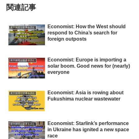
関連記事
Economist: How the West should
英字新聞で世界を読む
respond to China’s search for
foreign outposts
Economist: Europe is importing a
英字新聞で世界を読む
solar boom. Good news for (nearly)
everyone
Economist: Asia is rowing about
英字新聞で世界を読む
Fukushima nuclear wastewater
Economist: Starlink’s performance
英字新聞で世界を読む
in Ukraine has ignited a new space
race