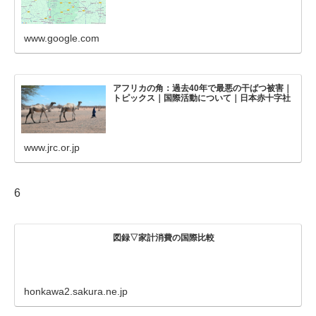
www.google.com
アフリカの角：過去40年で最悪の干ばつ被害｜
トピックス｜国際活動について｜日本赤十字社
www.jrc.or.jp
6
図録▽家計消費の国際比較
honkawa2.sakura.ne.jp