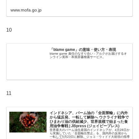
www.mofa.go.jp
10
「blame game」の意味・使い方・表現
blame game 責任のなすり合い - アルクがお届けするオ
ンライン英和・和英辞書検索サービス。
11
インドネシア、パーム油の「全面禁輸」に内外
から猛反発、一転して解除へ ウクライナ戦争で
ひまわり油の供給減少、世界規模で始まった食
用油争奪戦 | JBpress (ジェイビープレス)
世界最大のパーム油生産国のインドネシアが、4月28日か
ら実施していた「全面輸出禁止」を、国内外の反発から
一転して5月23日に解除。ジョコ・ウィドド大統領の指導