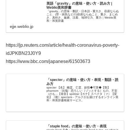
英語「gravity」の意味・使い方・読み方 |
Weblio英和辞書
「gravity」の意味・翻訳・日本語 - 重大さ、容易ならぬ
こと、(罪・病気などの)容易ならぬこと、重さ、まじめ
さ、真剣さ、厳粛、沈着、地球引力、重力｜Weblio英
和・和英辞書
ejje.weblio.jp
https://jp.reuters.com/article/health-coronavirus-poverty-
idJPKBN23J0Y9
https://www.bbc.com/japanese/61503673
「specter」の意味・使い方・表現・類語・読
み方
specter 【名】 幽霊、亡霊、妖怪◆可算◆【類】
phantom 〈比喩〉恐ろしい［ゾッとする］もの、不安
（のも...【発音】spéktər【カナ】スペクタ（ァ）【変
化】《複》specters - アルクがお届けするオンライン英
和・和英辞書検索サービス。
「staple food」の意味・使い方・表現
staple food 主食・Asia's staple food is rice, so what is