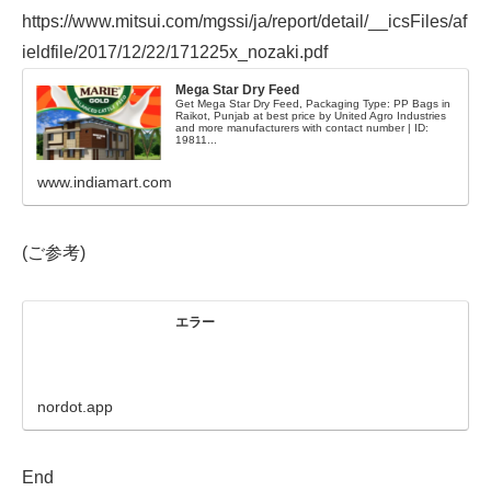
https://www.mitsui.com/mgssi/ja/report/detail/__icsFiles/af
ieldfile/2017/12/22/171225x_nozaki.pdf
Mega Star Dry Feed
Get Mega Star Dry Feed, Packaging Type: PP Bags in
Raikot, Punjab at best price by United Agro Industries
and more manufacturers with contact number | ID:
19811...
www.indiamart.com
(ご参考)
エラー
nordot.app
End