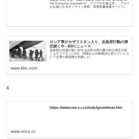
the European equivalent? : アジアの主食は米... - アルク
がお届けするオンライン英和・和英辞書検索サービス。
ロシア軍がカザフスタン入り、反政府行動の弾
圧続く中 - BBCニュース
反政府の抗議行動に対する治安当局の暴力的な弾圧が続
くカザフスタンに6日、同国から出動要請を受けていたロ
シア主導の軍部隊が到着した。
www.bbc.com
4
https://www.nocs.cc/study/geo/wheat.htm
www.nocs.cc