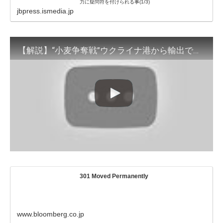
力に疑問符を付けられる事(1/3)
jbpress.ismedia.jp
【解説】“小麦争奪戦”ウクライナ港から輸出できないワケ 輸入減＆高騰の恐れ(2022年5月17日)
301 Moved Permanently
www.bloomberg.co.jp