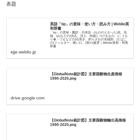
表題
英語「tip」の意味・使い方・読み方 | Weblio英
和辞書
「tip」の意味・翻訳・日本語 - (もののとがった)先、先
端、(山などの)頂点、頂上、先端につけるもの、(こうも
り傘・つえなどの)石突き、釣りざおの先端部、(たばこ
の)フィルター、吸い口、(茶の)葉芽｜Weblio英和・和英
辞書
ejje.weblio.jp
【GlobalNote統計図】主要国穀物生産推移
1990-2020.png
drive.google.com
【GlobalNote統計図】主要国穀物輸出高推移
1990-2020.png