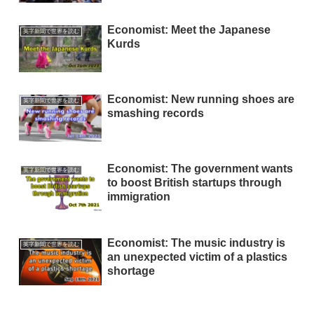
Economist: Meet the Japanese
英字新聞で世界を読む
Kurds
Economist: New running shoes are
英字新聞で世界を読む
smashing records
Economist: The government wants
英字新聞で世界を読む
to boost British startups through
immigration
Economist: The music industry is
英字新聞で世界を読む
an unexpected victim of a plastics
shortage