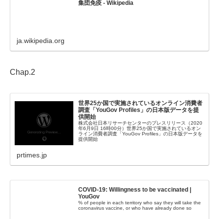
集団免疫 - Wikipedia
ja.wikipedia.org
Chap.2
世界25か国で実施されているオンライン消費者
調査「YouGov Profiles」の日本版データを提
供開始
株式会社日本リサーチセンターのプレスリリース（2020
年6月9日 16時00分）世界25か国で実施されているオン
ライン消費者調査「YouGov Profiles」の日本版データを
提供開始
prtimes.jp
COVID-19: Willingness to be vaccinated |
YouGov
% of people in each territory who say they will take the
coronavirus vaccine, or who have already done so