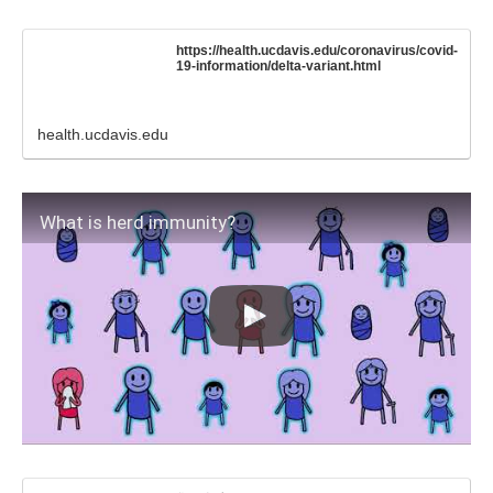
https://health.ucdavis.edu/coronavirus/covid-
19-information/delta-variant.html
health.ucdavis.edu
What is herd immunity?