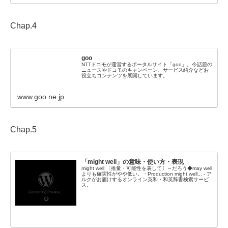
Chap.4
goo
NTTドコモが運営するポータルサイト「goo」。今話題の
ニュースやドコモのキャンペーン、サービス紹介などお
役立ちコンテンツを展開しています。
www.goo.ne.jp
Chap.5
「might well」の意味・使い方・表現
might well 〔推量・可能性を表して〕～だろう◆may well
よりも確実性がやや低い。・Production might well... - ア
ルクがお届けするオンライン英和・和英辞書検索サービ
ス。