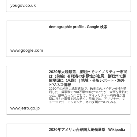
yougov.co.uk
demographic profile - Google 検索
www.google.com
2020年大統領選、接戦州でマイノリティー市民
は（前編）有権者の多様性が進展、接戦州で勝
敗要因に（米国） | 地域・分析レポート - 海外
ビジネス情報
2020年の米国大統領選挙で、民主党のバイデン候補が勝
利した。得票数で700万票の差がついたが、大変な接戦だ
った。接戦だった州ごとに、マイノリティー有権者が選
挙に与えた影響を読み解く。前編では、アリゾナ州、ジ
ョージア州、ミシガン州、ネバダ州についてみる。
www.jetro.go.jp
2020年アメリカ合衆国大統領選挙 - Wikipedia