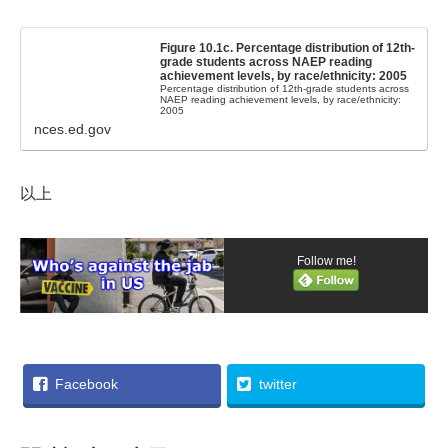
Figure 10.1c. Percentage distribution of 12th-
grade students across NAEP reading
achievement levels, by race/ethnicity: 2005
Percentage distribution of 12th-grade students across
NAEP reading achievement levels, by race/ethnicity:
2005
nces.ed.gov
以上
Follow me!
Facebook
twitter