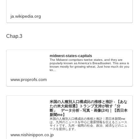
ja.wikipedia.org
Chap.3
midwest-states-capitals
The Midwest comprises twelve states, and they are
popularly known as America's Breadbasket. This area is
known mostly for growing wheat. Just how much do you
kn...
www.proprofs.com
米国の人種別人口構成比の推移と推計 - 【あな
たの米大統領選】トランプ支持が映す「分
断」 データ分析 - 写真・画像(2/4)｜【西日本
新聞me】
米国の人種別人口構成比の推移と推計｜西日本新聞me
は、九州のニュースを中心に最新情報を伝えるニュース
サイトです。九州・福岡の社会、政治、経済などのニュ
ースを提供します。
www.nishinippon.co.jp