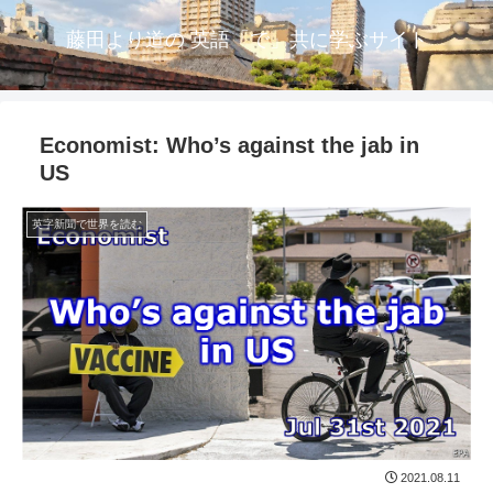
藤田より道の 英語「で」共に学ぶサイト
Economist: Who’s against the jab in
US
英字新聞で世界を読む
2021.08.11