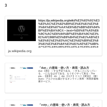
E5%AE%9F%E7%8F%BE%E3%81%AE%E3
3
%81%9F%E3%82%81%E3%81%AB%E3%81
%AF%E5%A4%A7%E9%87%8F%E6%AE%B
A%E4%BA%BA%E3%81%AA%E3%81%A9
%E3%81%AE%E7%8A%AF%E7%BD%AA%
E3%82%82%E8%BE%9E%E3%81%95%E3%
https://ja.wikipedia.org/wiki/%E3%83%91%E3
81%9A%E3%80%81%E3%82%A2%E3%83%
%83%AC%E3%82%B9%E3%83%81%E3%8
A1%E3%83%AA%E3%82%AB%E5%90%8C
3%8A%E8%87%AA%E6%B2%BB%E6%94%
%E6%99%82%E5%A4%9A%E7%99%BA%E
BF%E5%BA%9C#:~:text=%E6%97%A5%E6
3%83%86%E3%83%AD%E3%80%81%E3%8
%9C%AC%E6%94%BF%E5%BA%9C%E3%
3%91%E3%83%AA%E5%90%8C%E6%99%
81%AF1988%E5%B9%B4%E3%81%AB%E3
82%E5%A4%9A%E7%99%BA%E3%83%86
%83%91%E3%83%AC%E3%82%B9%E3%8
%E3%83%AD%E3%80%81%E3%83%99%E3
3%81%E3%83%8A%E3%81%AE%E7%8B%
%83%AB%E3%82%AE%E3%83%BC%E9%8
AC%E7%AB%8B%E5%AE%A3%E8%A8%8
0%A3%E7%B6%9A%E3%83%86%E3%83%
ja.wikipedia.org
0%E3%82%92%E7%99%BA%E8%A1%A8%
AD%E3%81%AA%E3%81%A9%E3%82%92
E3%81%97%E3%81%9F%E3%83%91%E3%
%E5%BC%95%E3%81%8D%E8%B5%B7%E
83%AC%E3%82%B9%E3%83%81%E3%83
3%81%93%E3%81%97%E3%81%9F
%8A%E5%9B%BD%E3%82%92%E6%89%B
F%E8%AA%8D%E3%81%97%E3%81%A6%
E3%81%84%E3%81%AA%E3%81%84%E3%
「due」の意味・使い方・表現・読み方
81%9F%E3%82%81%E3%80%81%E6%9C%
due 【形】 ～する予定である、～することになってい
る、～になるはずである、もうすぐやって来る・The
AA%E3%81%A0%E3%81%AB%E3%83%91
pla...【発音】 dúː ｜ djúː【カナ】ドゥー【変化】《複》
%E3%83%AC%E3%82%B9%E3%83%81%E
dues - アルクがお届けするオンライン英和・和英辞書検
3%83%8A%E8%87%AA%E6%B2%BB%E6%
索サービス。
94%BF%E5%BA%9C
「vote」の意味・使い方・表現・読み方