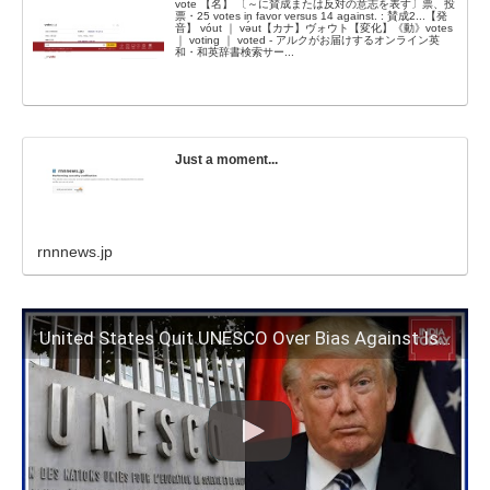
vote 【名】 〔～に賛成または反対の意志を表す〕票、投
票・25 votes in favor versus 14 against. : 賛成2...【発
音】 vóut ｜ və́ut【カナ】ヴォウト【変化】《動》votes
｜ voting ｜ voted - アルクがお届けするオンライン英
和・和英辞書検索サー...
Just a moment...
rnnnews.jp
United States Quit UNESCO Over Bias Against Israel