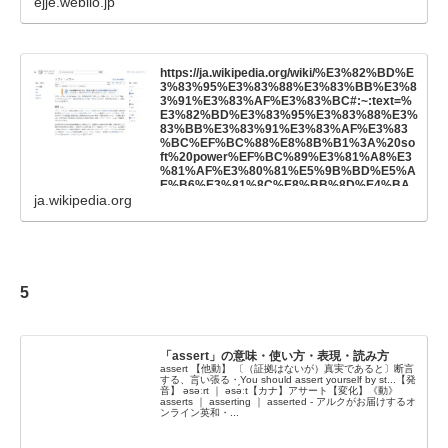
ejje.weblio.jp
https://ja.wikipedia.org/wiki/%E3%82%BD%E
3%83%95%E3%83%88%E3%83%BB%E3%8
3%91%E3%83%AF%E3%83%BC#:~:text=%
E3%82%BD%E3%83%95%E3%83%88%E3%
83%BB%E3%83%91%E3%83%AF%E3%83
%BC%EF%BC%88%E8%8B%B1%3A%20so
ft%20power%EF%BC%89%E3%81%A8%E3
%81%AF%E3%80%81%E5%9B%BD%E5%A
E%B6%E3%81%8C%E8%BB%8D%E4%BA
ja.wikipedia.org
%8B%E5%8A%9B%E3%82%84%E7%B5%8
C%E6%B8%88%E5%8A%9B%E3%81%AA%
E3%81%A9%E3%81%AE%E5%AF%BE%E5
%A4%96%E7%9A%84%E3%81%AA%E5%B
C%B7%E5%88%B6%E5%8A%9B%E3%81%
AB%E3%82%88%E3%82%89%E3%81%9A
%E3%80%81%E3%81%9D%E3%81%AE%E
5
5%9B%BD%E3%81%AE%E6%9C%89%E3%
81%99%E3%82%8B%E6%96%87%E5%8C%
96%E3%82%84%E6%94%BF%E6%B2%BB
%E7%9A%84%E4%BE%A1%E5%80%A4%E
8%A6%B3%E3%80%81%E6%94%BF%E7%
「assert」の意味・使い方・表現・読み方
AD%96%E3%81%AE%E9%AD%85%E5%8A
assert 【他動】 〔（証拠はないが）真実であると〕断言
する、言い張る・You should assert yourself by st...【発
%9B%E3%81%AA%E3%81%A9%E3%81%A
音】 əsə́ːrt ｜ əsə́ːt【カナ】アサート【変化】《動》
B%E5%AF%BE%E3%81%99%E3%82%8B%
asserts ｜ asserting ｜ asserted - アルクがお届けするオ
E6%94%AF%E6%8C%81%E3%82%84%E7%
ンライン英和・...
90%86%E8%A7%A3%E3%80%81%E5%85%
B1%E6%84%9F%E3%82%92%E5%BE%97%