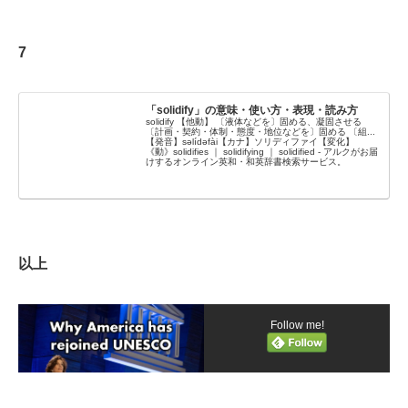
0%86%E3%81%AE%E6%84%8F%E5%91%B
5%E6%8F%B4%E5%8A%A9%E3%82%92%
3%E3%81%AE%E3%82%B9%E3%83%BC%
E6%96%BD%E3%81%97%E3%80%81%E7%
E3%83%97%E3%83%A9%E3%83%8A%E3%
B5%8C%E6%B8%88%E3%83%BB%E7%A4
82%B7%E3%83%A7%E3%83%8A%E3%83
%BE%E4%BC%9A%E3%81%AE%E9%96%8
7
%AA%E3%82%BA%E3%83%A0%EF%BC%
B%E7%99%BA%E3%82%92%E4%BF%83%
88%E5%9B%BD%E5%AE%B6%E3%82%92
E9%80%B2%E3%81%99%E3%82%8B%E5%
%E8%B6%85%E8%B6%8A%E3%81%97%E
9B%BD%E9%9A%9B%E9%80%A3%E5%90
3%81%9F%E5%9B%BD%E9%9A%9B%E6%
%88%E3%81%AE%E6%A9%9F%E9%96%A
A9%9F%E9%96%A2%E3%81%AB%E4%B8
2
「solidify」の意味・使い方・表現・読み方
%BB%E6%A8%A9%E3%82%92%E5%A7%9
solidify 【他動】 〔液体などを〕固める、凝固させる
4%E3%81%AD%E3%82%8B%E3%81%B9%
〔計画・契約・体制・態度・地位などを〕固める 〔組...
【発音】səlídəfài【カナ】ソリディファイ【変化】
E3%81%8D%E3%81%A8%E3%81%99%E3%
《動》solidifies ｜ solidifying ｜ solidified - アルクがお届
82%8B%E6%80%9D%E6%83%B3%EF%BC
けするオンライン英和・和英辞書検索サービス。
%89%E3%81%AB%E3%82%82%E5%90%8
C%E3%81%98%E8%A8%B3%E8%AA%9E%
E3%81%8C%E5%85%85%E3%81%A6%E3%
82%89%E3%82%8C%E3%82%8B%E3%81%
93%E3%81%A8%E3%81%8C%E3%81%82%
E3%82%8B
以上
Follow me!