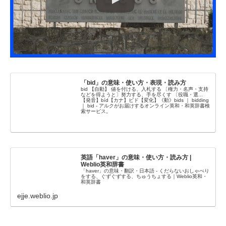
「bid」の意味・使い方・表現・読み方
bid 【自動】 値を付ける、入札する 〔権力・名声・支持
などを得ようと〕努力する、手を尽くす 〔役職・選...
【発音】bíd【カナ】ビド【変化】《動》bids ｜ bidding
｜ bid - アルクがお届けするオンライン英和・和英辞書検
索サービス。
英語「haver」の意味・使い方・読み方 |
Weblio英和辞書
「haver」の意味・翻訳・日本語 - くだらないおしゃべり
をする、ぐずぐずする、ちゅうちょする｜Weblio英和・
和英辞書
ejje.weblio.jp