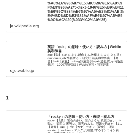
%A6%E6%96%87%E5%8C%96%E6%A9%9
F%E9%96%A2#:~:text=1946%E5%B9%B411
%E6%9C%884%E6%97%A5%E3%81%AB,%
E4%BD%8D%E3%81%AF%E6%97%A5%E6
%9C%AC%20(8.033%C2%A0%25)
ja.wikipedia.org
英語「quit」の意味・使い方・読み方 | Weblio
英和辞書
quit【動】やめる,よす,断念する,放棄する,去る,立ち退く
quit one's job:辞職する. - 研究社 新英和中辞典...【発
音】kwít【変化】quiting(現在分詞),quit(過去形),quit(過去
分詞) - 1000万語収録！Weblio英和・和英辞書
ejje.weblio.jp
1
「rocky」の意味・使い方・表現・読み方
rocky 【1形】 岩石の多い、岩のような 意志の固い、不
動の、頑固な 困難な、障害のある、問題を抱えた 【2...
【発音】 rɑ́ki ｜ rɔ́ki【カナ】ラキィ【変化】《形》
rockier ｜ rockiest - アルクがお届けするオンライン英