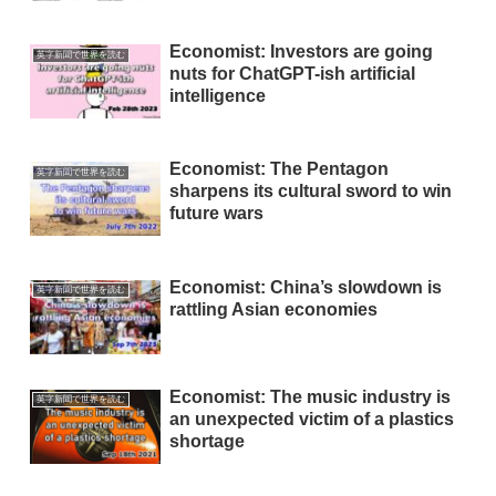
Economist: Investors are going
英字新聞で世界を読む
nuts for ChatGPT-ish artificial
intelligence
Economist: The Pentagon
英字新聞で世界を読む
sharpens its cultural sword to win
future wars
Economist: China’s slowdown is
英字新聞で世界を読む
rattling Asian economies
Economist: The music industry is
英字新聞で世界を読む
an unexpected victim of a plastics
shortage