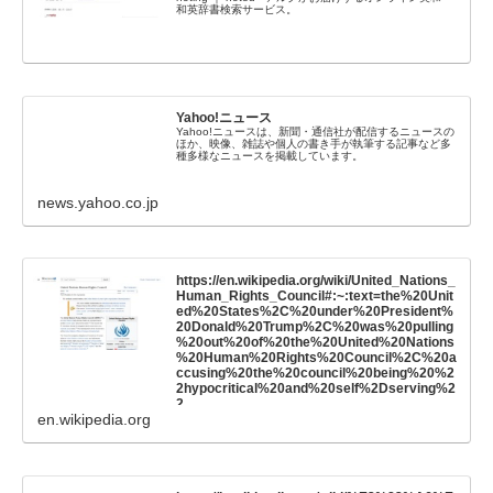
和英辞書検索サービス。
%81%E5%9B%BD%E9%9A%9B%E7%A4%
BE%E4%BC%9A%E3%81%8B%E3%82%89
%E3%81%AE%E4%BF%A1%E9%A0%BC%
E3%82%84%E3%80%81%E7%99%BA%E8%
A8%80%E5%8A%9B%E3%82%92%E7%8D
%B2%E5%BE%97%E3%81%97%E5%BE%9
7%E3%82%8B%E5%8A%9B%E3%81%AE%
Yahoo!ニュース
E3%81%93%E3%81%A8
Yahoo!ニュースは、新聞・通信社が配信するニュースの
ほか、映像、雑誌や個人の書き手が執筆する記事など多
種多様なニュースを掲載しています。
news.yahoo.co.jp
https://en.wikipedia.org/wiki/United_Nations_
Human_Rights_Council#:~:text=the%20Unit
ed%20States%2C%20under%20President%
20Donald%20Trump%2C%20was%20pulling
%20out%20of%20the%20United%20Nations
%20Human%20Rights%20Council%2C%20a
ccusing%20the%20council%20being%20%2
2hypocritical%20and%20self%2Dserving%2
2
en.wikipedia.org