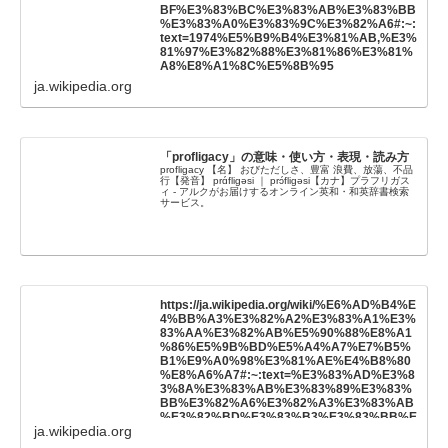
BF%E3%83%BC%E3%83%AB%E3%83%BB
%E3%83%A0%E3%83%9C%E3%82%A6#:~:
text=1974%E5%B9%B4%E3%81%AB,%E3%
81%97%E3%82%88%E3%81%86%E3%81%
A8%E8%A1%8C%E5%8B%95
ja.wikipedia.org
「profligacy」の意味・使い方・表現・読み方
profligacy 【名】 おびただしさ、豊富 浪費、放蕩、不品
行【発音】 prɑ́fligəsi ｜ prɔ́fligəsi【カナ】プラフリガス
ィ - アルクがお届けするオンライン英和・和英辞書検索
サービス。
https://ja.wikipedia.org/wiki/%E6%AD%B4%E
4%BB%A3%E3%82%A2%E3%83%A1%E3%
83%AA%E3%82%AB%E5%90%88%E8%A1
%86%E5%9B%BD%E5%A4%A7%E7%B5%
B1%E9%A0%98%E3%81%AE%E4%B8%80
%E8%A6%A7#:~:text=%E3%83%AD%E3%8
3%8A%E3%83%AB%E3%83%89%E3%83%
BB%E3%82%A6%E3%82%A3%E3%83%AB
%E3%82%BD%E3%83%B3%E3%83%BB%E
ja.wikipedia.org
3%83%AC%E3%83%BC%E3%82%AC%E3%
83%B3%0ARonald%20Wilson%20Reagan