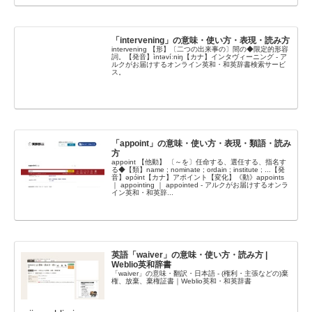
「intervening」の意味・使い方・表現・読み方
intervening 【形】〔二つの出来事の〕間の◆限定的形容
詞。【発音】ìntəvíːniŋ【カナ】インタヴィーニング - ア
ルクがお届けするオンライン英和・和英辞書検索サービ
ス。
「appoint」の意味・使い方・表現・類語・読み
方
appoint 【他動】 〔～を〕任命する、選任する、指名す
る◆【類】name ; nominate ; ordain ; institute ; ...【発
音】əpɔ́int【カナ】アポイント【変化】《動》appoints
｜ appointing ｜ appointed - アルクがお届けするオンラ
イン英和・和英辞...
英語「waiver」の意味・使い方・読み方 |
Weblio英和辞書
「waiver」の意味・翻訳・日本語 - (権利・主張などの)棄
権、放棄、棄権証書｜Weblio英和・和英辞書