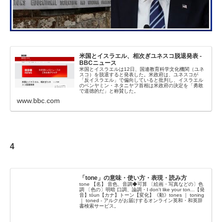
米国とイスラエル、相次ぎユネスコ脱退発表 -
BBCニュース
米国とイスラエルは12日、国連教育科学文化機関（ユネ
スコ）を脱退すると発表した。米政府は、ユネスコが
「反イスラエル」で偏向していると批判し、イスラエル
のベンヤミン・ネタニヤフ首相は米政府の決定を「勇敢
で道徳的だ」と称賛した。
www.bbc.com
4
「tone」の意味・使い方・表現・読み方
tone 【名】 音色、音調◆可算 〔絵画・写真などの〕色
調 〔色の〕明暗 口調、論調・I don't like your ton...【発
音】tóun【カナ】トーン【変化】《動》tones ｜ toning
｜ toned - アルクがお届けするオンライン英和・和英辞
書検索サービス。