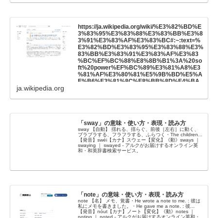
E3%82%8B%E3%81%93%E3%81%A8%E3%
81%AB%E3%82%88%E3%82%8A%E3%80
%81%E5%9B%BD%E9%9A%9B%E7%A4%
BE%E4%BC%9A%E3%81%8B%E3%82%89
https://ja.wikipedia.org/wiki/%E3%82%BD%E
%E3%81%AE%E4%BF%A1%E9%A0%BC%
3%83%95%E3%83%88%E3%83%BB%E3%8
E3%82%84%E3%80%81%E7%99%BA%E8%
3%91%E3%83%AF%E3%83%BC#:~:text=%
A8%80%E5%8A%9B%E3%82%92%E7%8D
E3%82%BD%E3%83%95%E3%83%88%E3%
%B2%E5%BE%97%E3%81%97%E5%BE%9
83%BB%E3%83%91%E3%83%AF%E3%83
7%E3%82%8B%E5%8A%9B%E3%81%AE%
%BC%EF%BC%88%E8%8B%B1%3A%20so
E3%81%93%E3%81%A8
ft%20power%EF%BC%89%E3%81%A8%E3
%81%AF%E3%80%81%E5%9B%BD%E5%A
E%B6%E3%81%8C%E8%BB%8D%E4%BA
ja.wikipedia.org
%8B%E5%8A%9B%E3%82%84%E7%B5%8
C%E6%B8%88%E5%8A%9B%E3%81%AA%
E3%81%A9%E3%81%AE%E5%AF%BE%E5
%A4%96%E7%9A%84%E3%81%AA%E5%B
C%B7%E5%88%B6%E5%8A%9B%E3%81%
AB%E3%82%88%E3%82%89%E3%81%9A
「sway」の意味・使い方・表現・読み方
%E3%80%81%E3%81%9D%E3%81%AE%E
sway 【自動】 揺れる、揺らぐ、前後［左右］に動く、
ブラブラする、フラフラする、ふらつく・The children...
5%9B%BD%E3%81%AE%E6%9C%89%E3%
【発音】swéi【カナ】スウェー【変化】《動》sways ｜
81%99%E3%82%8B%E6%96%87%E5%8C%
swaying ｜ swayed - アルクがお届けするオンライン英
96%E3%82%84%E6%94%BF%E6%B2%BB
和・和英辞書検索サービス。
%E7%9A%84%E4%BE%A1%E5%80%A4%E
8%A6%B3%E3%80%81%E6%94%BF%E7%
AD%96%E3%81%AE%E9%AD%85%E5%8A
%9B%E3%81%AA%E3%81%A9%E3%81%A
B%E5%AF%BE%E3%81%99%E3%82%8B%
E6%94%AF%E6%8C%81%E3%82%84%E7%
「note」の意味・使い方・表現・読み方
90%86%E8%A7%A3%E3%80%81%E5%85%
note 【名】 メモ、覚書・He wrote a note to me. : 彼は
B1%E6%84%9F%E3%82%92%E5%BE%97%
私にメモを書きました。・He gave me a note. : 彼...
E3%82%8B%E3%81%93%E3%81%A8%E3%
【発音】nóut【カナ】ノート【変化】《動》notes ｜
81%AB%E3%82%88%E3%82%8A%E3%80
noting ｜ noted - アルクがお届けするオンライン英和・