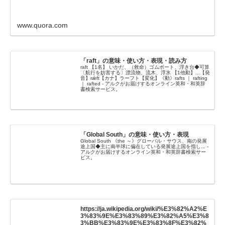
www.quora.com
「raft」の意味・使い方・表現・読み方
raft 【1名】 いかだ、（救命）ゴムボート、浮き台◆可算
〔航行を妨害する〕漂流物、流木、浮氷 【1他動】...【発
音】rǽft【カナ】ラーフト【変化】《動》rafts ｜ rafting
｜ rafted - アルクがお届けするオンライン英和・和英辞
書検索サービス。
「Global South」の意味・使い方・表現
Global South 《the ～》グローバル・サウス、南の発展
途上国◆主に南半球に偏在している発展途上国を指し... -
アルクがお届けするオンライン英和・和英辞書検索サー
ビス。
https://ja.wikipedia.org/wiki/%E3%82%A2%E
3%83%9E%E3%83%89%E3%82%A5%E3%8
3%BB%E3%83%9E%E3%83%8F%E3%82%