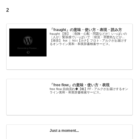
2
「fraught」の意味・使い方・表現・読み方
fraught 【形】 〔危険・心配・問題などが〕いっぱいの
〔人が〕緊張感でいっぱいで 〔状況・雰囲気などが...
【発音】 frɔt ｜ frɔ́ːt【カナ】フロト - アルクがお届けす
るオンライン英和・和英辞書検索サービス。
「free flow」の意味・使い方・表現
free flow 自由流れ◆【略】FF - アルクがお届けするオン
ライン英和・和英辞書検索サービス。
Just a moment...