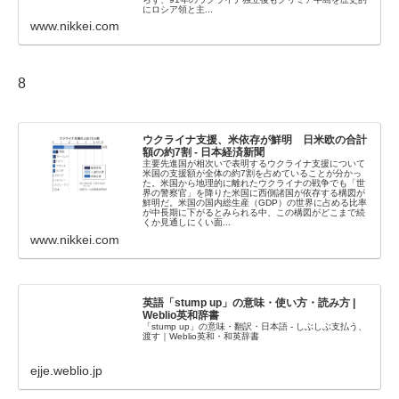
にロシア領と主...
www.nikkei.com
8
ウクライナ支援、米依存が鮮明 日米欧の合計
額の約7割 - 日本経済新聞
主要先進国が相次いで表明するウクライナ支援について
米国の支援額が全体の約7割を占めていることが分かっ
た。米国から地理的に離れたウクライナの戦争でも「世
界の警察官」を降りた米国に西側諸国が依存する構図が
鮮明だ。米国の国内総生産（GDP）の世界に占める比率
が中長期に下がるとみられる中、この構図がどこまで続
くか見通しにくい面...
www.nikkei.com
英語「stump up」の意味・使い方・読み方 |
Weblio英和辞書
「stump up」の意味・翻訳・日本語 - しぶしぶ支払う、
渡す｜Weblio英和・和英辞書
ejje.weblio.jp