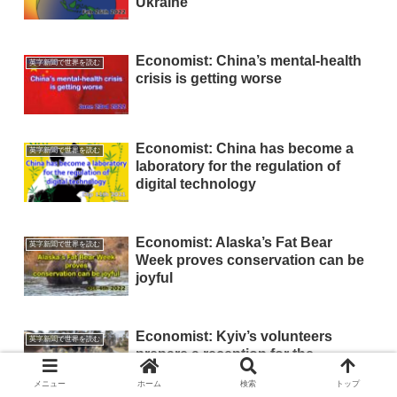
Ukraine
Economist: China’s mental-health
英字新聞で世界を読む
crisis is getting worse
Economist: China has become a
英字新聞で世界を読む
laboratory for the regulation of
digital technology
Economist: Alaska’s Fat Bear
英字新聞で世界を読む
Week proves conservation can be
joyful
Economist: Kyiv’s volunteers
英字新聞で世界を読む
prepare a reception for the
Russians
メニュー
ホーム
検索
トップ