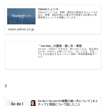
Yahoo!ニュース
Yahoo!ニュースは、新聞・通信社が配信するニュースの
ほか、映像、雑誌や個人の書き手が執筆する記事など多
種多様なニュースを掲載しています。
news.yahoo.co.jp
「run low」の意味・使い方・表現
run low 〔主語が〕欠乏する、残り少なくなる、底を突き
かける、わずかしか残っていない、乏しくなる、不足... -
アルクがお届けするオンライン英和・和英辞書検索サー
ビス。
9
So do I / So am Iの倒置の使い方について | ネイ
ティブと英語について話したこと