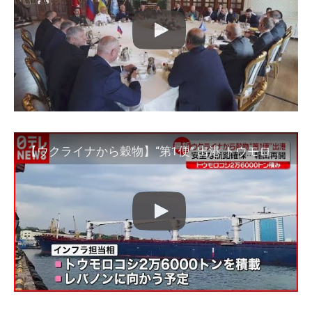
【ウクライナから穀物】“第1便” 出港 トウモロコシ2万6000トン積みレバノンへ