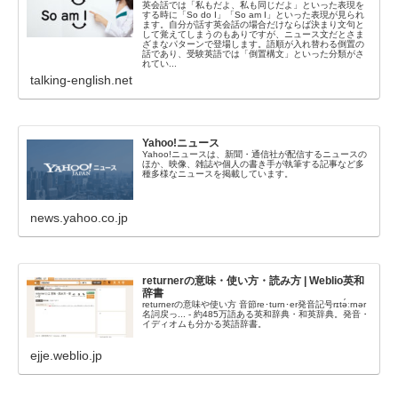
英会話では「私もだよ、私も同じだよ」といった表現を
する時に「So do I」「So am I」といった表現が見られ
ます。自分が話す英会話の場合だけならば決まり文句と
して覚えてしまうのもありですが、ニュース文だとさま
ざまなパターンで登場します。語順が入れ替わる倒置の
話であり、受験英語では「倒置構文」といった分類がさ
れてい...
talking-english.net
Yahoo!ニュース
Yahoo!ニュースは、新聞・通信社が配信するニュースの
ほか、映像、雑誌や個人の書き手が執筆する記事など多
種多様なニュースを掲載しています。
news.yahoo.co.jp
returnerの意味・使い方・読み方 | Weblio英和
辞書
returnerの意味や使い方 音節re･turn･er発音記号rɪtə́ːrnər
名詞戻っ... - 約485万語ある英和辞典・和英辞典。発音・
イディオムも分かる英語辞書。
ejje.weblio.jp