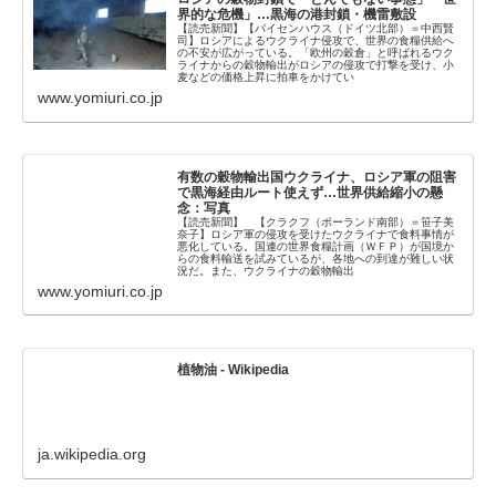
界的な危機」…黒海の港封鎖・機雷敷設
【読売新聞】【バイセンハウス（ドイツ北部）＝中西賢
司】ロシアによるウクライナ侵攻で、世界の食糧供給へ
の不安が広がっている。「欧州の穀倉」と呼ばれるウク
ライナからの穀物輸出がロシアの侵攻で打撃を受け、小
麦などの価格上昇に拍車をかけてい
www.yomiuri.co.jp
有数の穀物輸出国ウクライナ、ロシア軍の阻害
で黒海経由ルート使えず…世界供給縮小の懸
念：写真
【読売新聞】 【クラクフ（ポーランド南部）＝笹子美
奈子】ロシア軍の侵攻を受けたウクライナで食料事情が
悪化している。国連の世界食糧計画（ＷＦＰ）が国境か
らの食料輸送を試みているが、各地への到達が難しい状
況だ。また、ウクライナの穀物輸出
www.yomiuri.co.jp
植物油 - Wikipedia
ja.wikipedia.org