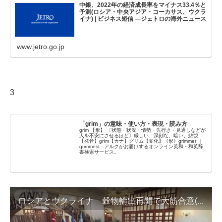
中銀、2022年の経済成長率をマイナス33.4％と
予測(ロシア・中央アジア・コーカサス、ウクラ
イナ) | ビジネス短信 ―ジェトロの海外ニュース
www.jetro.go.jp
3
「grim」の意味・使い方・表現・読み方
grim 【形】 〔状態・状況・情勢・先行き・見通しなどが
人を不安にさせるほど〕厳しい、深刻な、暗い、悲観...
【発音】grím【カナ】グリム【変化】《形》grimmer ｜
grimmest - アルクがお届けするオンライン英和・和英辞
書検索サービス。
ロシアとウクライナ 穀物輸出再開で大筋合意(2022年7月14日)