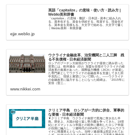
英語「capitalize」の意味・使い方・読み方 |
Weblio英和辞書
「capitalize」の意味・翻訳・日本語 - 資本に組み入れ
る、資本化する、資金を供給する、投資する、現金化す
る、資本金を見積もる、大文字で始める、大文字で書く
｜Weblio英和・和英辞書
ejje.weblio.jp
ウクライナ金融改革、治安機関と二人三脚 残
る不良債権 - 日本経済新聞
ロシアのプーチン大統領がウクライナ侵攻に踏み切った
背景には、欧州連合（EU）加盟を目指すウクライナの経
済改革の進展があった。国際協力機構（JICA）が派遣し
た専門家としてウクライナの金融改革を支援してきた田
中克氏に、現状と展望について聞いた。――ウクライナ
の金融改革に協力することになった経緯は。「2015年に
安倍（晋三...
www.nikkei.com
クリミア半島 ロシアが一方的に併合、軍事的
な要衝 - 日本経済新聞
▼クリミア半島 ウクライナ南部で黒海に突き出た半
島。歴史上、大国が繰り返し勢力圏を争ってきた。18世
紀にオスマントルコ帝国との戦争に勝利したロシア帝国
が自国に編入し、ソ連時代の1954年にロシアからウクラ
イナに帰属替えとなった。当時ソ連崩壊は想定されてお
らず、91年のウクライナ独立後もクリミア半島を歴史的