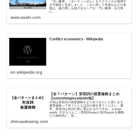
「汚い爆弾」（ダーティーボム）をウクライナが使用す
る可能性に言及しました。これに対して米英仏などの各
国は、核の脅しを続けるロシアが「汚い爆弾」を口実
に…
www.asahi.com
Conflict economics - Wikipedia
en.wikipedia.org
【全７パターン】形容詞の後置修飾まとめ
【something/available他】
今回は形容詞の後置修飾をまとめてみたいと思います。
後置修飾って何？たとえば次の例を見てください。通
常、形容詞は名詞の前に置かれるのですね。 a large
apple: 大きなりんご（形容詞largeが名詞appleを修飾）
ただ例外的に、形...
shinuwakaeng.com