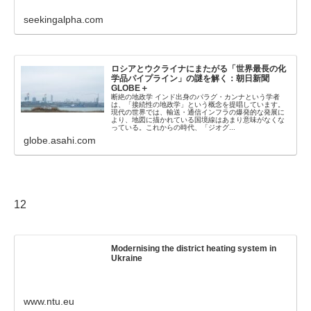
seekingalpha.com
ロシアとウクライナにまたがる「世界最長の化
学品パイプライン」の謎を解く：朝日新聞
GLOBE＋
断絶の地政学 インド出身のパラグ・カンナという学者
は、「接続性の地政学」という概念を提唱しています。
現代の世界では、輸送・通信インフラの爆発的な発展に
より、地図に描かれている国境線はあまり意味がなくな
っている。これからの時代、「ジオグ...
globe.asahi.com
12
Modernising the district heating system in
Ukraine
www.ntu.eu