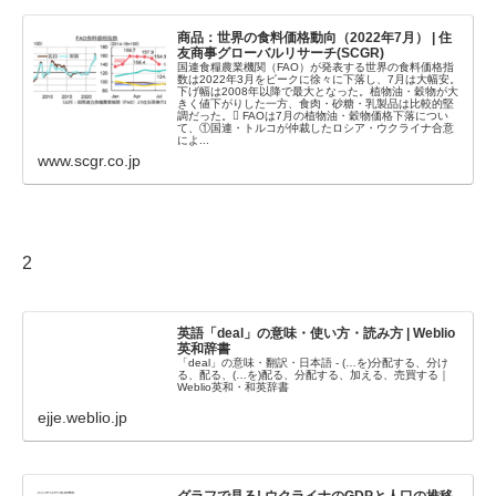
商品：世界の食料価格動向（2022年7月） | 住
友商事グローバルリサーチ(SCGR)
国連食糧農業機関（FAO）が発表する世界の食料価格指
数は2022年3月をピークに徐々に下落し、7月は大幅安。
下げ幅は2008年以降で最大となった。植物油・穀物が大
きく値下がりした一方、食肉・砂糖・乳製品は比較的堅
調だった。 FAOは7月の植物油・穀物価格下落につい
て、①国連・トルコが仲裁したロシア・ウクライナ合意
によ...
www.scgr.co.jp
2
英語「deal」の意味・使い方・読み方 | Weblio
英和辞書
「deal」の意味・翻訳・日本語 - (…を)分配する、分け
る、配る、(…を)配る、分配する、加える、売買する｜
Weblio英和・和英辞書
ejje.weblio.jp