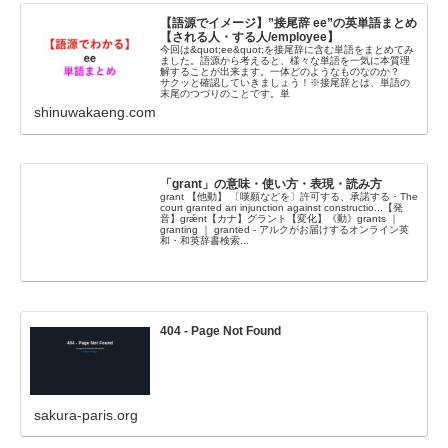
【語源でイメージ】”接尾辞 ee”の英単語まとめ
【される人・する人/employee】
今回は&quot;ee&quot;を接尾辞に含む単語をまとめてみ
ました。語源から考えると、様々な単語を一気に本質理
解することが出来ます。一体どのようなものなのか？
サクッと確認していきましょう！※接尾辞とは、単語の
末尾のつづりのことです。単
shinuwakaeng.com
「grant」の意味・使い方・表現・読み方
grant 【他動】 〔嘆願などを〕許可する、承諾する・The
court granted an injunction against constructio...【発
音】grǽnt【カナ】グラント【変化】《動》grants ｜
granting ｜ granted - アルクがお届けするオンライン英
和・和英辞書検索...
404 - Page Not Found
sakura-paris.org