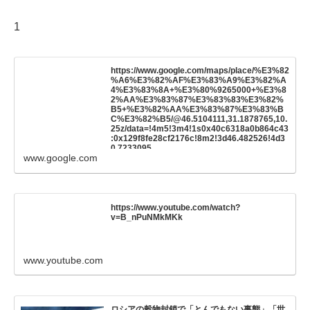
1
https://www.google.com/maps/place/%E3%82
%A6%E3%82%AF%E3%83%A9%E3%82%A
4%E3%83%8A+%E3%80%9265000+%E3%8
2%AA%E3%83%87%E3%83%83%E3%82%
B5+%E3%82%AA%E3%83%87%E3%83%B
C%E3%82%B5/@46.5104111,31.1878765,10.
25z/data=!4m5!3m4!1s0x40c6318a0b864c43
:0x129f8fe28cf2176c!8m2!3d46.482526!4d3
0.7233095
www.google.com
https://www.youtube.com/watch?
v=B_nPuNMkMKk
www.youtube.com
ロシアの穀物封鎖で「とんでもない事態」「世