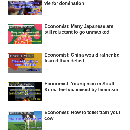
vie for domination
Economist: Many Japanese are
英字新聞で世界を読む
still reluctant to go unmasked
Economist: China would rather be
英字新聞で世界を読む
feared than defied
Economist: Young men in South
英字新聞で世界を読む
Korea feel victimised by feminism
Economist: How to toilet train your
英字新聞で世界を読む
cow