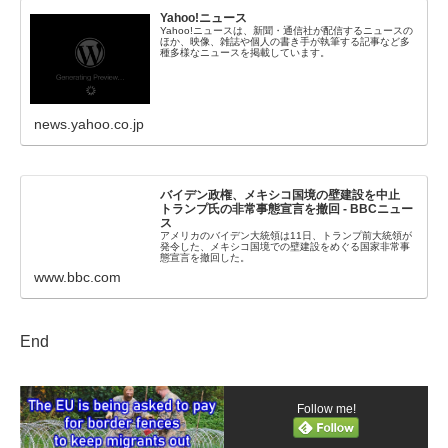
Yahoo!ニュース
Yahoo!ニュースは、新聞・通信社が配信するニュースの
ほか、映像、雑誌や個人の書き手が執筆する記事など多
種多様なニュースを掲載しています。
news.yahoo.co.jp
バイデン政権、メキシコ国境の壁建設を中止
トランプ氏の非常事態宣言を撤回 - BBCニュー
ス
アメリカのバイデン大統領は11日、トランプ前大統領が
発令した、メキシコ国境での壁建設をめぐる国家非常事
態宣言を撤回した。
www.bbc.com
End
Follow me!