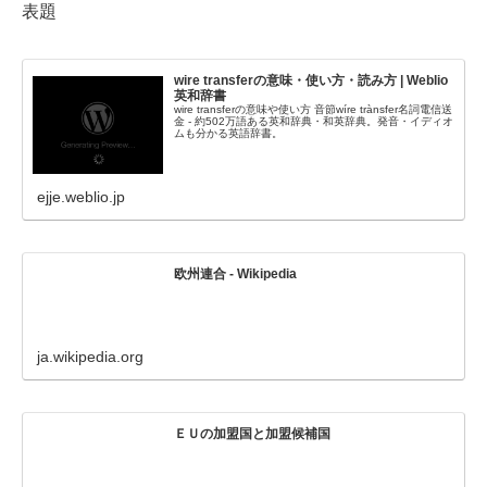
表題
wire transferの意味・使い方・読み方 | Weblio
英和辞書
wire transferの意味や使い方 音節wíre trànsfer名詞電信送
金 - 約502万語ある英和辞典・和英辞典。発音・イディオ
ムも分かる英語辞書。
ejje.weblio.jp
欧州連合 - Wikipedia
ja.wikipedia.org
ＥＵの加盟国と加盟候補国