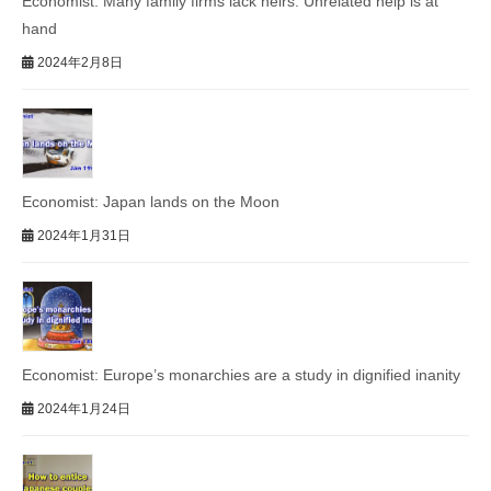
Economist: Many family firms lack heirs. Unrelated help is at
hand
2024年2月8日
Economist: Japan lands on the Moon
2024年1月31日
Economist: Europe’s monarchies are a study in dignified inanity
2024年1月24日