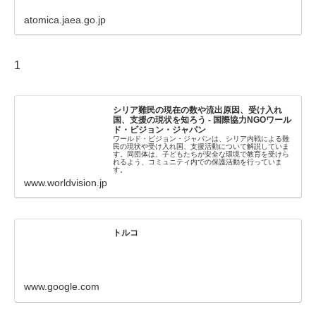
atomica.jaea.go.jp
1
シリア難民の現在の数や流出原因、受け入れ
国、支援の現状を知ろう - 国際協力NGOワール
ド・ビジョン・ジャパン
​ワールド・ビジョン・ジャパンは、シリア内戦による難
民の現状や受け入れ国、支援活動について解説していま
す。​​同団体は、子どもたちが安全な環境で教育を受けら
れるよう、コミュニティ内での保護活動を行っていま
す。
www.worldvision.jp
トルコ
www.google.com