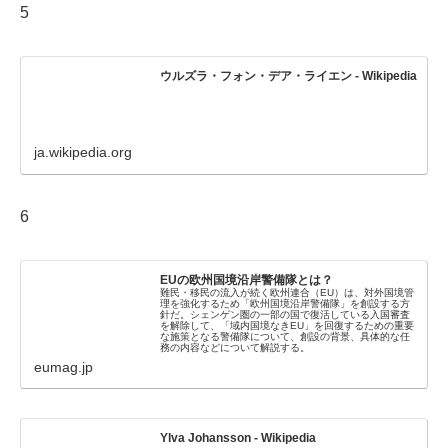
5
ウルズラ・フォン・デア・ライエン - Wikipedia
ja.wikipedia.org
6
EUの欧州国境沿岸警備隊とは？
難民・移民の流入が続く欧州連合（EU）は、対外国境管
理を強化するため「欧州国境沿岸警備隊」を創設する方
針だ。シェンゲン圏の一部の国で復活している入国審査
を解除して、「域内国境なきEU」を回復するための重要
な施策となる警備隊について、創設の背景、具体的な任
務の内容などについて解説する。
eumag.jp
Ylva Johansson - Wikipedia