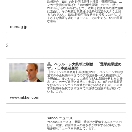
欧州連合（EU）の対外国境管理と移民・難民問題は、ユ
ンカー委員会が掲げた「10の優先課題」の一つ。特に
2015年から2016年にかけて、欧州は戦後最大の難民危機
に直面し、その規模と緊急性は従来の想定を大きく上回
るものであり、EUは持続可能な解決を模索しながら、さ
まざまな措置を講じてきている。その中でも、5つの重要
な最新...
eumag.jp
3
英、ベラルーシ大統領に制裁 「選挙結果認め
ず」 - 日本経済新聞
【ロンドン=中島裕介】英政府は29日、ベラルーシ大統領
選での不正疑惑や同国でのデモ抗議者への人権侵害など
を理由に、ルカシェンコ大統領ら8人に制裁を科したと発
表した。カナダ政府と連携して制裁する。8月の大統領選
ではルカシェンコ氏の大勝と6選が発表されたが、不正選
挙の疑惑を払拭できず国内で大規模な抗議デモが続いて
いる。この...
www.nikkei.com
Yahoo!ニュース
Yahoo!ニュースは、新聞・通信社が配信するニュースの
ほか、映像、雑誌や個人の書き手が執筆する記事など多
種多様なニュースを掲載しています。