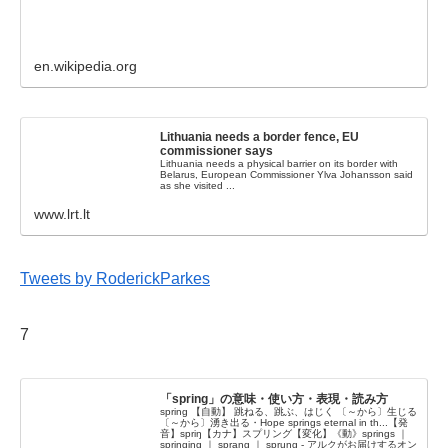
en.wikipedia.org
Lithuania needs a border fence, EU
commissioner says
Lithuania needs a physical barrier on its border with
Belarus, European Commissioner Ylva Johansson said
as she visited ...
www.lrt.lt
Tweets by RoderickParkes
7
「spring」の意味・使い方・表現・読み方
spring 【自動】 跳ねる、跳ぶ、はじく 〔～から〕生じる
〔～から〕湧き出る・Hope springs eternal in th...【発
音】spriŋ【カナ】スプリング【変化】《動》springs ｜
springing ｜ sprang ｜ sprung - アルクがお届けするオン