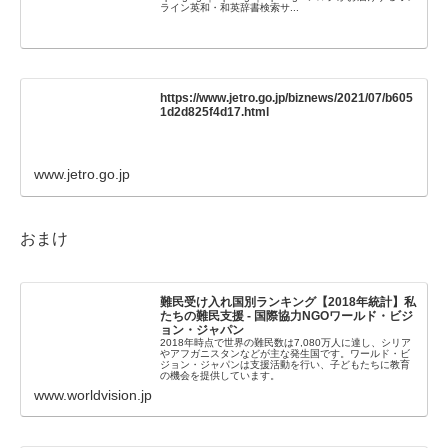
ライン英和・和英辞書検索サ...
https://www.jetro.go.jp/biznews/2021/07/b605
1d2d825f4d17.html
www.jetro.go.jp
おまけ
難民受け入れ国別ランキング【2018年統計】私
たちの難民支援 - 国際協力NGOワールド・ビジ
ョン・ジャパン
2018年時点で世界の難民数は7,080万人に達し、シリア
やアフガニスタンなどが主な発生国です。ワールド・ビ
ジョン・ジャパンは支援活動を行い、子どもたちに教育
の機会を提供しています。
www.worldvision.jp