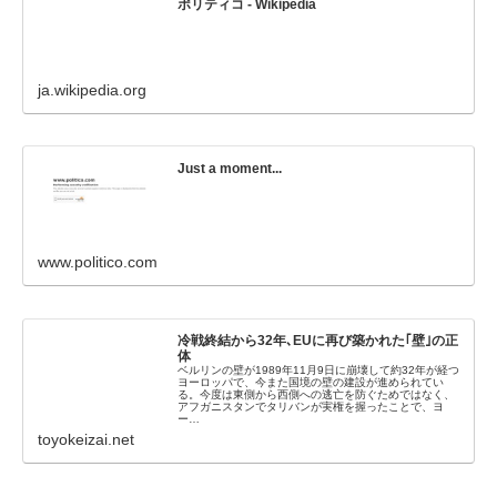
ポリティコ - Wikipedia
ja.wikipedia.org
Just a moment...
www.politico.com
冷戦終結から32年､EUに再び築かれた｢壁｣の正
体
ベルリンの壁が1989年11月9日に崩壊して約32年が経つ
ヨーロッパで、今また国境の壁の建設が進められてい
る。今度は東側から西側への逃亡を防ぐためではなく、
アフガニスタンでタリバンが実権を握ったことで、ヨ
ー…
toyokeizai.net