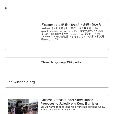
5
「pastime」の意味・使い方・表現・読み方
pastime 【名】気晴らし、娯楽、道楽◆可算・Her
favorite pastime is watching TV. : 彼女のお気に入りの...
【発音】pǽstàim【カナ】パスタイム【変化】《複》
pastimes - アルクがお届けするオンライン英和・和英辞
書検索サービス。
Chow Hang-tung - Wikipedia
en.wikipedia.org
Chinese Activist Under Surveillance
Proposes to Jailed Hong Kong Barrister
Ye Du warns that anyone who hurts his girlfriend Chow
Hang-tung is his enemy for life.