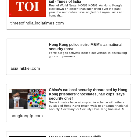
jail - Times of India
Rest of World News: HONG KONG: As Hong Kong’s
crackdown on dissent has intensified over the past
year, the authorities have singled out myriad acts and
items th...
timesofindia.indiatimes.com
Hong Kong police seize M&M's as national
security threat
Force alleges activists 'incited subversion' in distributing
goods to prisoners
asia.nikkei.com
China’s national security threatened by Hong
Kong prisoners’ chocolates, hair clips, says
security chief
Some inmates have attempted to scheme with others
outside of Hong Kong prison walls to endanger national
security, Secretary for Security Chris Tang has said. S...
hongkongfp.com