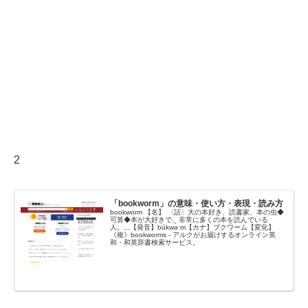
2
「bookworm」の意味・使い方・表現・読み方
bookworm 【名】 〈話〉大の本好き、読書家、本の虫◆
可算◆本が大好きで、非常に多くの本を読んでいる
人。...【発音】búkwə̀ːm【カナ】ブクワーム【変化】
《複》bookworms - アルクがお届けするオンライン英
和・和英辞書検索サービス。