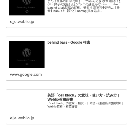
または金属の細長い)棒,(ドアの)かんぬき,横木,柵(さく),
(戸・障子の)桟(さん),(バレエの練習用の)バー...... the
bars of a jail:監獄の縦棒. - 研究社 新英和中辞典...【発
音】bάɚ, bάː【変化】barring(現在分詞...
ejje.weblio.jp
behind bars - Google 検索
www.google.com
英語「cell block」の意味・使い方・読み方 |
Weblio英和辞書
「cell block」の意味・翻訳・日本語 - (刑務所の)独房棟｜
Weblio英和・和英辞書
ejje.weblio.jp