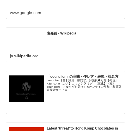
www.google.com
袁嘉蔚 - Wikipedia
ja.wikipedia.org
「councilor」の意味・使い方・表現・読み方
councilor 【名】議員、顧問官、評議員◆可算【発音】
káunsələr【カナ】カウンシラ（ァ）【変化】《複》
councilors - アルクがお届けするオンライン英和・和英辞
書検索サービス。
Latest ‘threat’ to Hong Kong: Chocolates in