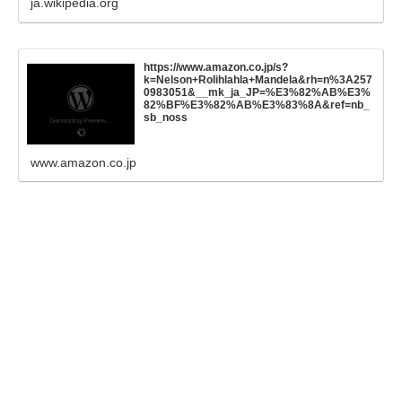
ja.wikipedia.org
https://www.amazon.co.jp/s?
k=Nelson+Rolihlahla+Mandela&rh=n%3A257
0983051&__mk_ja_JP=%E3%82%AB%E3%
82%BF%E3%82%AB%E3%83%8A&ref=nb_
sb_noss
www.amazon.co.jp