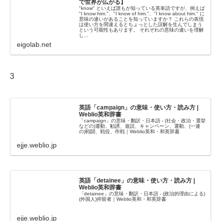
で世界が広がる】
"know" といえば誰もが知っている英単語ですが、例えば
"I know him."、"I know of him."、"I know about him." に
意味の違いがあることを知っていますか？ これらの表現
は使い方を間違えるとちょっとした誤解を生んでしまう
という可能性もあります。 それぞれの意味の違いを理解
し...
eigolab.net
3
英語「campaign」の意味・使い方・読み方 |
Weblio英和辞書
「campaign」の意味・翻訳・日本語 - (社会・政治・選挙
などの)運動、勧誘、遊説、キャンペーン、運動、(一連
の)戦闘、戦役、作戦｜Weblio英和・和英辞書
ejje.weblio.jp
英語「detainee」の意味・使い方・読み方 |
Weblio英和辞書
「detainee」の意味・翻訳・日本語 - (政治的理由による)
(外国人)抑留者｜Weblio英和・和英辞書
ejje.weblio.jp