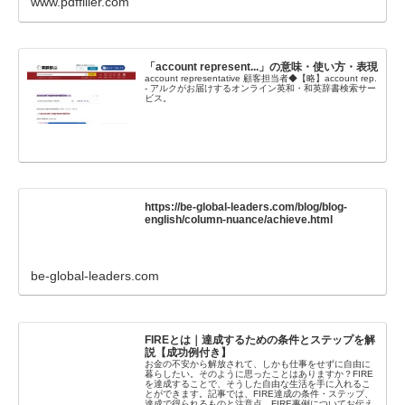
www.pdffiller.com
「account represent...」の意味・使い方・表現
account representative 顧客担当者◆【略】account rep.
- アルクがお届けするオンライン英和・和英辞書検索サー
ビス。
https://be-global-leaders.com/blog/blog-
english/column-nuance/achieve.html
be-global-leaders.com
FIREとは｜達成するための条件とステップを解
説【成功例付き】
お金の不安から解放されて、しかも仕事をせずに自由に
暮らしたい。そのように思ったことはありますか？FIRE
を達成することで、そうした自由な生活を手に入れるこ
とができます。記事では、FIRE達成の条件・ステップ、
達成で得られるものと注意点、FIRE事例についてお伝え