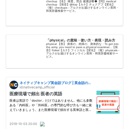
checkup 【名】 検査、照合 健康診断◆【同】medical
checkup 【発音】tʃékʌ̀p【カナ】チェクアプ【変化】
《複》checkups - アルクがお届けするオンライン英和・
和英辞書検索サービス。
「physical」の意味・使い方・表現・読み方
physical 【形】 身体の、肉体の、身体的な・To get into
the army, you need to pass a physical examinat...【発
音】fízikəl【カナ】フィジカル【変化】《複》physicals -
アルクがお届けするオンライン英和・和英辞書検索サー
ビス。