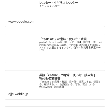
レスター · イギリス レスター
イギリス レスター
www.google.com
「"part of"」の意味・使い方・表現
part of 《a ～》～の一部、～の一環◆【用法】《1》part
の前に形容詞がある場合、その前に冠詞のaまたはan... -
アルクがお届けするオンライン英和・和英辞書検索サー
ビス。
英語「ensure」の意味・使い方・読み方 |
Weblio英和辞書
「ensure」の意味・翻訳・日本語 - 確実にする、保証す
る、確保する、(…を)保証する、守る、安全にする｜
Weblio英和・和英辞書
ejje.weblio.jp