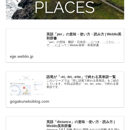
英語「per」の意味・使い方・読み方 | Weblio英
和辞書
「per」の意味・翻訳・日本語 - …につき、…ごとに、…
で、…によって｜Weblio英和・和英辞書
ejje.weblio.jp
語尾が「-et, -let, -ette」で終わる英単語一覧
このシリーズでは「同じ語尾で終わる英単語」をご紹介
しています。今回は語尾が「-et, -let, -ette」で終わる英
単語です。
gogakunekoblog.com
英語「distance」の意味・使い方・読み方 |
Weblio英和辞書
distance【名】距離,道のり,間隔,かなりの距離,遠方,隔た