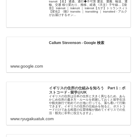
transit 【名】 通過、通行◆不可算 運送、運搬、輸送、運
輸、交通 移り変わり、推移、経過 《天文》子午線...【発
音】 trǽnsit ｜ trǽnzit ｜ trǽnsit【カナ】トゥランスィト
【変化】《動》transits ｜ transiting ｜ transited - アルク
がお届けするオン...
Callum Stevenson - Google 検索
www.google.com
イギリスの住所の仕組みを知ろう Part 1：ポ
ストコード - 留学@UK
イギリスの住所は日本の住所と大きく異なるため、あら
かじめ住所の書き方・ルールを把握しておくと留学生活
や観光旅行で初めての土地に行っても、落ち着いて行動
できます。イギリスの住所の仕組みを知ると、ポストコ
ードだけである程度の位置情報が掴めてイギリスでの生
活・観光に非常に役立ちますよ。
www.ryugakuatuk.com