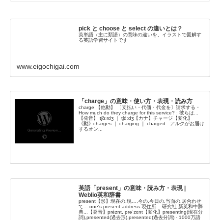
pick と choose と select の違いとは？
英単語（主に類語）の意味の違いを、イラストで図解す
る英語学習サイトです
www.eigochigai.com
「charge」の意味・使い方・表現・読み方
charge 【他動】 〔支払い・代価・代金を〕請求する・
How much do they charge for this service? : 彼らは...
【発音】 tʃɑ́ːrdʒ ｜ tʃɑ́ːdʒ【カナ】チャージ【変化】
《動》charges ｜ charging ｜ charged - アルクがお届け
するオン...
英語「present」の意味・読み方・表現 |
Weblio英和辞書
present【形】現在の,現…,今の,今日の,当面の,居合わせ
て... one's present address:現住所. - 研究社 新英和中辞
典...【発音】préznt, prəˈzɛnt【変化】presenting(現在分
詞),presented(過去形),presented(過去分詞) - 1000万語