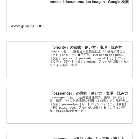
medical documentation images - Google 検索
www.google.com
「priority」の意味・使い方・表現・読み方
priority 【名】 〔重要度や緊急度により〕優先すること
［されていること］◆不可算・Her health has prior...
【発音】 praiɔ́rəti ｜ praiɑ́rəti ｜ praiɔ́riti【カナ】プライ
オラティ【変化】《複》priorities - アルクがお届けするオ
ンライン英和・和英...
「passenger」の意味・使い方・表現・読み方
passenger 【名】 〔公共交通機関の〕乗客、旅（行）
客、船客 〔公共交通機関を利用して移動する〕旅行者 ...
【発音】pǽsəndʒər【カナ】パセンジャ（ァ）【変化】
《複》passengers - アルクがお届けするオンライン英
和・和英辞書検索サービス。