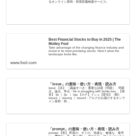
るオンライン英和・和英辞書検索サービス。
Best Financial Stocks to Buy in 2025 | The
Motley Fool
Take advantage of the changing finance industry and
invest in its most promising stocks. Here's what the
landscape looks like.
www.fool.com
「issue」の意味・使い方・表現・読み方
issue 【名】 〔議論すべき〕重要な話題［問題］、問題
点、論点、争点・He is struggling with family issu...【発
音】 íʃu ｜ íʃuː ｜ ísjuː【カナ】イシュ【変化】《動》
issues ｜ issuing ｜ issued - アルクがお届けするオンラ
イン英和・和...
「prompt」の意味・使い方・表現・読み方
prompt 【形】 即座の、すぐの、迅速な、敏速な、素早