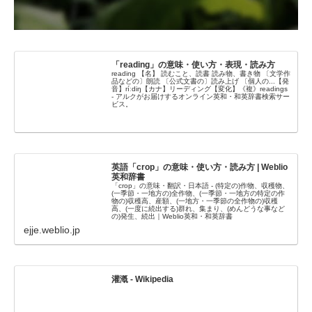
「reading」の意味・使い方・表現・読み方
reading 【名】 読むこと、読書 読み物、書き物 〔文学作
品などの〕朗読 〔公式文書の〕読み上げ 〔個人の...【発
音】ríːdiŋ【カナ】リーディング【変化】《複》readings
- アルクがお届けするオンライン英和・和英辞書検索サー
ビス。
英語「crop」の意味・使い方・読み方 | Weblio
英和辞書
「crop」の意味・翻訳・日本語 - (特定の)作物、収穫物、
(一季節・一地方の)全作物、(一季節・一地方の特定の作
物の)収穫高、産額、(一地方・一季節の全作物の)収穫
高、(一度に続出する)群れ、集まり、(めんどうな事など
の)発生、続出｜Weblio英和・和英辞書
ejje.weblio.jp
灌漑 - Wikipedia