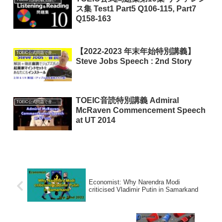
ス集 Test1 Part5 Q106-115, Part7
Q158-163
【2022-2023 年末年始特別講義】
TOEIC公式問題で音読特訓
Steve Jobs Speech : 2nd Story
TOEIC音読特別講義 Admiral
TOEIC公式問題で音読特訓
McRaven Commencement Speech
at UT 2014
Economist: Why Narendra Modi
criticised Vladimir Putin in Samarkand