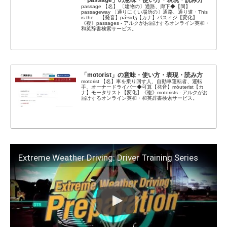
「passage」の意味・使い方・表現・読み方
passage 【名】 〔建物の〕通路、廊下◆【同】
passageway 〔通りにくい場所の〕通路、通り道・This
is the ...【発音】pǽsidʒ【カナ】パスィジ【変化】
《複》passages - アルクがお届けするオンライン英和・
和英辞書検索サービス。
「motorist」の意味・使い方・表現・読み方
motorist 【名】車を乗り回す人、自動車運転者、運転
手、オーナードライバー◆可算【発音】móutərist【カ
ナ】モータリスト【変化】《複》motorists - アルクがお
届けするオンライン英和・和英辞書検索サービス。
Extreme Weather Driving: Driver Training Series