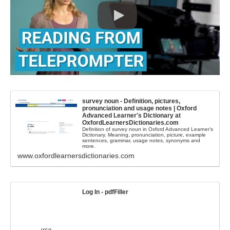
survey noun - Definition, pictures,
pronunciation and usage notes | Oxford
Advanced Learner's Dictionary at
OxfordLearnersDictionaries.com
Definition of survey noun in Oxford Advanced Learner's
Dictionary. Meaning, pronunciation, picture, example
sentences, grammar, usage notes, synonyms and
more.
www.oxfordlearnersdictionaries.com
Log In - pdfFiller