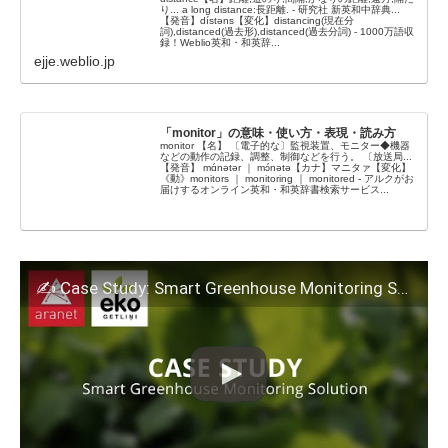
り... a long distance:長距離. - 研究社 新英和中辞典...
【発音】dístəns【変化】distancing(現在分
詞),distanced(過去形),distanced(過去分詞) - 1000万語収
録！Weblio英和・和英辞...
ejje.weblio.jp
「monitor」の意味・使い方・表現・読み方
monitor 【名】 〔電子的な〕監視装置、モニター◆機器
などの動作の記録、調整、制御などを行う。 〔放送局...
【発音】 mɑ́nətər ｜ mɔ́nətə【カナ】マニタァ【変化】
《動》monitors ｜ monitoring ｜ monitored - アルクがお
届けするオンライン英和・和英辞書検索サービス...
✍️ Case Study: Smart Greenhouse Monitoring Solution at Getlini EKO