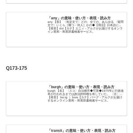
「any」の意味・使い方・表現・読み方
any 【形】 〈肯定文で〉どの、全ての、あらゆる 〈疑問
文で〉いくら［幾つ・何人］かの◆【用法】日本語に...
【発音】éni【カナ】エニィ - アルクがお届けするオンラ
イン英和・和英辞書検索サービス。
Q173-175
「burgh」の意味・使い方・表現・読み方
burgh 【名】 〈スコ〉自治都市◆可算◆1975年に行政改
革が行われるまでは政治的特権を有していた。 〈古〉...
【発音】 bə́ːrg ｜ bʌ́rə【カナ】バーグ - アルクがお届け
するオンライン英和・和英辞書検索サービス。
「transit」の意味・使い方・表現・読み方