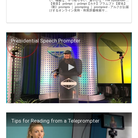
い、機敏な、手っ取り早い、速やかな・The bystander'...
【発音】 prɑ́mpt ｜ prɔ́mpt【カナ】プラムプト【変化】
《動》prompts ｜ prompting ｜ prompted - アルクがお届
けするオンライン英和・和英辞書検索サ...
Presidential Speech Prompter
Tips for Reading from a Teleprompter