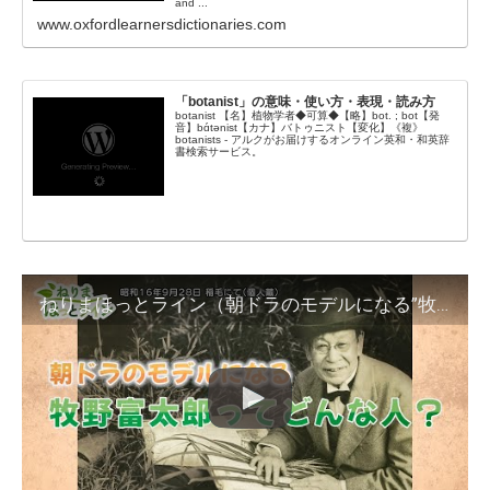
and ...
www.oxfordlearnersdictionaries.com
「botanist」の意味・使い方・表現・読み方
botanist 【名】植物学者◆可算◆【略】bot. ; bot【発
音】bɑ́tənist【カナ】バトゥニスト【変化】《複》
botanists - アルクがお届けするオンライン英和・和英辞
書検索サービス。
ねりまほっとライン（朝ドラのモデルになる”牧野 富太郎”ってどんな人？）令和４年６月後半号