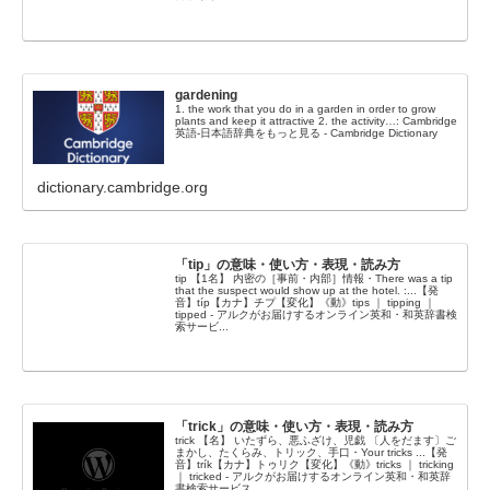
gardening
1. the work that you do in a garden in order to grow
plants and keep it attractive 2. the activity…: Cambridge
英語-日本語辞典をもっと見る - Cambridge Dictionary
dictionary.cambridge.org
「tip」の意味・使い方・表現・読み方
tip 【1名】 内密の［事前・内部］情報・There was a tip
that the suspect would show up at the hotel. :...【発
音】típ【カナ】チプ【変化】《動》tips ｜ tipping ｜
tipped - アルクがお届けするオンライン英和・和英辞書検
索サービ...
「trick」の意味・使い方・表現・読み方
trick 【名】 いたずら、悪ふざけ、児戯 〔人をだます〕ご
まかし、たくらみ、トリック、手口・Your tricks ...【発
音】trík【カナ】トゥリク【変化】《動》tricks ｜ tricking
｜ tricked - アルクがお届けするオンライン英和・和英辞
書検索サービス。