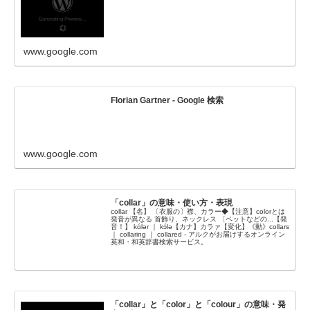
www.google.com
Florian Gartner - Google 検索
www.google.com
「collar」の意味・使い方・表現
collar 【名】 〔衣服の〕襟、カラー◆【注意】colorとは
発音が異なる 首飾り、ネックレス 〔ペットなどの...【発
音！】 kɑ́lər ｜ kɔ́lə【カナ】カラァ【変化】《動》collars
｜ collaring ｜ collared - アルクがお届けするオンライン
英和・和英辞書検索サービス。
「collar」と「color」と「colour」の意味・発