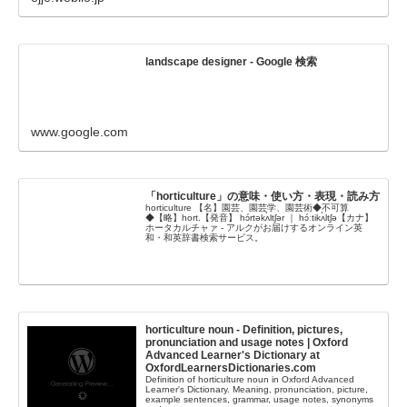
landscape designer - Google 検索
www.google.com
「horticulture」の意味・使い方・表現・読み方
horticulture 【名】園芸、園芸学、園芸術◆不可算
◆【略】hort.【発音】 hɔ́rtəkʌ̀ltʃər ｜ hɔ́ːtikʌ̀ltʃə【カナ】
ホータカルチャァ - アルクがお届けするオンライン英
和・和英辞書検索サービス。
horticulture noun - Definition, pictures,
pronunciation and usage notes | Oxford
Advanced Learner's Dictionary at
OxfordLearnersDictionaries.com
Definition of horticulture noun in Oxford Advanced
Learner's Dictionary. Meaning, pronunciation, picture,
example sentences, grammar, usage notes, synonyms