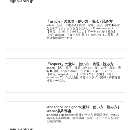
ejje.weblio.jp
「article」の意味・使い方・表現・読み方
article 【名】 〔雑誌や新聞の〕記事、論説、論文◆小説
などのフィクションを含まない。・There was an in...
【発音】 ɑ́rtikl ｜ ɑ́ːtikl【カナ】アーティクル【変化】
《複》articles - アルクがお届けするオンライン英和・和
英辞書検索サービス。
「aspect」の意味・使い方・表現・読み方
aspect 【名】 様子、外見、顔つき、姿、表情、容姿、容
貌◆【同】appearance 〔心に映る〕姿、イメージ、...
【発音】ǽspekt【カナ】アスペクト【変化】《複》
aspects - アルクがお届けするオンライン英和・和英辞書
検索サービス。
landscape designerの意味・使い方・読み方 |
Weblio英和辞書
landscape designerの意味や使い方 造園設計家 - 約502
万語ある英和辞典・和英辞典。発音・イディオムも分か
る英語辞書。
ejje.weblio.jp