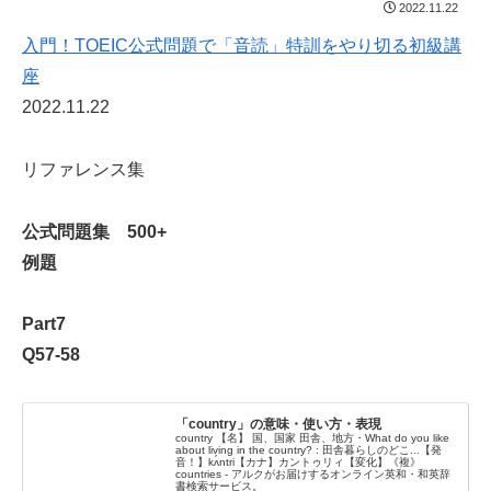
2022.11.22
入門！TOEIC公式問題で「音読」特訓をやり切る初級講
座
2022.11.22
リファレンス集
公式問題集 500+
例題
Part7
Q57-58
「country」の意味・使い方・表現
country 【名】 国、国家 田舎、地方・What do you like
about living in the country? : 田舎暮らしのどこ...【発
音！】kʌ́ntri【カナ】カントゥリィ【変化】《複》
countries - アルクがお届けするオンライン英和・和英辞
書検索サービス。