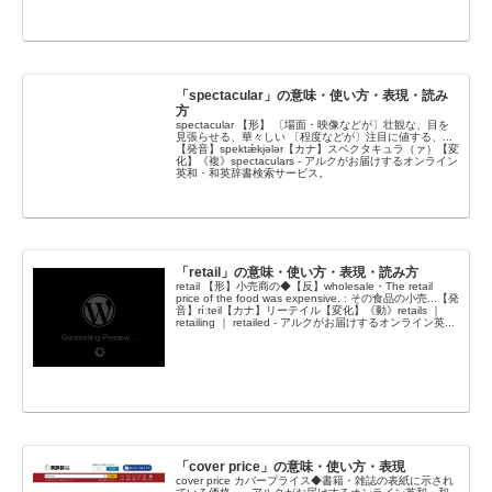
「spectacular」の意味・使い方・表現・読み
方
spectacular 【形】 〔場面・映像などが〕壮観な、目を
見張らせる、華々しい 〔程度などが〕注目に値する、...
【発音】spektǽkjələr【カナ】スペクタキュラ（ァ）【変
化】《複》spectaculars - アルクがお届けするオンライン
英和・和英辞書検索サービス。
「retail」の意味・使い方・表現・読み方
retail 【形】小売商の◆【反】wholesale・The retail
price of the food was expensive. : その食品の小売...【発
音】ríːteil【カナ】リーテイル【変化】《動》retails ｜
retailing ｜ retailed - アルクがお届けするオンライン英...
「cover price」の意味・使い方・表現
cover price カバープライス◆書籍・雑誌の表紙に示され