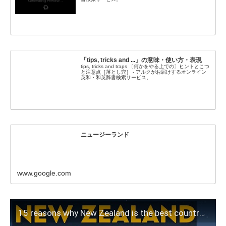
「tips, tricks and ...」の意味・使い方・表現
tips, tricks and traps 〔何かをやる上での〕ヒントとこつ
と注意点［落とし穴］ - アルクがお届けするオンライン
英和・和英辞書検索サービス。
ニュージーランド
www.google.com
15 reasons why New Zealand is the best country in the world