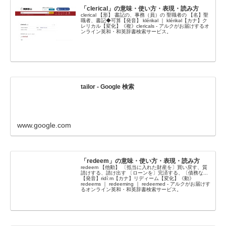
「clerical」の意味・使い方・表現・読み方
clerical 【形】 書記の、事務（員）の 聖職者の 【名】聖
職者、書記◆可算【発音】 klérikəl ｜ klérikəl【カナ】ク
レリカル【変化】《複》clericals - アルクがお届けするオ
ンライン英和・和英辞書検索サービス。
tailor - Google 検索
www.google.com
「redeem」の意味・使い方・表現・読み方
redeem 【他動】 〔抵当に入れた財産を〕買い戻す、質
請けする、請け出す 〔ローンを〕完済する、〔債務な...
【発音】ridíːm【カナ】リディーム【変化】《動》
redeems ｜ redeeming ｜ redeemed - アルクがお届けす
るオンライン英和・和英辞書検索サービス。