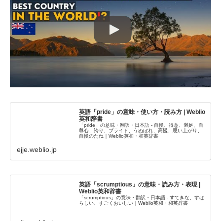
英語「pride」の意味・使い方・読み方 | Weblio
英和辞書
「pride」の意味・翻訳・日本語 - 自慢、得意、満足、自
尊心、誇り、プライド、うぬぼれ、高慢、思い上がり、
自慢のたね｜Weblio英和・和英辞書
ejje.weblio.jp
英語「scrumptious」の意味・読み方・表現 |
Weblio英和辞書
「scrumptious」の意味・翻訳・日本語 - すてきな、すば
らしい、すごくおいしい｜Weblio英和・和英辞書