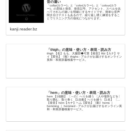
音の違い
「collar(カラー)」と「color(カラー)」と「colour(カラ
ー)」の意味と発音、発音記号、アクセント、スペルを比
べてそれらの違いを明確にするサイトです。簡単な音声
聞き分けテストもあるので、繰り返し聴く練習をするこ
とでリスニング力の強化につながります。
kanji.reader.bz
「thigh」の意味・使い方・表現・読み方
thigh 【名】もも、大腿部◆可算【発音】θái【カナ】サ
イ【変化】《複》thighs - アルクがお届けするオンライン
英和・和英辞書検索サービス。
「hem」の意味・使い方・表現・読み方
hem 【1他動】 〔～の〕へりを縫う 〔人や場所などを〕
取り囲む、取り巻く 【1自動】へりを縫う 【1名】 〔...
【発音】hém【カナ】ヘム【変化】《動》hems ｜
hemming ｜ hemmed - アルクがお届けするオンライン英
和・和英辞書検索サービス。