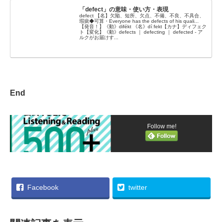
「defect」の意味・使い方・表現
defect 【名】欠陥、短所、欠点、不備、不良、不具合、
瑕疵◆可算・Everyone has the defects of his quali...
【発音！】《動》difékt 《名》díːfekt【カナ】ディフェク
ト【変化】《動》defects ｜ defecting ｜ defected - ア
ルクがお届けす...
End
Follow me!
Facebook
twitter