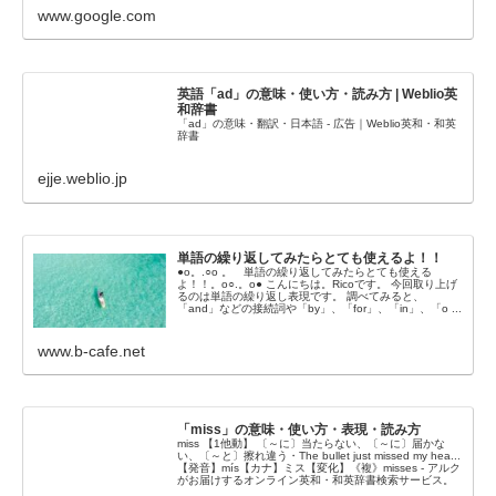
www.google.com
英語「ad」の意味・使い方・読み方 | Weblio英
和辞書
「ad」の意味・翻訳・日本語 - 広告｜Weblio英和・和英
辞書
ejje.weblio.jp
単語の繰り返してみたらとても使えるよ！！
●o。.○o 。 単語の繰り返してみたらとても使える
よ！！。o○.。o● こんにちは。Ricoです。 今回取り上げ
るのは単語の繰り返し表現です。 調べてみると、
「and」などの接続詞や「by」、「for」、「in」、「o ...
www.b-cafe.net
「miss」の意味・使い方・表現・読み方
miss 【1他動】 〔～に〕当たらない、〔～に〕届かな
い、〔～と〕擦れ違う・The bullet just missed my hea...
【発音】mís【カナ】ミス【変化】《複》misses - アルク
がお届けするオンライン英和・和英辞書検索サービス。