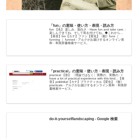
「fun」の意味・使い方・表現・読み方
fun 【名】 楽しみ、面白さ・Have fun and take care. :
楽しんできてね、そして気を付けてね。◆これから...
【発音】fʌ́n【カナ】ファン【変化】《動》funs ｜
funning ｜ funned - アルクがお届けするオンライン英
和・和英辞書検索サービス。
「practical」の意味・使い方・表現・読み方
practical 【形】 〔理論ではなく〕実際の、実務の・I
have a lot of practical experience with this kind...【発
音】prǽktikəl【カナ】プラクティカル【変化】《複》
practicals - アルクがお届けするオンライン英和・和英辞
書検索サービス。
do-it-yourselflandscaping - Google 検索