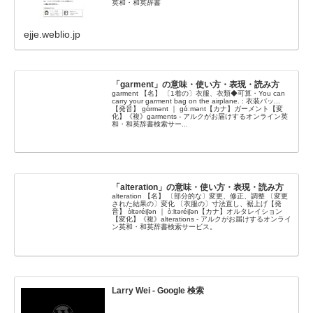
英和・和英辞書
ejje.weblio.jp
「garment」の意味・使い方・表現・読み方
garment 【名】 〔1着の〕衣服、衣類◆可算・You can
carry your garment bag on the airplane. : 衣装バッ...
【発音】 gɑ́rmənt ｜ gɑ́ːmənt【カナ】ガーメント【変
化】《複》garments - アルクがお届けするオンライン英
和・和英辞書検索サー...
「alteration」の意味・使い方・表現・読み方
alteration 【名】 〔部分的な〕変更、修正、調整 〔変更
された結果の〕変化 〔衣服の〕寸法直し、裾上げ【発
音】 ɔ̀ltəréiʃən ｜ ɔ̀ːltəréiʃən【カナ】オルタレイション
【変化】《複》alterations - アルクがお届けするオンライ
ン英和・和英辞書検索サービス。
Larry Wei - Google 検索