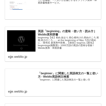
ている価格。 - アルクがお届けするオンライン英和・和
英辞書検索サービス。
英語「beginning」の意味・使い方・読み方 |
Weblio英和辞書
beginning【名】初め,始まり,初心者向けの,初めのころ,初
期,幼少のころ...... at the beginning of May :5月の初め
に. - 研究社 新英和中辞典...【発音】bəgínɪŋ【変化】
beginnings(複数形) - 1000万語の英語の意味を収録！
Weblio英和・和英辞書
ejje.weblio.jp
「beginner」に関連した英語例文の一覧と使い
方 - Weblio英語例文検索
「beginner」に関連した英語例文の一覧と使い方
ejje.weblio.jp