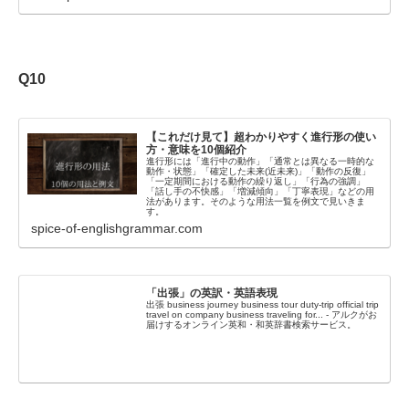
Q10
【これだけ見て】超わかりやすく進行形の使い
方・意味を10個紹介
進行形には「進行中の動作」「通常とは異なる一時的な
動作・状態」「確定した未来(近未来)」「動作の反復」
「一定期間における動作の繰り返し」「行為の強調」
「話し手の不快感」「増減傾向」「丁寧表現」などの用
法があります。そのような用法一覧を例文で見いきま
す。
spice-of-englishgrammar.com
「出張」の英訳・英語表現
出張 business journey business tour duty-trip official trip
travel on company business traveling for... - アルクがお
届けするオンライン英和・和英辞書検索サービス。