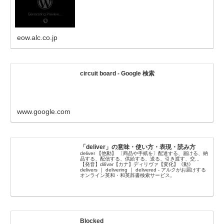
eow.alc.co.jp
circuit board - Google 検索
www.google.com
「deliver」の意味・使い方・表現・読み方
deliver 【他動】 〔商品や手紙を〕配達する、届ける、納
品する、配信する、供給する、送る、引き渡す、交...
【発音】dilívər【カナ】ディリヴァ【変化】《動》
delivers ｜ delivering ｜ delivered - アルクがお届けする
オンライン英和・和英辞書検索サービス。
Blocked