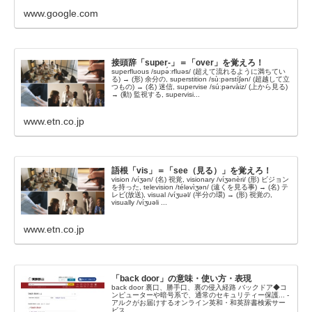
www.google.com
接頭辞「super-」＝「over」を覚えろ！
superfluous /supə́ːrfluəs/ (超えて流れるように満ちてい
る) → (形) 余分の, superstition /sùːpərstíʃən/ (超越して立
つもの) → (名) 迷信, supervise /súːpərvàiz/ (上から見る)
→ (動) 監視する, supervisi...
www.etn.co.jp
語根「vis」＝「see（見る）」を覚えろ！
vision /víʒən/ (名) 視覚, visionary /víʒənèri/ (形) ビジョン
を持った, television /téləvìʒən/ (遠くを見る事) → (名) テ
レビ(放送), visual /víʒuəl/ (半分の環) → (形) 視覚の,
visually /víʒuəli ...
www.etn.co.jp
「back door」の意味・使い方・表現
back door 裏口、勝手口、裏の侵入経路 バックドア◆コ
ンピューターや暗号系で、通常のセキュリティー保護... -
アルクがお届けするオンライン英和・和英辞書検索サー
ビス。