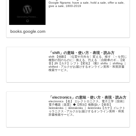
Google Ngrams: have a sale, hold a sale, offer a sale,
give a sale, 1800-2019
books.google.com
「shift」の意味・使い方・表現・読み方
shift 【他動】 〔位置や方向を〕変える、移す 〔～を同じ
種類の別のものに〕換える、代える 〔自動車のギ...【発
音】ʃíft【カナ】シフト【変化】《動》shifts ｜ shifting ｜
shifted - アルクがお届けするオンライン英和・和英辞書
検索サービス。
「electronics」の意味・使い方・表現・読み方
electronics 【名】 エレクトロニクス、電子工学［技術］
電子機器［装置］◆【用法】複数扱い【発音】
ìlektrǽniks ｜ ilèktrǽniks ｜ ilektrɔ́niks【カナ】イレクト
ゥラニクス - アルクがお届けするオンライン英和・和英
辞書検索サービス。