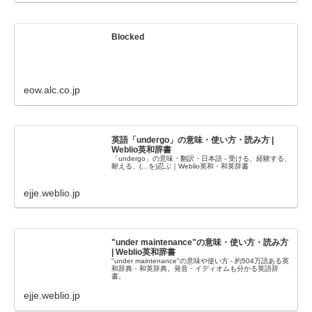
Blocked
eow.alc.co.jp
英語「undergo」の意味・使い方・読み方 |
Weblio英和辞書
「undergo」の意味・翻訳・日本語 - 受ける、経験する、
耐える、(…を)忍ぶ｜Weblio英和・和英辞書
ejje.weblio.jp
"under maintenance"の意味・使い方・読み方
| Weblio英和辞書
"under maintenance"の意味や使い方 - 約504万語ある英
和辞典・和英辞典。発音・イディオムも分かる英語辞
書。
ejje.weblio.jp