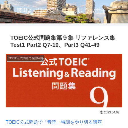
藤田より道の 英語「で」共に学ぶサイト
TOEIC公式問題集第９集 リファレンス集
Test1 Part2 Q7-10、Part3 Q41-49
TOEIC公式問題で音読特訓
2023.04.02
TOEIC公式問題で「音読」特訓をやり切る講座