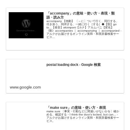
「accompany」の意味・使い方・表現・類
語・読み方
accompany 【他動】 〔～に〕ついて行く、同行する、
付き添う、同伴する、一緒に行く［する］◆【類】go
to...【発音】əkʌ́mpəni【カナ】アカムパニ【変化】
《動》accompanies ｜ accompanying ｜ accompanied -
アルクがお届けするオンライン英和・和英辞書検索サー
ビス...
postal loading dock - Google 検索
www.google.com
「make sure」の意味・使い方・表現
make sure 〔事実・行動などに間違いがないかを〕確か
める、確認する・I think the door's locked, but can... -
アルクがお届けするオンライン英和・和英辞書検索サー
ビス。