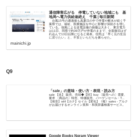
通信障害広がる 停電していない地域にも 基
地局へ電力供給途絶え 千葉 | 毎日新聞
台風15号の通過後も真夏日の中で停電や断水が続く千
葉県では、福祉、医療施設を中心に影響が深刻さを増し
ている。強風による送電設備の損傷は大きく、東京電力
は11日、同県で約39万戸が停電のままで、全面復旧はず
れ込んで13日以降になると発表。住民は「早く元の生活
に戻りたい」と、不安といらだちを募らせた。
mainichi.jp
Q9
「sale」の意味・使い方・表現・読み方
sale 【名】 販売、売却◆【対】buy 〔販売への〕需要、
要求 〔商品の〕特売、特価販売、バーゲンセール・T...
【発音】séil【カナ】セイル【変化】《複》sales - アルク
がお届けするオンライン英和・和英辞書検索サービス。
Google Books Ngram Viewer