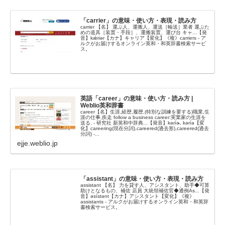
「carrier」の意味・使い方・表現・読み方
carrier 【名】 運ぶ人、運搬人、運送［輸送］業者 運ぶた
めの道具［装置・手段］、運搬装置、運び台 キャ...【発
音】kǽriər【カナ】キャリア【変化】《複》carriers - ア
ルクがお届けするオンライン英和・和英辞書検索サービ
ス。
英語「career」の意味・使い方・読み方 |
Weblio英和辞書
career【名】生涯,経歴,履歴,(特別な訓練を要する)職業,生
涯の仕事,疾走 follow a business career:実業家の生涯を
送る. - 研究社 新英和中辞典...【発音】kəríɚ, kəríə【変
化】careering(現在分詞),careered(過去形),careered(過去
分詞) -...
ejje.weblio.jp
「assistant」の意味・使い方・表現・読み方
assistant 【名】 力を貸す人、アシスタント、助手◆可算
助けとなるもの、補佐 店員 大統領補佐官◆通例As...【発
音】əsístənt【カナ】アシスタント【変化】《複》
assistants - アルクがお届けするオンライン英和・和英辞
書検索サービス。