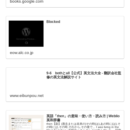
books.google.com
Blocked
eow.alc.co.jp
9-6 bothとall【公式】英文法大全 - 翻訳会社監
修の英文法解説サイト
www.eibunpou.net
英語「then」の意味・使い方・読み方 | Weblio
英和辞書
then【副】(過去または未来の)その時(は),あの時に(は),そ
の時には,その時,それから,その後で... I was living in the