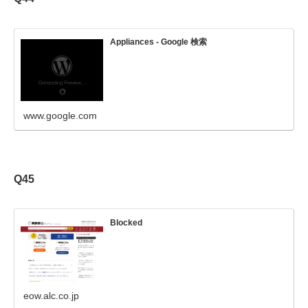
Appliances - Google 検索
www.google.com
Q45
Blocked
eow.alc.co.jp