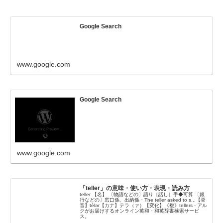
Google Search
www.google.com
Google Search
www.google.com
「teller」の意味・使い方・表現・読み方
teller 【名】 〔物語などの〕語り［話し］手◆可算 〔銀
行などの〕窓口係、出納係・The teller asked to s...【発
音】télər【カナ】テラ（ァ）【変化】《複》tellers - アル
クがお届けするオンライン英和・和英辞書検索サービ
ス。