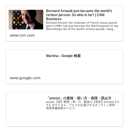
Bernard Arnault just became the world’s
richest person. So who is he? | CNN
Business
Bernard Arnault, the chairman of French luxury goods
giant LVMH, has just become the first European to top
Bloomberg’s list of the world’s richest people, releg...
www.cnn.com
Martina - Google 検索
www.google.com
「postal」の意味・使い方・表現・読み方
postal 【形】郵便（局）の、郵送の【発音】póustəl【カ
ナ】ポウスタル - アルクがお届けするオンライン英和・
和英辞書検索サービス。