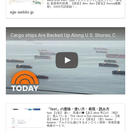
West End then.:当時ウェストエンドに住んでいた. - 研究
社 新英和中辞典...【発音】ðén, ðen【変化】thens(複数
形) - 1000万語収録！...
ejje.weblio.jp
Cargo ships Are Backed Up Along U.S. Shores, Causing Shortages
「fast」の意味・使い方・表現・読み方
fast 【1形】 速い、高速の◆【反】slow 早口の 〔時計
が〕進んでいる・The clock is five minutes fast. :...【発
音】fǽst【カナ】ファースト【変化】《形》faster ｜
fastest - アルクがお届けするオンライン英和・和英辞書
検索サービス。