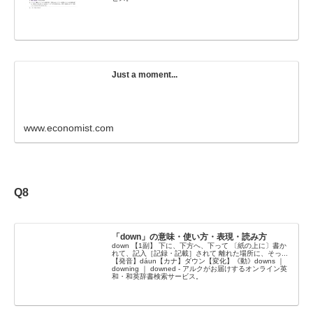
Just a moment...
www.economist.com
Q8
「down」の意味・使い方・表現・読み方
down 【1副】 下に、下方へ、下って 〔紙の上に〕書か
れて、記入［記録・記載］されて 離れた場所に、そっ...
【発音】dáun【カナ】ダウン【変化】《動》downs ｜
downing ｜ downed - アルクがお届けするオンライン英
和・和英辞書検索サービス。