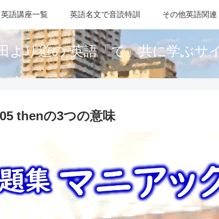
英語講座一覧
英語名文で音読特訓
その他英語関連
田より道の 英語「で」共に学ぶサ
5 thenの3つの意味