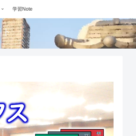
学習Note
イト