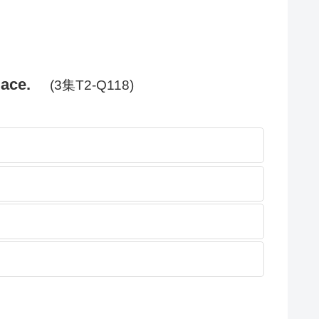
lace.
(3集T2-Q118)