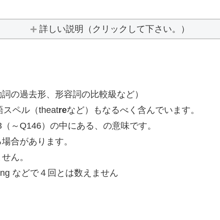
詳しい説明（クリックして下さい。）
動詞の過去形、形容詞の比較級など）
ペル（theat
re
など）もなるべく含んでいます。
43（～Q146）の中にある、の意味です。
る場合があります。
ません。
(D) eating などで４回とは数えません