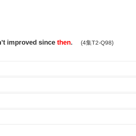
n’t improved since
then
.
(4集T2-Q98)