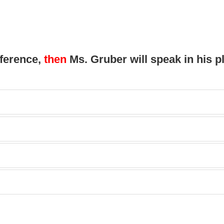
nference,
then
Ms. Gruber will speak in his p