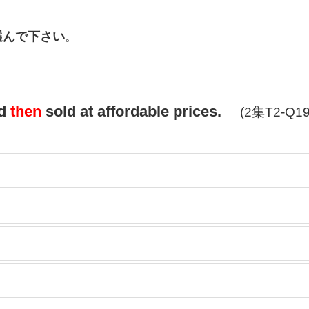
選んで下さい
。
nd
then
sold at affordable prices.
(2集T2-Q19