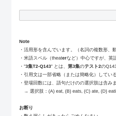
Note
・活用形を含んでいます。（名詞の複数形、
・米語スペル（theat
er
など）中心ですが、英語ス
・”
3集T2-Q143
” とは、
第3集
の
テスト2
のQ1
・引用文は一部省略（または簡略化）してい
・登場回数には、語句だけのの選択肢は含み
→ 選択肢：(A) eat, (B) eats, (C) ate, 
お断り