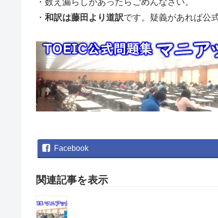
・数え漏らしがあったらごめんなさい。
・
和訳は藤田より道訳
です。疑義があれば公
Facebook
関連記事を表示