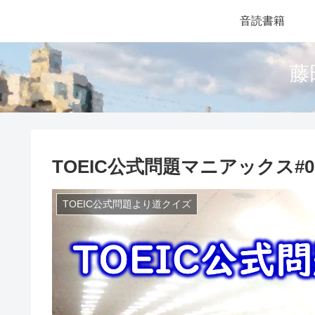
音読書籍
藤
TOEIC公式問題マニアックス#009 at
TOEIC公式問題より道クイズ