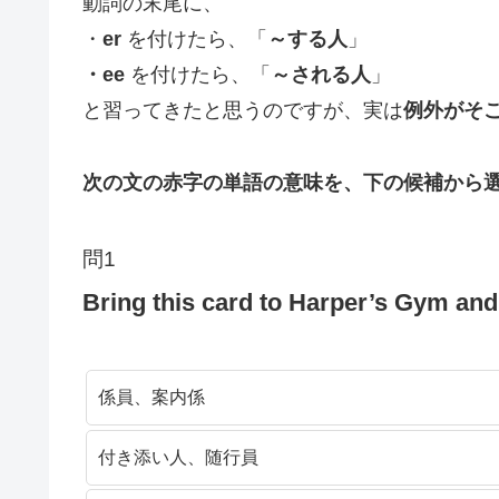
動詞の末尾に、
・
er
を付けたら、「
～する人
」
・ee
を付けたら、「
～される人
」
と習ってきたと思うのですが、実は
例外がそ
次の文の赤字の単語の意味を、下の候補から
問1
Bring this card to Harper’s Gym an
係員、案内係
付き添い人、随行員