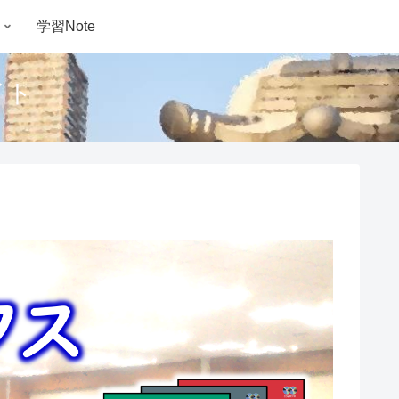
学習Note
イト