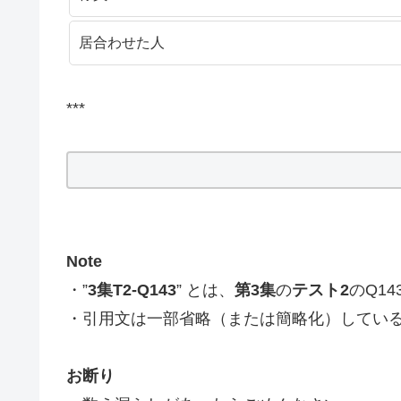
居合わせた人
***
Note
・”
3集T2-Q143
” とは、
第3集
の
テスト2
のQ1
・引用文は一部省略（または簡略化）してい
お断り