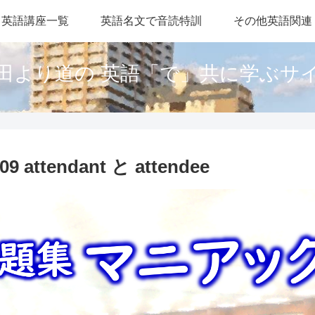
英語講座一覧
英語名文で音読特訓
その他英語関連
田より道の 英語「で」共に学ぶサ
tendant と attendee