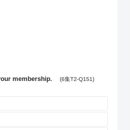
e your membership.
(6集T2-Q151)