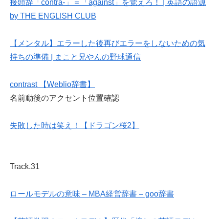
接頭辞「contra-」＝「against」を覚えろ！ | 英語の語源
by THE ENGLISH CLUB
【メンタル】エラーした後再びエラーをしないための気
持ちの準備 | まこと兄やんの野球通信
contrast 【Weblio辞書】
名前動後のアクセント位置確認
失敗した時は笑え！【ドラゴン桜2】
Track.31
ロールモデルの意味 – MBA経営辞書 – goo辞書