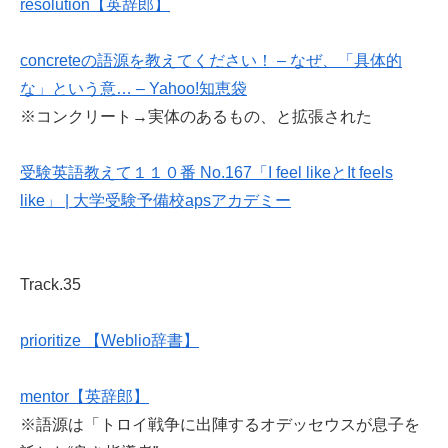
resolution【英辞郎】
concreteの語源を教えてください！ – なぜ、「具体的
な」という意… – Yahoo!知恵袋
※コンクリート→実体のあるもの、と拡張された
受験英語教えて１１０番 No.167「I feel likeとIt feels
like」 | 大学受験予備校apsアカデミー
Track.35
prioritize 【Weblio辞書】
mentor【英辞郎】
※語源は「トロイ戦争に出陣するオデッセウスが息子を