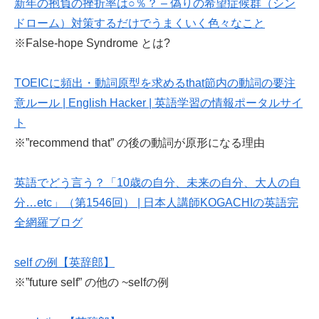
新年の抱負の挫折率は○％？ – 偽りの希望症候群（シン
ドローム）対策するだけでうまくいく色々なこと
※False-hope Syndrome とは?
TOEICに頻出・動詞原型を求めるthat節内の動詞の要注
意ルール | English Hacker | 英語学習の情報ポータルサイ
ト
※”recommend that” の後の動詞が原形になる理由
英語でどう言う？「10歳の自分、未来の自分、大人の自
分…etc」（第1546回） | 日本人講師KOGACHIの英語完
全網羅ブログ
self の例【英辞郎】
※”future self” の他の ~selfの例