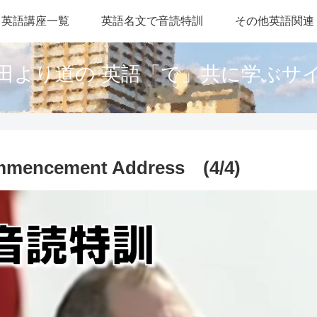
英語講座一覧
英語名文で音読特訓
その他英語関連
田より道の 英語「で」共に学ぶサ
ommencement Address (4/4)