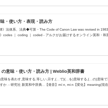
の意味・使い方・表現・読み方
》法体系、法典◆可算・The Code of Canon Law was revised in 19
odes ｜ coding ｜ coded - アルクがお届けするオンライン英和
」の意味・使い方・読み方 | Weblio英和辞書
意味を表わす,意味する,等しい,示す,(…で)(…を)意味する,(…の)意味で言う... Wh
 - 研究社 新英和中辞典...【発音】míːn, mi:n【変化】meaning(現在分詞)