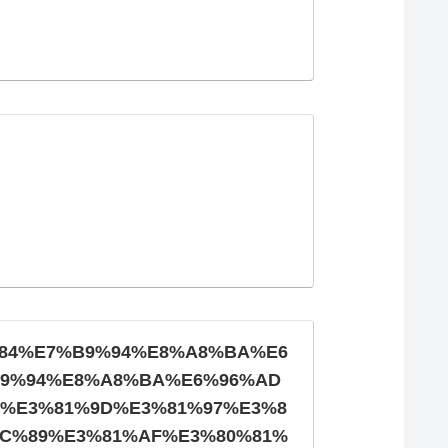
%B5%84%E7%B9%94%E8%A8%BA%E6
%B9%94%E8%A8%BA%E6%96%AD
4%E3%81%9D%E3%81%97%E3%8
BC%89%E3%81%AF%E3%80%81%