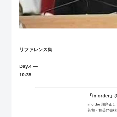
リファレンス集
Day.4 —
10:35
「in ord
in order 順序正しく・
英和・和英辞書検