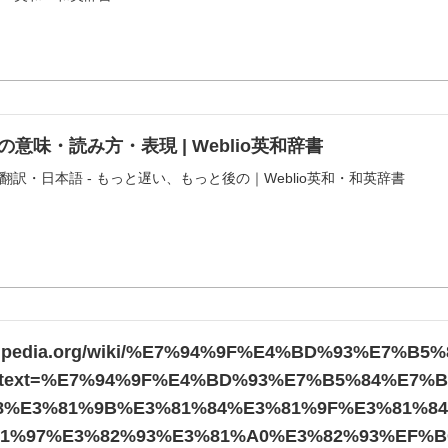
」の意味・読み方・表現 | Weblio英和辞書
味・翻訳・日本語 - もっと遅い、もっと後の｜Weblio英和・和英辞書
.wikipedia.org/wiki/%E7%94%9F%E4%BD%93%E7
:text=%E7%94%9F%E4%BD%93%E7%B5%84%E7
%E3%81%9B%E3%81%84%E3%81%9F%E3%81%8
1%97%E3%82%93%E3%81%A0%E3%82%93%EF%