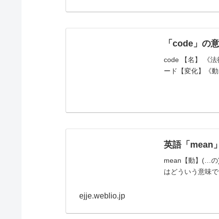
「code」
code 【名】 《法律
ード【変化】《動》c
英語「mean
mean【動】(…の)
はどういう意味ですか.
ejje.weblio.jp