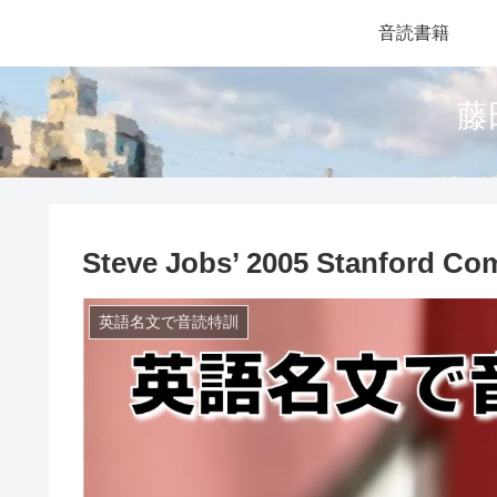
音読書籍
藤
Steve Jobs’ 2005 Stanford C
英語名文で音読特訓