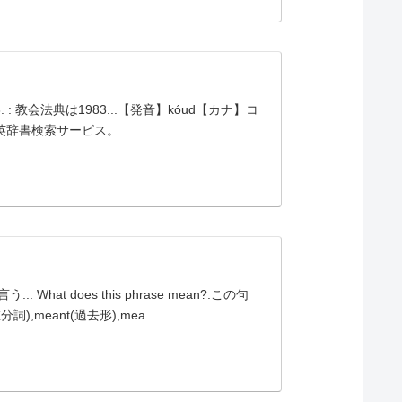
83. : 教会法典は1983...【発音】kóud【カナ】コ
・和英辞書検索サービス。
at does this phrase mean?:この句
,meant(過去形),mea...