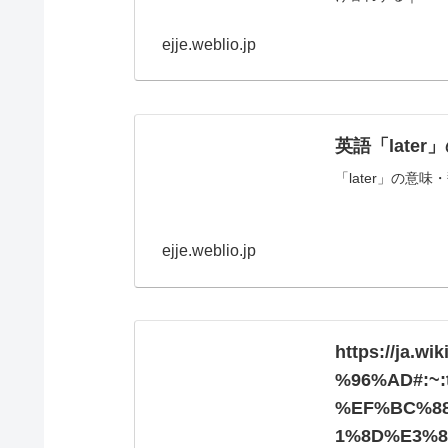
ejje.weblio.jp
英語「later
「later」の意
ejje.weblio.jp
https://ja
%96%AD#:~
%EF%BC%88
1%8D%E3%8