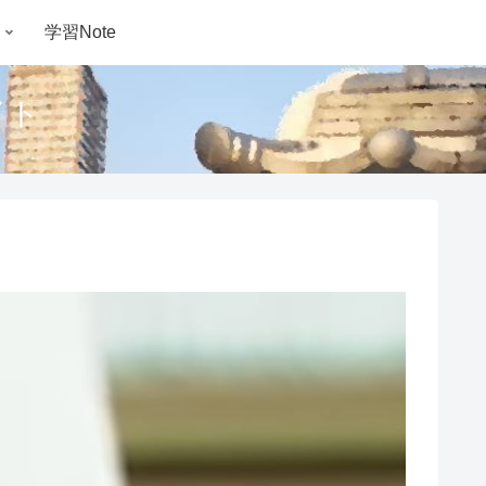
学習Note
イト