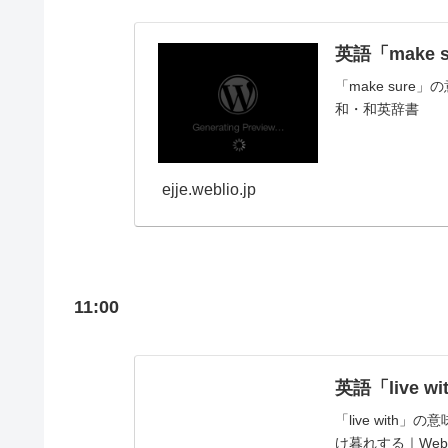
英語「make 
「make sur
和・和英辞書
ejje.weblio.jp
11:00
英語「live 
「live wit
け暮れする｜Web