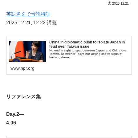
2025.12.21
英語名文で音読特訓
2025.12.21, 12.22 講義
China in diplomatic push to isolate Japan in
feud over Taiwan issue
No end in sight to spat between Japan and China over
Taiwan, as neither Tokyo nor Beijing shows signs of
backing down.
www.npr.org
リファレンス集
Day.2—
4:06