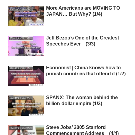
More Americans are MOVING TO
英語名文で音読特訓
JAPAN… But Why? (1/4)
Jeff Bezos’s One of the Greatest
英語名文で音読特訓
Speeches Ever (3/3)
Economist | China knows how to
英語名文で音読特訓
punish countries that offend it (1/2)
SPANX: The woman behind the
英語名文で音読特訓
billion-dollar empire (1/3)
Steve Jobs’ 2005 Stanford
英語名文で音読特訓
Commencement Address (4/4)