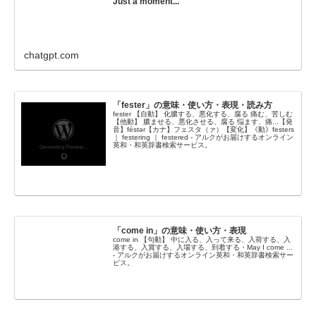
Just a moment...
chatgpt.com
「fester」の意味・使い方・表現・読み方
fester 【自動】 化膿する、悪化する、腐る 痛む、苦しむ
【他動】 膿ませる、悪化させる、腐る 悩ます、痛...【発
音】féstər【カナ】フェスタ（ァ）【変化】《動》festers
｜ festering ｜ festered - アルクがお届けするオンライン
英和・和英辞書検索サービス。
「come in」の意味・使い方・表現
come in 【句動】 中に入る、入って来る、入荷する、入
港する、入賞する、入場する、到着する・May I come ...
- アルクがお届けするオンライン英和・和英辞書検索サー
ビス。