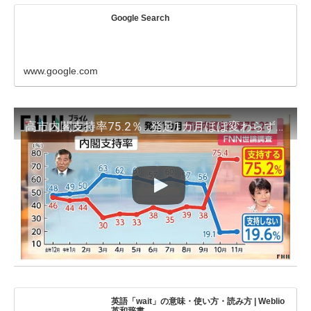
Google Search
www.google.com
高市内閣支持率75.2％…発足1カ月ほぼ変わらず高水準 台湾有事めぐる答弁の評価“適切”6割超え FNN世論調査
英語「wait」の意味・使い方・読み方 | Weblio