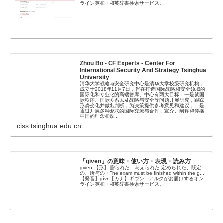
ライン英和・和英辞書検索サービス。
Zhou Bo - CF Experts - Center For
International Security And Strategy Tsinghua
University
清华大学战略与安全研究中心是清华大学校级研究机构，
成立于2018年11月7日，旨在打造国际战略和安全领域的
国际化和专业化的高端智库。中心有两大目标：一是就国
际秩序、国际关系以及战略与安全等问题开展研究，跟踪
形势变化并做出判断，为决策提供参考意见和建议；二是
通过开展多种形式的国际交流与合作，宣介、阐释和传播
中国的理念和政...
ciss.tsinghua.edu.cn
「given」の意味・使い方・表現・読み方
given 【形】 贈られた、与えられた 定められた、既定
の、所与の・The exam must be finished within the g...
【発音】gívn【カナ】ギヴン - アルクがお届けするオン
ライン英和・和英辞書検索サービス。