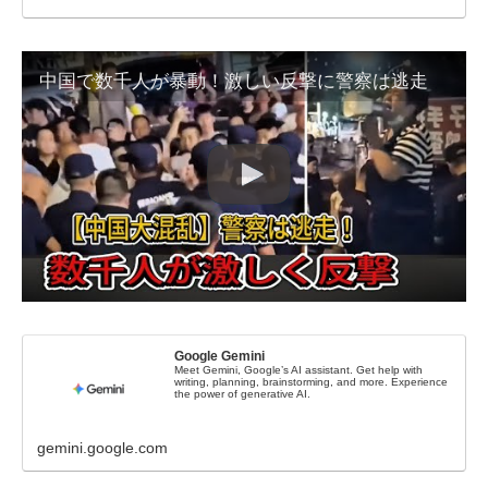
中国で数千人が暴動！激しい反撃に警察は逃走
‎Google Gemini
Meet Gemini, Google’s AI assistant. Get help with
writing, planning, brainstorming, and more. Experience
the power of generative AI.
gemini.google.com