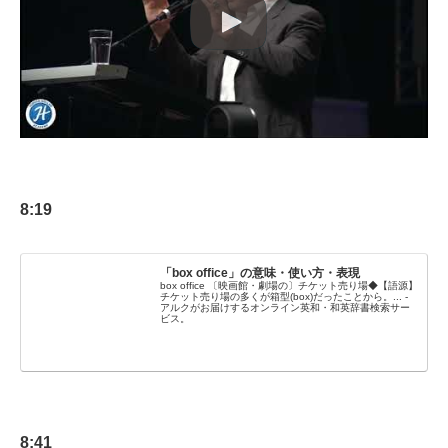
8:19
「box office」の意味・使い方・表現
box office 〔映画館・劇場の〕チケット売り場◆【語源】
チケット売り場の多くが箱型(box)だったことから。... -
アルクがお届けするオンライン英和・和英辞書検索サー
ビス。
8:41