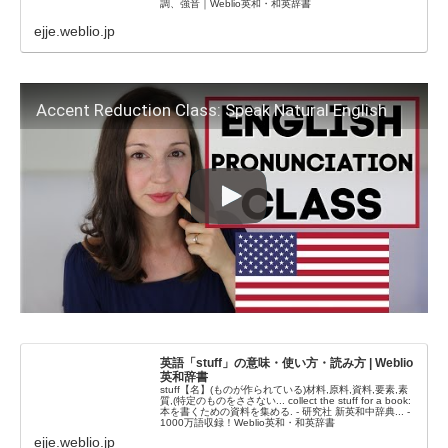
調、強音｜Weblio英和・和英辞書
ejje.weblio.jp
Accent Reduction Class: Speak Natural English
英語「stuff」の意味・使い方・読み方 | Weblio
英和辞書
stuff【名】(ものが作られている)材料,原料,資料,要素,素
質,(特定のものをささない... collect the stuff for a book:
本を書くための資料を集める. - 研究社 新英和中辞典... -
1000万語収録！Weblio英和・和英辞書
ejje.weblio.jp