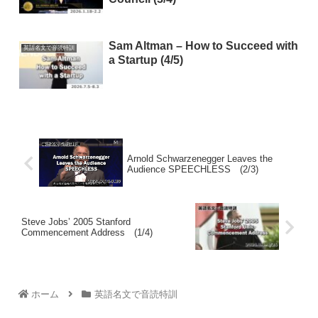
Sam Altman – How to Succeed with
英語名文で音読特訓
a Startup (4/5)
Arnold Schwarzenegger Leaves the
Audience SPEECHLESS (2/3)
Steve Jobs’ 2005 Stanford
Commencement Address (1/4)
ホーム
英語名文で音読特訓