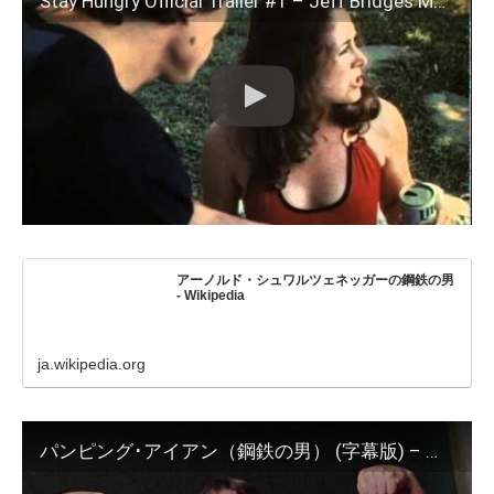
Stay Hungry Official Trailer #1 – Jeff Bridges Movie (1976) HD
アーノルド・シュワルツェネッガーの鋼鉄の男
- Wikipedia
ja.wikipedia.org
パンピング･アイアン（鋼鉄の男） (字幕版) – 予告編