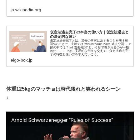
ja.wikipedia.org
仮定法過去完了の本当の使い方｜仮定法過去と
の決定的な違い
仮定法過去完了とは、過去の事実に反することを表す動
詞Vのことで、主節では “would/could have 過去分詞” 、if
節の中では “had 過去分詞” という形で表されるのが一般
的だ。ここでは、実用的な例文を交えて、仮定法過去完
了の特徴と使い方を学んでいこう。
eigo-box.jp
体重125kgのマッチョは時代後れと笑われるシーン
↓
Arnold Schwarzenegger "Rules of Success"