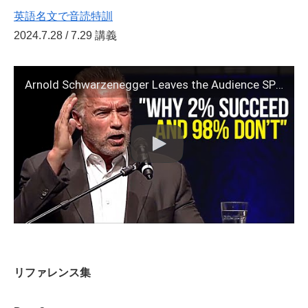
英語名文で音読特訓
2024.7.28 / 7.29 講義
Arnold Schwarzenegger Leaves the Audience SPEECHLESS | One of the Best Motivational Speeches Ever
リファレンス集