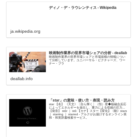
ディノ・デ・ラウレンティス - Wikipedia
ja.wikipedia.org
映画制作業界の世界市場シェアの分析 - deallab
映画制作業界の世界市場シェアと市場規模の情報につい
て分析しています。ユニバーサル・ピクチャーズ、ワー
ナー・ブラ
deallab.info
「star」の意味・使い方・表現・読み方
star 【名】 《天文》〔自ら輝く〕（恒）星◆核融合反応
によってエネルギーを放出し、重力による収縮の圧力...
【発音】 stɑ́r ｜ stɑ́ː【カナ】スター【変化】《動》stars
｜ starring ｜ starred - アルクがお届けするオンライン英
和・和英辞書検索サービス。