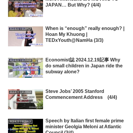
JAPAN… But Why? (4/4)
When is “enough” really enough? |
英語名文で音読特訓
Hoan My Khuong |
TEDxYouth@NamHa (3/3)
Economist誌 2024.12.19記事 Why
英語名文で音読特訓
do small children in Japan ride the
subway alone?
Steve Jobs’ 2005 Stanford
英語名文で音読特訓
Commencement Address (4/4)
Speech by Italian first female prime
英語名文で音読特訓
minister Geolgia Meloni at Atlantic
Council (3/4)