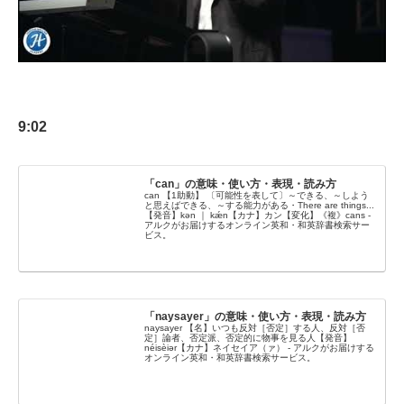
9:02
「can」の意味・使い方・表現・読み方
can 【1助動】 〔可能性を表して〕～できる、～しよう
と思えばできる、～する能力がある・There are things...
【発音】kən ｜ kǽn【カナ】カン【変化】《複》cans -
アルクがお届けするオンライン英和・和英辞書検索サー
ビス。
「naysayer」の意味・使い方・表現・読み方
naysayer 【名】いつも反対［否定］する人、反対［否
定］論者、否定派、否定的に物事を見る人【発音】
néisèiər【カナ】ネイセイア（ァ） - アルクがお届けする
オンライン英和・和英辞書検索サービス。