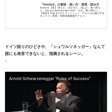
「finished」の意味・使い方・表現・読み方
finished 【形】 終えた、済ませた、済んだ、食べ終え
た・Are you finished with that? : それ、食べ終わっ...
【発音】fíniʃt【カナ】フィニシュト - アルクがお届けする
オンライン英和・和英辞書検索サービス。
ドイツ訛りのひどさや、「シュワルツネッガー」なんて
誰にも発音できないと、指摘されるシーン。
↓
Arnold Schwarzenegger "Rules of Success"