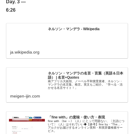
Day. 3 —
6:26
ネルソン・マンデラ - Wikipedia
ja.wikipedia.org
ネルソン・マンデラの名言・言葉（英語＆日本
語） | 名言+Quotes
南アフリカ大統領、ノーベル平和賞受賞者、ネルソン・
マンデラの名言集、格言。英文もご紹介。「学べる・活
かせる名言サイト！」
meigen-ijin.com
「fine with」の意味・使い方・表現
fine with 《be ～》（人）にとって問題ない、〔主語につ
いて〕（人）はそれでいい◆【参考】fine by・"The... -
アルクがお届けするオンライン英和・和英辞書検索サー
ビス。