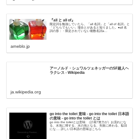
『all と all of』
限定詞を勉強していたら、「all 名詞」と「all of 名詞」と
「どちらでもいい」場合とがあると知りました。●all 名
詞の形：・限定されていない複数名詞a…
ameblo.jp
アーノルド・シュワルツェネッガーのSF超人ヘ
ラクレス - Wikipedia
ja.wikipedia.org
go into the toilet 意味 - go into the toilet 日本語
の意味 - go into the toilet とは
go into the toiletとは意味: （計画?努力が）お流れにな
る、水泡に帰する、水の泡となる、失敗に終わる、駄目
にな…. 詳しい日本語の意味はこちら