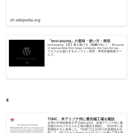
zh.wikipedia.org
「best-paying」の意味・使い方・表現
best-paying 【形】最も稼げる［報酬の良い］・Because
of sponsorship from large company, the Can-Am wa... -
アルクがお届けするオンライン英和・和英辞書検索サー
ビス。
4
TSMC、米アリゾナ州に最先端工場を建設
台湾の半導体製造大手TSMCは6日、米国アリゾナ州に最
先端の3nmプロセスの工場の建設を開始し、2026年に生
産開始すると発表した。TSMCでは'24年の生産開始を目
指して、N4プロセス(4nmクラス)のアリゾナ第1工場を建