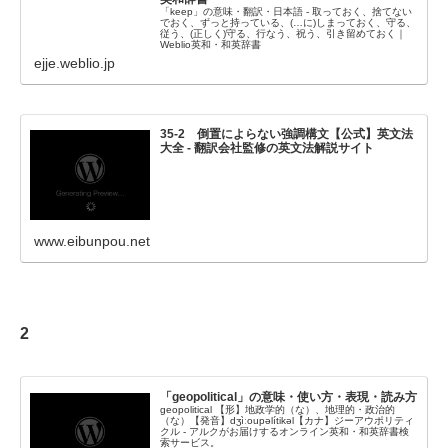
「keep」の意味・翻訳・日本語 - 取っておく、捨てない
でおく、ずっと持っている、(…に)しまっておく、守る、
従う、(正しく)守る、行なう、祝う、引き留めておく｜
Weblio英和・和英辞書
ejje.weblio.jp
35-2 倒置によらない強調構文【公式】英文法
大全 - 翻訳会社監修の英文法解説サイト
www.eibunpou.net
2
「geopolitical」の意味・使い方・表現・読み方
geopolitical 【形】地政学的（な）、地理的・政治的
（な）【発音】dʒìːoupəlítikəl【カナ】ジーアウポリティ
クル - アルクがお届けするオンライン英和・和英辞書検
索サービス。