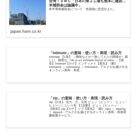
台湾ＴＳＭＣ「日本の第２工場も熊本に建設…
米補助金は論議中」
米半導体補助金について「米国側に意見伝えた」
japan.hani.co.kr
「intimate」の意味・使い方・表現・読み方
intimate 【1形】 〔興味などが一致して人との関係が〕親
しい、親密な・He is an intimate friend of mine....【発
音】íntəmət【カナ】インティメト【変化】《動》
intimates ｜ intimating ｜ intimated - アルクがお届けする
オンライン英和・和英...
「zip」の意味・使い方・表現・読み方
zip 【1名】 活力、力、元気 ビュッ［ビューッ・ヒュッ・
ヒューッ］という音 【1自動】 ビュッ［ビューッ・...
【発音】zíp【カナ】ジプ【変化】《動》zips ｜ zipping
｜ zipped - アルクがお届けするオンライン英和・和英辞
書検索サービス。