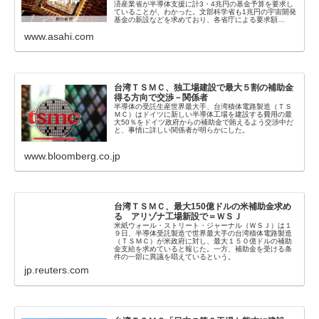
済産業省が半導体支援に計3・4兆円の基金予算を要求し
ていることが、わかった。文部科学省も1兆円の宇宙開発
基金の新設などを求めており、各省庁による要求額…
www.asahi.com
台湾ＴＳＭＣ、独工場建設で最大５割の補助金
得る方向で交渉－関係者
半導体の受託生産世界最大手、台湾積体電路製造（ＴＳ
ＭＣ）はドイツに新しい半導体工場を建設する費用の最
大50％をドイツ政府からの補助金で賄えるよう交渉中だ
と、事情に詳しい関係者が明らかにした。
www.bloomberg.co.jp
台湾ＴＳＭＣ、最大150億ドルの米補助金求め
る アリゾナ工場新設で＝ＷＳＪ
米紙ウォール・ストリート・ジャーナル（ＷＳＪ）は１
９日、半導体受託製造で世界最大手の台湾積体電路製造
（ＴＳＭＣ）が米政府に対し、最大１５０億ドルの補助
金支給を求めていると報じた。一方、補助金を受ける条
件の一部に異議を唱えているという。
jp.reuters.com