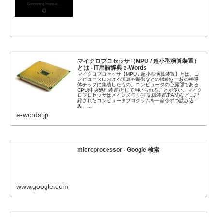
マイクロプロセッサ（MPU / 超小型演算装置）
とは - IT用語辞典 e-Words
マイクロプロセッサ【MPU / 超小型演算装置】とは、コ
ンピュータにおける演算や制御などの機能を一枚の半導
体チップに集積したもの。コンピュータの心臓部である
CPU(中央処理装置)として用いられることが多い。マイク
ロプロセッサはメインメモリ(主記憶装置/RAM)などに記
録されたコンピュータプログラムを一命令ずつ読み込
み、...
e-words.jp
microprocessor - Google 検索
www.google.com