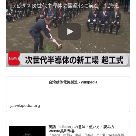
ラピダス次世代半導体の国産化に前進 北海道千歳市で起工式 2027年の量産開始目指す（2023年9月1日）
台湾積体電路製造 - Wikipedia
ja.wikipedia.org
英語「silicon」の意味・使い方・読み方 |
Weblio英和辞書
「silicon」の意味・翻訳・日本語 - ケイ素｜Weblio英和・