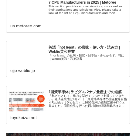
7 CPU Manufacturers in 2025 | Metoree
This section provides an overview for cpus as well as
their applications and principles. Also, please take a
look at the list of 7 cpu manufacturers and their...
us.metoree.com
英語「not least」の意味・使い方・読み方 |
Weblio英和辞書
「not least」の意味・翻訳・日本語 - 少なからず、特に
｜Weblio英和・和英辞書
ejje.weblio.jp
｢国策半導体｣ラピダス､2ナノ量産までの道筋
「私どもとして、総力を挙げてしっかり支援していきた
い」経済産業省は4月25日、最先端半導体の国産化を目指
すRapidus（ラピダス）に2600億円の追加支援を行うと
発表した。同日会見を行った西村康稔経済産業相は力…
toyokeizai.net