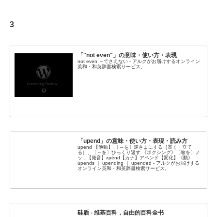
3
「"not even"」の意味・使い方・表現
not even ～でさえない - アルクがお届けするオンライン
英和・和英辞書検索サービス。
「upend」の意味・使い方・表現・読み方
upend 【他動】 〔～を〕逆さまにする［置く・立て
る］、〔～を〕ひっくり返す 《ボクシング》〔敵を〕ノ
ッ...【発音】ʌpénd【カナ】アペンド【変化】《動》
upends ｜ upending ｜ upended - アルクがお届けする
オンライン英和・和英辞書検索サービス。
硅盾 - 维基百科，自由的百科全书