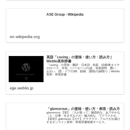
ASE Group - Wikipedia
en.wikipedia.org
英語「casing」の意味・使い方・読み方 |
Weblio英和辞書
「casing」の意味・翻訳・日本語 - 包装、(自動車タイヤ
の)ケース、外包、(ソーセージの)皮、包装材料、囲い、
おおい、(窓・ドアの)枠、額縁、(階段の)縁取り｜Weblio
英和・和英辞書
ejje.weblio.jp
「glamorous」の意味・使い方・表現・読み方
glamorous 【形】 〔人が装って〕魅惑的な、あでやかな
〔人・仕事・生き方などが〕魅力的な、ワクワクさせ...
【発音】glǽmərəs【カナ】グラマラス - アルクがお届け
するオンライン英和・和英辞書検索サービス。