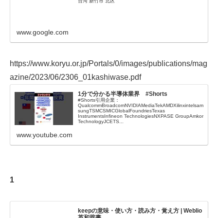
台湾 新竹市 北区
www.google.com
https://www.koryu.or.jp/Portals/0/images/publications/mag
azine/2023/06/2306_01kashiwase.pdf
1分で分かる半導体業界 #Shorts
#Shorts引用企業：
QualcommBroadcomNVIDIAMediaTekAMDXilinxintelsam
sungTSMCSMICGlobalFoundriesTexas
InstrumentsInfineon TechnologiesNXPASE GroupAmkor
TechnologyJCETS...
www.youtube.com
1
keepの意味・使い方・読み方・覚え方 | Weblio
英和辞書