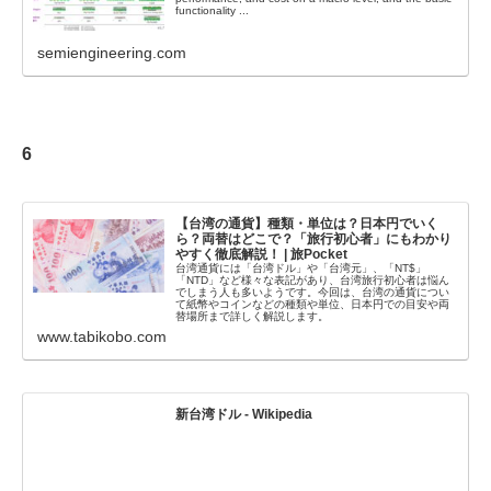
functionality ...
semiengineering.com
6
【台湾の通貨】種類・単位は？日本円でいく
ら？両替はどこで？「旅行初心者」にもわかり
やすく徹底解説！ | 旅Pocket
台湾通貨には「台湾ドル」や「台湾元」、「NT$」
「NTD」など様々な表記があり、台湾旅行初心者は悩ん
でしまう人も多いようです。今回は、台湾の通貨につい
て紙幣やコインなどの種類や単位、日本円での目安や両
替場所まで詳しく解説します。
www.tabikobo.com
新台湾ドル - Wikipedia