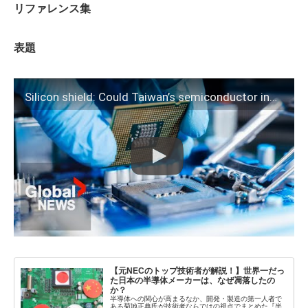
リファレンス集
表題
Silicon shield: Could Taiwan’s semiconductor industry protect it against invasion by China?
【元NECのトップ技術者が解説！】世界一だっ
た日本の半導体メーカーは、なぜ凋落したの
か？
半導体への関心が高まるなか、開発・製造の第一人者で
ある菊地正典氏が技術者ならではの視点でまとめた『半