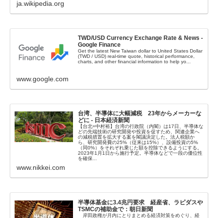
ja.wikipedia.org
TWD/USD Currency Exchange Rate & News -
Google Finance
Get the latest New Taiwan dollar to United States Dollar
(TWD / USD) real-time quote, historical performance,
charts, and other financial information to help yo...
www.google.com
台湾、半導体に大幅減税 23年からメーカーな
どに - 日本経済新聞
【台北=中村裕】台湾の行政院（内閣）は17日、半導体な
どの先端技術の研究開発や投資を促すため、関連企業へ
の減税措置を拡大する案を閣議決定した。法人税額か
ら、研究開発費の25%（従来は15%）、設備投資の5%
（同0%）をそれぞれ乗じた額を控除できるようにする。
2023年1月1日から施行予定。半導体などで一段の優位性
を確保...
www.nikkei.com
半導体基金に3.4兆円要求 経産省、ラピダスや
TSMCの補助金で：朝日新聞
岸田政権が月内にとりまとめる経済対策をめぐり、経