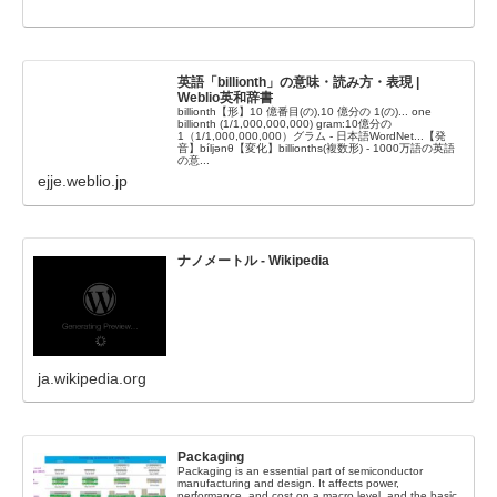
英語「billionth」の意味・読み方・表現 |
Weblio英和辞書
billionth【形】10 億番目(の),10 億分の 1(の)... one
billionth (1/1,000,000,000) gram:10億分の
1（1/1,000,000,000）グラム - 日本語WordNet...【発
音】bíljənθ【変化】billionths(複数形) - 1000万語の英語
の意...
ejje.weblio.jp
ナノメートル - Wikipedia
ja.wikipedia.org
Packaging
Packaging is an essential part of semiconductor
manufacturing and design. It affects power,
performance, and cost on a macro level, and the basic