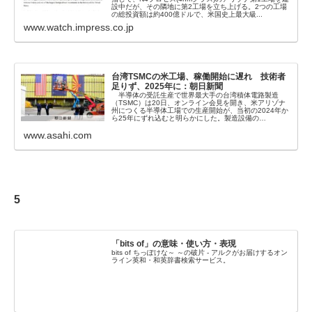
設中だが、その隣地に第2工場を立ち上げる。2つの工場
の総投資額は約400億ドルで、米国史上最大級...
www.watch.impress.co.jp
台湾TSMCの米工場、稼働開始に遅れ 技術者
足りず、2025年に：朝日新聞
半導体の受託生産で世界最大手の台湾積体電路製造
（TSMC）は20日、オンライン会見を開き、米アリゾナ
州につくる半導体工場での生産開始が、当初の2024年か
ら25年にずれ込むと明らかにした。製造設備の…
www.asahi.com
5
「bits of」の意味・使い方・表現
bits of ちっぽけな～ ～の破片 - アルクがお届けするオン
ライン英和・和英辞書検索サービス。