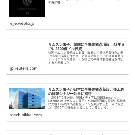
和英辞書
ejje.weblio.jp
サムスン電子、韓国に半導体拠点増設 42年ま
でに2300億ドル投資
韓国サムスン電子は１５日、政府の半導体産業強化の取
り組みに歩調を合わせ、２０４２年までに約３００兆ウ
ォン（２３００億ドル）を投じて半導体製造拠点を増設
すると発表した。
jp.reuters.com
サムスン電子が日本に半導体拠点新設、後工程
の日韓シナジー効果に期待
2023年5月14日、韓国メディアは韓国Samsung
Electronics（サムスン電子）が300億円超を投資し横浜市
に先端工程の試作品製造ラインを新設すると一斉に報じ
た。2025年の稼働を目標にしているという。
xtech.nikkei.com