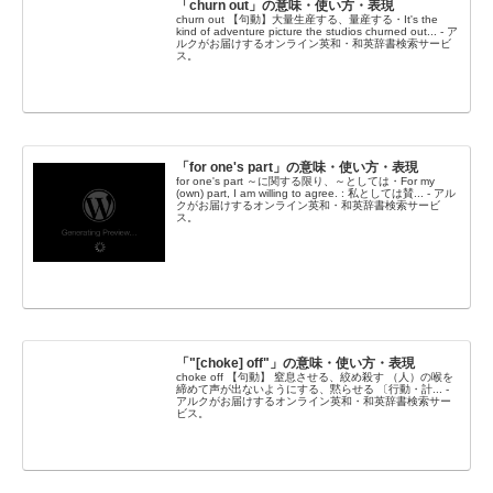
「churn out」の意味・使い方・表現
churn out 【句動】大量生産する、量産する・It's the
kind of adventure picture the studios churned out... - ア
ルクがお届けするオンライン英和・和英辞書検索サービ
ス。
「for one's part」の意味・使い方・表現
for one's part ～に関する限り、～としては・For my
(own) part, I am willing to agree. : 私としては賛... - アル
クがお届けするオンライン英和・和英辞書検索サービ
ス。
「"[choke] off"」の意味・使い方・表現
choke off 【句動】 窒息させる、絞め殺す （人）の喉を
締めて声が出ないようにする、黙らせる 〔行動・計... -
アルクがお届けするオンライン英和・和英辞書検索サー
ビス。