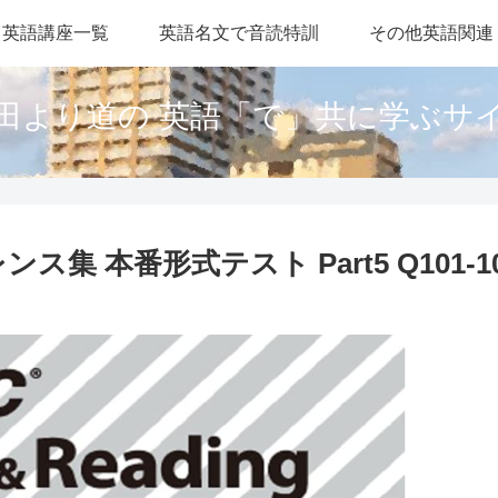
英語講座一覧
英語名文で音読特訓
その他英語関連
田より道の 英語「で」共に学ぶサ
集 本番形式テスト Part5 Q101-105、P