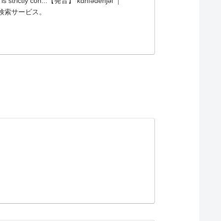
tly con...【発音】 kɑ̀nfədénʃəl ｜
辞書検索サービス。