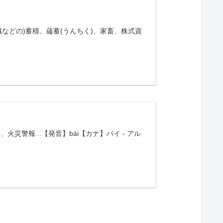
知識などの)蓄積、蘊蓄(うんちく)、家畜、株式資
 : 校内活動は、火災警報...【発音】bái【カナ】バイ - アル