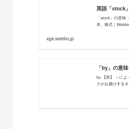
英語「stock
「stock」の意
本、株式｜Webl
ejje.weblio.jp
「by」の意
by 【前】 ～によって・
クがお届けするオ