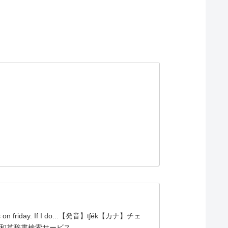
iday. If I do...【発音】tʃék【カナ】チェ
ン英和・和英辞書検索サービス。