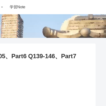
学習Note
イト
art6 Q139-146、Part7