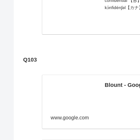
confidential 
kɔ̀nfidé
Q103
Blount - Go
www.google.com