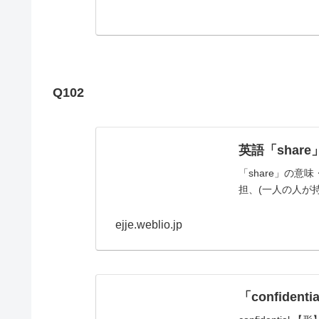
Q102
英語「share
「share」の意
担、(一人の人が持
ejje.weblio.jp
「confide