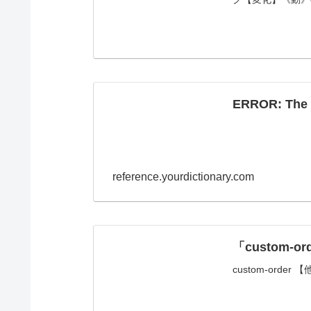
ERROR: The r
reference.yourdictionary.com
「custom-
custom-or