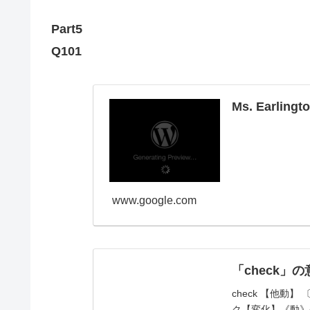
Part5
Q101
Ms. Earlingt
www.google.com
「check」
check 【他動】 〔
ク【変化】《動》ch