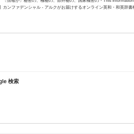
【形】 〔情報が〕秘密の、極秘の、部外秘の、国家機密の・This information is stric
nʃəl【カナ】カンファデンシャル - アルクがお届けするオンライン英和・和英
ogle 検索