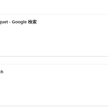
quet - Google 検索
ch