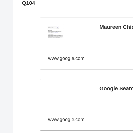
Q104
Maureen Chi
www.google.com
Google Sear
www.google.com