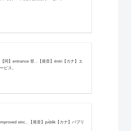
trance 登...【発音】éntri【カナ】エ
サービス。
 improved sinc...【発音】pʌ́blik【カナ】パブリ