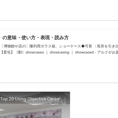
se」の意味・使い方・表現・読み方
【名】 〔博物館や店の〕陳列用ガラス箱、ショーケース◆可算 〔長所を引き出すよう
化】《動》showcases ｜ showcasing ｜ showcased -
The Most Famous Painters Today: A Reasoned Top 20 Using Objective Career Facts