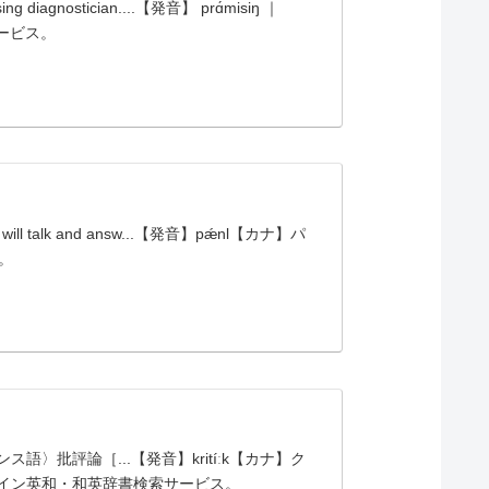
nostician....【発音】 prɑ́misiŋ ｜
サービス。
alk and answ...【発音】pǽnl【カナ】パ
。
ス語〉批評論［...【発音】kritíːk【カナ】ク
けするオンライン英和・和英辞書検索サービス。