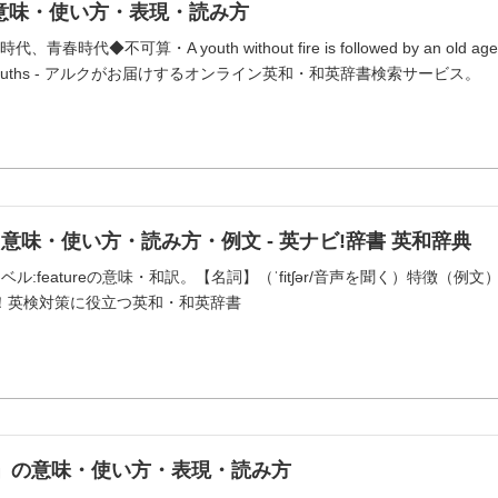
の意味・使い方・表現・読み方
代、青春時代◆不可算・A youth without fire is followed by an old a
uths - アルクがお届けするオンライン英和・和英辞書検索サービス。
とは・意味・使い方・読み方・例文 - 英ナビ!辞書 英和辞典
featureの意味・和訳。【名詞】（ˈfitʃər/音声を聞く）特徴（例文）The geograph
®︎対応！英検対策に役立つ英和・和英辞書
ing」の意味・使い方・表現・読み方