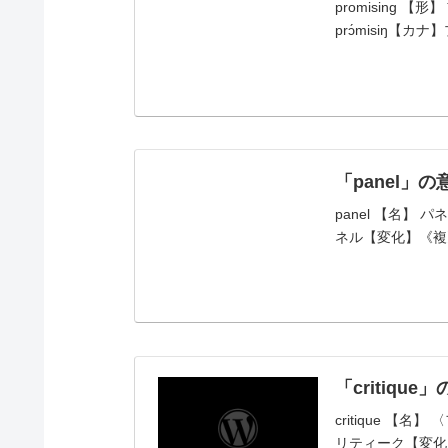
promising 【形
prɔ́misiŋ
「panel」
panel 【名】 パ
ネル【変化】《複》
「critiq
critique 【
リティーク【変化】《動