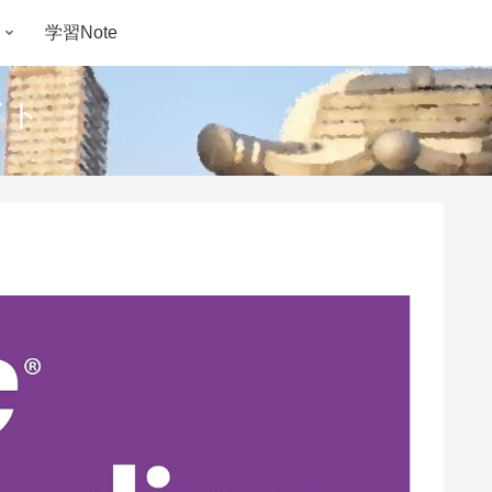
学習Note
イト