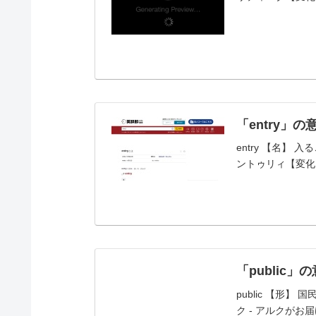
「entry」
entry 【名】 
ントゥリィ【変化】
「public
public 【形】 国民
ク - アルクが