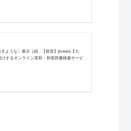
な〕展示［紹...【発音】ʃóukèis【カ
 アルクがお届けするオンライン英和・和英辞書検索サービ