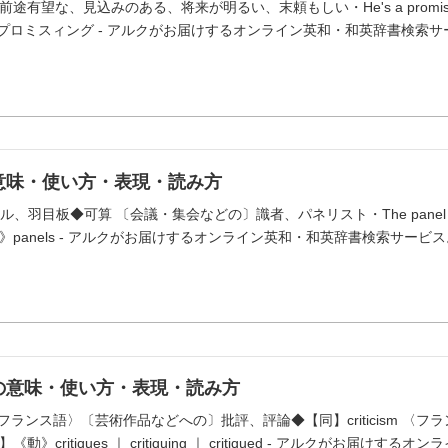
】 前途有望な、見込みのある、将来が明るい、末頼もしい・He's a promising diag
【カナ】プロミスィング - アルクがお届けするオンライン英和・和英辞書検索
の意味・使い方・表現・読み方
ネル、羽目板◆可算 〔会議・集会などの〕識者、パネリスト・The panel will t
panels - アルクがお届けするオンライン英和・和英辞書検索サービス
ue」の意味・使い方・表現・読み方
名】 〈フランス語〉〔芸術作品などへの〕批評、評論◆【同】criticism 〈フラン
》critiques ｜ critiquing ｜ critiqued - アルクがお届