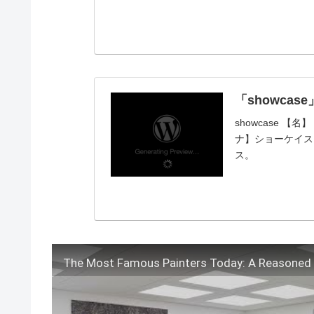
「showca
showcase 
ナ】ショーケイス【変
ス。