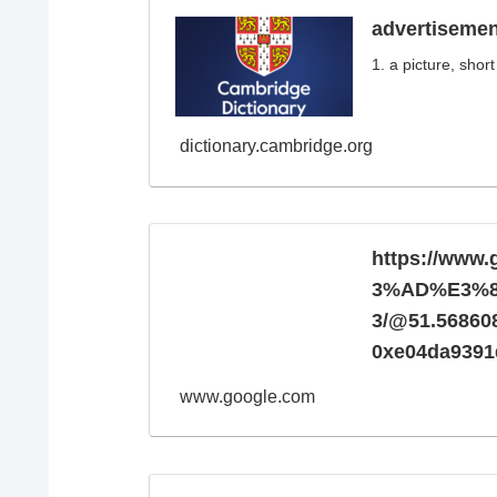
advertisemen
1. a picture, shor
dictionary.cambridge.org
https://ww
3%AD%E3%
3/@51.568608
0xe04da9391
www.google.com