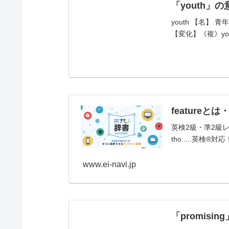
「youth」
youth 【名】 青年時
【変化】《複》yo
feature
英検2級・準2級レベル:
tho.....英検
www.ei-navi.jp
「promis