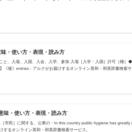
の意味・使い方・表現・読み方
入ること、入場、入国、入会、入学、参加 入場［入学・入国］許可［権］◆【同】en
《複》entries - アルクがお届けするオンライン英和・和英辞書検索
」の意味・使い方・表現・読み方
［市民］に関する、公衆の・In this country public hygiene has greatly
お届けするオンライン英和・和英辞書検索サービス。