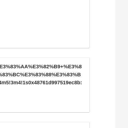
AE%E3%83%AA%E3%82%B9+%E3%8
%83%BC%E3%83%88%E3%83%B
3!4m5!3m4!1s0x48761d997519ec8b: