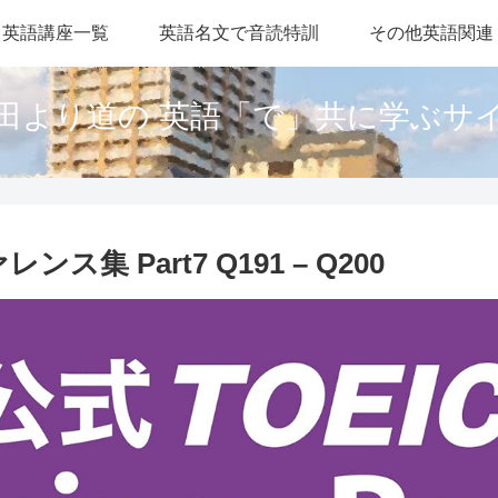
英語講座一覧
英語名文で音読特訓
その他英語関連
田より道の 英語「で」共に学ぶサ
ンス集 Part7 Q191 – Q200