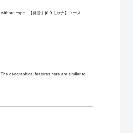
ge without expe...【発音】júːθ【カナ】ユース
ical features here are similar to