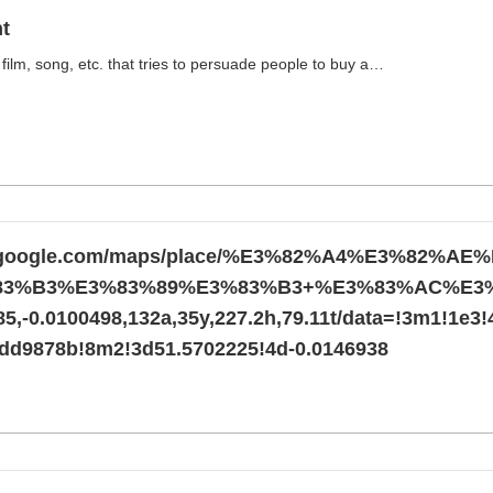
t
t film, song, etc. that tries to persuade people to buy a…
w.google.com/maps/place/%E3%82%A4%E3%82%
83%B3%E3%83%89%E3%83%B3+%E3%83%AC%E3
5,-0.0100498,132a,35y,227.2h,79.11t/data=!3m1!1e
dd9878b!8m2!3d51.5702225!4d-0.0146938