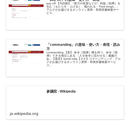
pay off 【句自動】〔努力や投資などが〕利益［効果］を
生む［もたらす・上げる］、報われる・Their longti... -
アルクがお届けするオンライン英和・和英辞書検索サー
ビス。
「commanding」の意味・使い方・表現・読み
方
commanding 【形】 命令［指揮］権を持つ、命令［指
揮］できる地位にある 〔人を命令に従わせる〕威厳の
あ...【発音】kəmɑ́ːndiŋ【カナ】コマーンディング - アル
クがお届けするオンライン英和・和英辞書検索サービ
ス。
参議院 - Wikipedia
ja.wikipedia.org