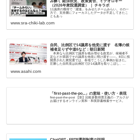
み解く 経済状況、政策賛否、イデオロギー
（2026年衆院選調査） ｜ チキラボ
11議席の獲得で「躍進」をみせたチームみらい。その一
方で、支持層にフォーカスしたデータが不足してきたこ
ともあっ
www.sra-chiki-lab.com
自民、比例区で14議席を他党に渡す 名簿の候
補者足りず中道6など：朝日新聞
本来なら比例区で議席を積み増せる政党が、候補者不
足などが原因でその議席を他党に明け渡す――。8日に投
開票された衆院選では、各地でこうした事例が起きた。
圧勝した自民党は比例区で計14議席を取りこぼし、…
www.asahi.com
「first-past-the-po...」の意味・使い方・表現
first-past-the-post 【形】比較多数得票主義の - アルクが
お届けするオンライン英和・和英辞書検索サービス。
ChatGPT - FPTP選挙制度の説明