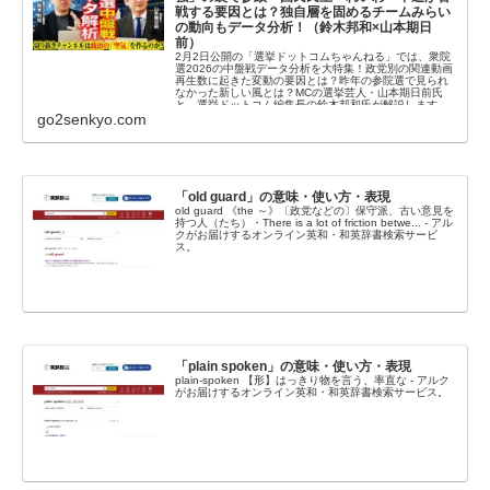
戦する要因とは？独自層を固めるチームみらい
の動向もデータ分析！（鈴木邦和×山本期日
前）
2月2日公開の「選挙ドットコムちゃんねる」では、衆院
選2026の中盤戦データ分析を大特集！政党別の関連動画
再生数に起きた変動の要因とは？昨年の参院選で見られ
なかった新しい風とは？MCの選挙芸人・山本期日前氏
と、選挙ドットコム編集長の鈴木邦和氏が解説します。
go2senkyo.com
「old guard」の意味・使い方・表現
old guard 《the ～》〔政党などの〕保守派、古い意見を
持つ人（たち）・There is a lot of friction betwe... - アル
クがお届けするオンライン英和・和英辞書検索サービ
ス。
「plain spoken」の意味・使い方・表現
plain-spoken 【形】はっきり物を言う、率直な - アルク
がお届けするオンライン英和・和英辞書検索サービス。