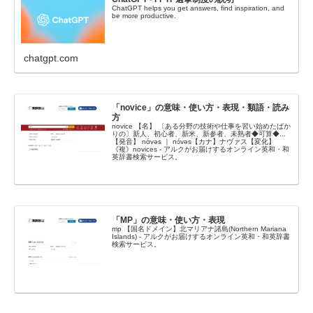
ChatGPT helps you get answers, find inspiration, and
be more productive.
chatgpt.com
「novice」の意味・使い方・表現・類語・読み
方
novice 【名】 〔ある分野の技術や仕事を習い始めたばか
りの〕新人、初心者、新米、新参者、未熟者◆可算◆...
【発音】 nɑ́vəs ｜ nɔ́vəs【カナ】ナヴァス【変化】
《複》novices - アルクがお届けするオンライン英和・和
英辞書検索サービス。
「MP」の意味・使い方・表現
mp 【国名ドメイン】北マリアナ諸島(Northern Mariana
Islands) - アルクがお届けするオンライン英和・和英辞書
検索サービス。