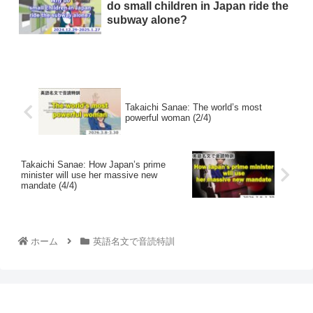
do small children in Japan ride the
subway alone?
Takaichi Sanae: The world’s most
powerful woman (2/4)
Takaichi Sanae: How Japan’s prime
minister will use her massive new
mandate (4/4)
ホーム
英語名文で音読特訓