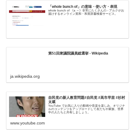
「whole bunch of」の意味・使い方・表現
whole bunch of 《a ～》非常にたくさんの - アルクがお
届けするオンライン英和・和英辞書検索サービス。
第51回衆議院議員総選挙 - Wikipedia
ja.wikipedia.org
自民党の新人教育問題#自民党 #高市早苗 #杉村
太蔵
YouTube でお気に入りの動画や音楽を楽しみ、オリジナ
ルのコンテンツをアップロードして友だちや家族、世界
中の人たちと共有しましょう。
www.youtube.com