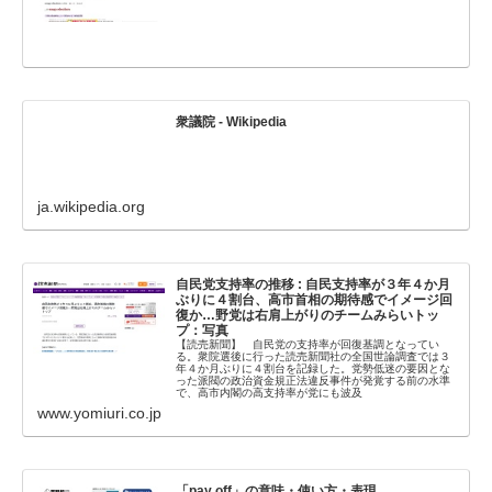
衆議院 - Wikipedia
ja.wikipedia.org
自民党支持率の推移 : 自民支持率が３年４か月
ぶりに４割台、高市首相の期待感でイメージ回
復か…野党は右肩上がりのチームみらいトッ
プ：写真
【読売新聞】 自民党の支持率が回復基調となってい
る。衆院選後に行った読売新聞社の全国世論調査では３
年４か月ぶりに４割台を記録した。党勢低迷の要因とな
った派閥の政治資金規正法違反事件が発覚する前の水準
で、高市内閣の高支持率が党にも波及
www.yomiuri.co.jp
「pay off」の意味・使い方・表現