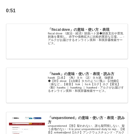
0:51
「fiscal dove」の意味・使い方・表現
fiscal dove 《政治・経済》財政ハト派◆財政支出や景気
刺激を重視し、赤字や債務拡大に比較的寛容な立場。... -
アルクがお届けするオンライン英和・和英辞書検索サー
ビス。
「hawk」の意味・使い方・表現・読み方
hawk 【1名】 《鳥》タカ 〈話〉タカ派、強硬派
◆【対】dove 【1自動】タカのように飛ぶ 【2他動】
〔痰など...【発音】 hɔk ｜ hɔːk【カナ】ホク【変化】
《動》hawks ｜ hawking ｜ hawked - アルクがお届けす
るオンライン英和・和英辞書検索サービス。
「unquestioned」の意味・使い方・表現・読み
方
unquestioned 【形】疑われない、誰も疑問視しない、疑
う余地のない・It is your unquestioned duty to rep...【発
音】ʌnkwéstʃənd【カナ】アンクウェスチョンド - アルク