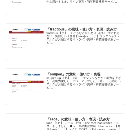
がお届けするオンライン英和・和英辞書検索サービス。
「fractious」の意味・使い方・表現・読み方
fractious 【形】〔子どもなどが〕怒りっぽい、手に負え
ない、気難しい【発音】frǽkʃəs【カナ】フラクシャス -
アルクがお届けするオンライン英和・和英辞書検索サー
ビス。
「souped」の意味・使い方・表現
souped-up 【形】 〈俗〉〔エンジンなどが〕馬力を上げ
た、高出力化した、パワーアップした 〈俗〉〔元の状... -
アルクがお届けするオンライン英和・和英辞書検索サー
ビス。
「race」の意味・使い方・表現・読み方
race 【1名】 レース、競争・The race has started. : ス
タートしました。◆レースの実況中継 《the races...【発
音】réis【カナ】レイス【変化】《動》races ｜ racing ｜