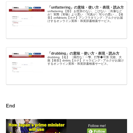
「unflattering」の意味・使い方・表現・読み方
unflattering 【形】 お世辞のない、こびない 〔肖像など
が〕実際［実物］より悪い 〔写真が〕写りの悪い ...【発
音】ʌnflǽtəriŋ【カナ】アンフラタリング - アルクがお届
けするオンライン英和・和英辞書検索サービス。
「drubbing」の意味・使い方・表現・読み方
drubbing 【名】 〔痛烈な〕一撃、打撃◆可算 完敗、大
敗【発音】drʌ́biŋ【カナ】ドゥラビング - アルクがお届け
するオンライン英和・和英辞書検索サービス。
End
Follow me!