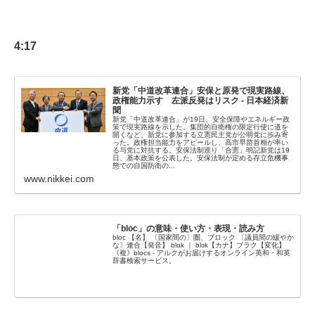
4:17
新党「中道改革連合」安保と原発で現実路線、
政権能力示す 左派反発はリスク - 日本経済新
聞
新党「中道改革連合」が19日、安全保障やエネルギー政
策で現実路線を示した。集団的自衛権の限定行使に道を
開くなど、新党に参加する立憲民主党が公明党に歩み寄
った。政権担当能力をアピールし、高市早苗首相が率い
る与党に対抗する。安保法制巡り「合憲」明記新党は19
日、基本政策を公表した。安保法制が定める存立危機事
態での自国防衛の...
www.nikkei.com
「bloc」の意味・使い方・表現・読み方
bloc 【名】 〔国家間の〕圏、ブロック 〔議員間の緩やか
な〕連合【発音】 blɑk ｜ blɔk【カナ】ブラク【変化】
《複》blocs - アルクがお届けするオンライン英和・和英
辞書検索サービス。