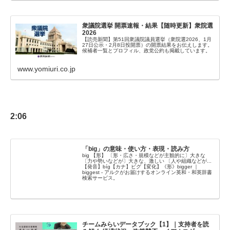
衆議院選挙 開票速報・結果【随時更新】衆院選
2026
【読売新聞】第51回衆議院議員選挙（衆院選2026、1月
27日公示・2月8日投開票）の開票結果をお伝えします。
候補者一覧とプロフィル、政党公約も掲載しています。
www.yomiuri.co.jp
2:06
「big」の意味・使い方・表現・読み方
big 【形】 〔形・広さ・規模などが主観的に〕大きな
〔力や勢いなどが〕大きな、激しい 〔人や組織などが...
【発音】bíg【カナ】ビグ【変化】《形》bigger ｜
biggest - アルクがお届けするオンライン英和・和英辞書
検索サービス。
チームみらいデータブック【1】｜支持者を読