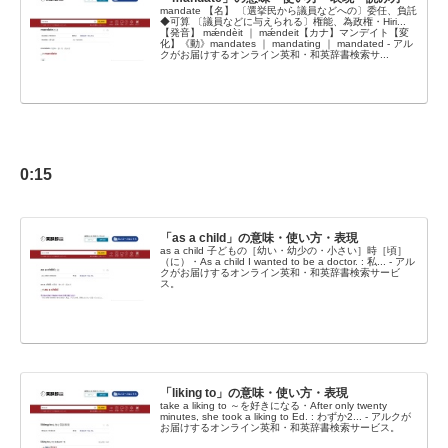
mandate 【名】 〔選挙民から議員などへの〕委任、負託
◆可算 〔議員などに与えられる〕権能、為政権・Hiri...
【発音】 mǽndèit ｜ mǽndeit【カナ】マンデイト【変
化】《動》mandates ｜ mandating ｜ mandated - アル
クがお届けするオンライン英和・和英辞書検索サ...
0:15
「as a child」の意味・使い方・表現
as a child 子どもの［幼い・幼少の・小さい］時［頃］
（に）・As a child I wanted to be a doctor. : 私... - アル
クがお届けするオンライン英和・和英辞書検索サービ
ス。
「liking to」の意味・使い方・表現
take a liking to ～を好きになる・After only twenty
minutes, she took a liking to Ed. : わずか2... - アルクが
お届けするオンライン英和・和英辞書検索サービス。