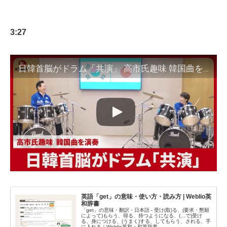
3:27
日韓首脳がドラム「共演」 高市氏趣味 韓国曲を演奏
英語「get」の意味・使い方・読み方 | Weblio英
和辞書
「get」の意味・翻訳・日本語 - 受け(取)る、(要求・懇願
によって)もらう、得る、持つようになる、(…で)受け
る、身につける、(うまく)する、してもらう、される、手
に入れる｜Weblio英和・和英辞書