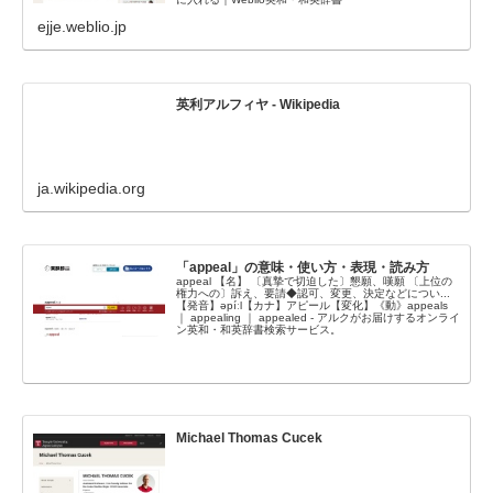
ejje.weblio.jp
英利アルフィヤ - Wikipedia
ja.wikipedia.org
「appeal」の意味・使い方・表現・読み方
appeal 【名】 〔真摯で切迫した〕懇願、嘆願 〔上位の
権力への〕訴え、要請◆認可、変更、決定などについ...
【発音】əpíːl【カナ】アピール【変化】《動》appeals
｜ appealing ｜ appealed - アルクがお届けするオンライ
ン英和・和英辞書検索サービス。
Michael Thomas Cucek