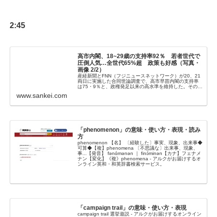
2:45
高市内閣、18~29歳の支持率92％ 若者世代で
圧倒人気…全世代65%超 政策も好感（写真・
画像 2/2）
産経新聞とFNN（フジニュースネットワーク）が20、21
両日に実施した合同世論調査で、高市早苗内閣の支持率
は75・9％と、政権発足以来の高水準を維持した。その…
www.sankei.com
「phenomenon」の意味・使い方・表現・読み
方
phenomenon 【名】 〔経験した〕事実、現象、出来事◆
可算◆【複】phenomena 〔不思議な〕出来事、現象、
事...【発音】 fənɑ́mənən ｜ finɔ́minən【カナ】フェナメ
ナン【変化】《複》phenomena - アルクがお届けするオ
ンライン英和・和英辞書検索サービス。
「campaign trail」の意味・使い方・表現
campaign trail 選挙遊説 - アルクがお届けするオンライン