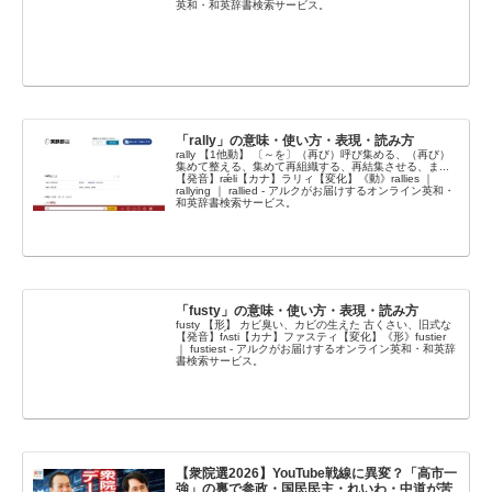
英和・和英辞書検索サービス。
「rally」の意味・使い方・表現・読み方
rally 【1他動】 〔～を〕（再び）呼び集める、（再び）
集めて整える、集めて再組織する、再結集させる、ま...
【発音】rǽli【カナ】ラリィ【変化】《動》rallies ｜
rallying ｜ rallied - アルクがお届けするオンライン英和・
和英辞書検索サービス。
「fusty」の意味・使い方・表現・読み方
fusty 【形】 カビ臭い、カビの生えた 古くさい、旧式な
【発音】fʌ́sti【カナ】ファスティ【変化】《形》fustier
｜ fustiest - アルクがお届けするオンライン英和・和英辞
書検索サービス。
【衆院選2026】YouTube戦線に異変？「高市一
強」の裏で参政・国民民主・れいわ・中道が苦