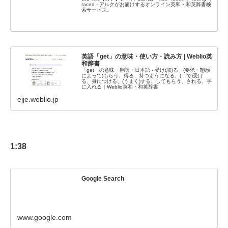
raced - アルクがお届けするオンライン英和・和英辞書検
索サービス。
英語「get」の意味・使い方・読み方 | Weblio英
和辞書
「get」の意味・翻訳・日本語 - 受け(取)る、(要求・懇願
によって)もらう、得る、持つようになる、(…で)受け
る、身につける、(うまく)する、してもらう、される、手
に入れる｜Weblio英和・和英辞書
ejje.weblio.jp
1:38
Google Search
www.google.com