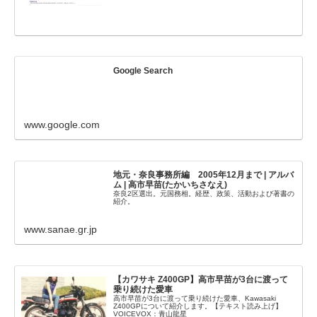
Google Search
www.google.com
地元・奈良事務所編 2005年12月まで | アルバ
ム | 高市早苗(たかいちさなえ)
奈良2区選出。元国務相。経歴、政策、活動および著書の
紹介。
www.sanae.gr.jp
【カワサキ Z400GP】高市早苗が3台に渡って
乗り続けた愛車
高市早苗が3台に渡って乗り続けた愛車、Kawasaki
Z400GPについて紹介します。【テキスト読み上げ】
VOICEVOX：青山龍星