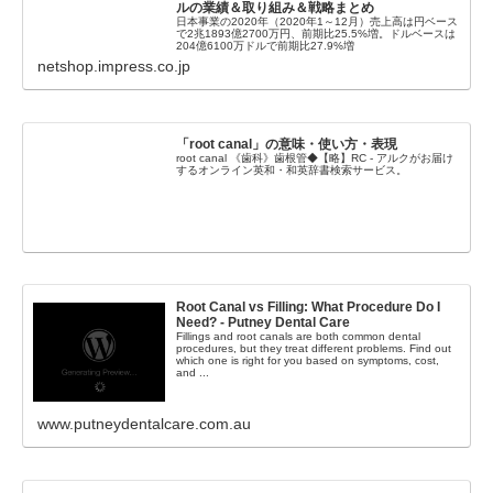
ルの業績＆取り組み＆戦略まとめ
日本事業の2020年（2020年1～12月）売上高は円ベース
で2兆1893億2700万円、前期比25.5%増。ドルベースは
204億6100万ドルで前期比27.9%増
netshop.impress.co.jp
「root canal」の意味・使い方・表現
root canal 《歯科》歯根管◆【略】RC - アルクがお届け
するオンライン英和・和英辞書検索サービス。
Root Canal vs Filling: What Procedure Do I
Need? - Putney Dental Care
Fillings and root canals are both common dental
procedures, but they treat different problems. Find out
which one is right for you based on symptoms, cost,
and ...
www.putneydentalcare.com.au