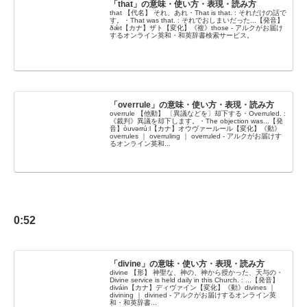
「that」の意味・使い方・表現・読み方
that 【代名】 それ、あれ・That is that. : それだけの話で
す。・That was that. : それでおしまいだった...【発音】
ðǽt【カナ】ザト【変化】《複》those - アルクがお届け
するオンライン英和・和英辞書検索サービス。
「overrule」の意味・使い方・表現・読み方
overrule 【他動】 〔異議などを〕却下する・Overruled. :
《裁判》異議を却下します。・The objection was...【発
音】òuvərrúːl【カナ】オウヴァールール【変化】《動》
overrules ｜ overruling ｜ overruled - アルクがお届けす
るオンライン英和...
0:52
「divine」の意味・使い方・表現・読み方
divine 【形】 神聖な、神の、神から授かった、天与の・
Divine service is held daily in this Church. : ...【発音】
diváin【カナ】ディヴァイン【変化】《動》divines ｜
divining ｜ divined - アルクがお届けするオンライン英
和・和英辞書...