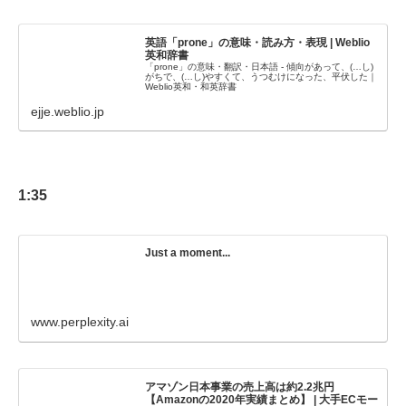
英語「prone」の意味・読み方・表現 | Weblio
英和辞書
「prone」の意味・翻訳・日本語 - 傾向があって、(…し)
がちで、(…し)やすくて、うつむけになった、平伏した｜
Weblio英和・和英辞書
ejje.weblio.jp
1:35
Just a moment...
www.perplexity.ai
アマゾン日本事業の売上高は約2.2兆円
【Amazonの2020年実績まとめ】 | 大手ECモー