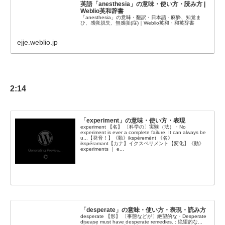
英語「anesthesia」の意味・使い方・読み方 |
Weblio英和辞書
「anesthesia」の意味・翻訳・日本語 - 麻酔、知覚ま
ひ、感覚脱失、無感覚(症)｜Weblio英和・和英辞書
ejje.weblio.jp
2:14
「experiment」の意味・使い方・表現
experiment 【名】 〔科学の〕実験（法）・No
experiment is ever a complete failure. It can always be
u...【発音！】《動》ikspérəmènt 《名》
ikspérəmənt【カナ】イクスペリメント【変化】《動》
experiments ｜ e...
「desperate」の意味・使い方・表現・読み方
desperate 【形】 〔事態などが〕絶望的な・Desperate
disease must have desperate remedies. : 絶望的な...