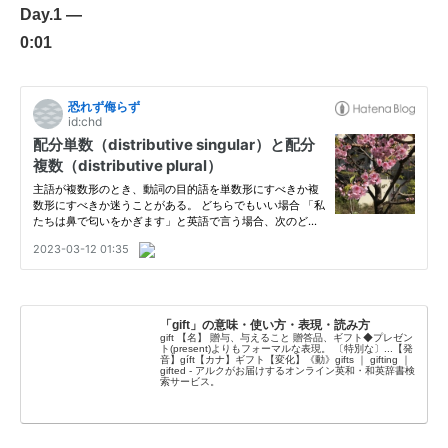
Day.1 —
0:01
「gift」の意味・使い方・表現・読み方
gift 【名】 贈与、与えること 贈答品、ギフト◆プレゼン
ト(present)よりもフォーマルな表現。 〔特別な〕...【発
音】gíft【カナ】ギフト【変化】《動》gifts ｜ gifting ｜
gifted - アルクがお届けするオンライン英和・和英辞書検
索サービス。