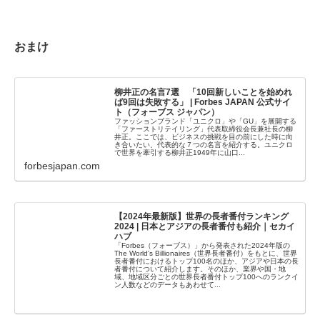
おまけ
柳井正の名言7選 「10回新しいことを始めれ
ば9回は失敗する」 | Forbes JAPAN 公式サイ
ト（フォーブス ジャパン）
ファッションブランド「ユニクロ」や「GU」を展開する
「ファーストリテイリング」代表取締役会長兼社長の柳
井正。ここでは、ビジネスの挑戦を目の前にした時に向
き合いたい、代表的な７つの名言を紹介する。ユニクロ
で世界を牽引する柳井正1949年に山口...
forbesjapan.com
【2024年最新版】世界の長者番付ランキング
2024 | 日本とアジアの長者番付も紹介｜セカイ
ハブ
「Forbes（フォーブス）」から発表された2024年版の
The World's Billionaires（世界長者番付）をもとに、世界
長者番付におけるトップ100名のほか、アジアや日本の長
者番付について紹介します。そのほか、業界や国・地
域、地域区分ごとの世界長者番付トップ100へのランクイ
ン人数などのデータもあわせて...