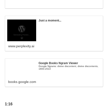
Just a moment...
www.perplexity.ai
Google Books Ngram Viewer
Google Ngrams: divine discontent, divine discontents,
1800-2022
books.google.com
1:16