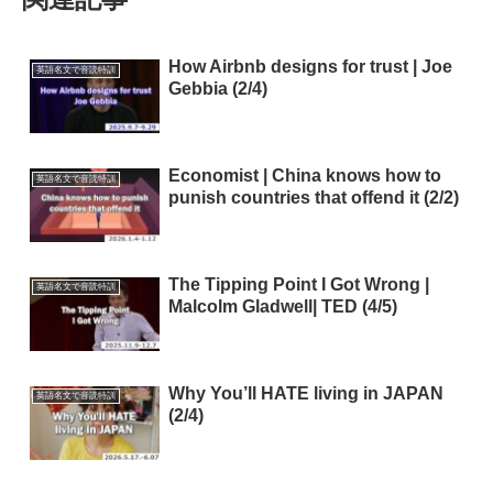
How Airbnb designs for trust | Joe
英語名文で音読特訓
Gebbia (2/4)
Economist | China knows how to
英語名文で音読特訓
punish countries that offend it (2/2)
The Tipping Point I Got Wrong |
英語名文で音読特訓
Malcolm Gladwell| TED (4/5)
Why You’ll HATE living in JAPAN
英語名文で音読特訓
(2/4)