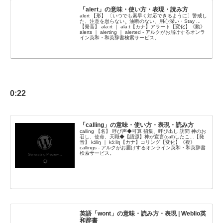
「alert」の意味・使い方・表現・読み方
alert 【形】 〔いつでも素早く対応できるように〕警戒し
た、注意を怠らない、油断のない、用心深い・Stay ...
【発音】 ələ́ːrt ｜ ələ́ːt【カナ】アラート【変化】《動》
alerts ｜ alerting ｜ alerted - アルクがお届けするオンラ
イン英和・和英辞書検索サービス。
0:22
「calling」の意味・使い方・表現・読み方
calling 【名】 呼び声◆可算 招集、呼び出し 訪問 神のお
召し、使命、天職◆【語源】神が宣言(call)したこ...【発
音】 kɔ́liŋ ｜ kɔ́ːliŋ【カナ】コリング【変化】《複》
callings - アルクがお届けするオンライン英和・和英辞書
検索サービス。
英語「wont」の意味・読み方・表現 | Weblio英
和辞書