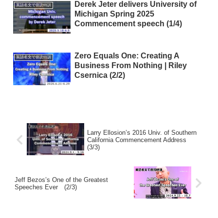
Derek Jeter delivers University of
英語名文で音読特訓
Michigan Spring 2025
Commencement speech (1/4)
Zero Equals One: Creating A
英語名文で音読特訓
Business From Nothing | Riley
Csernica (2/2)
Larry Ellosion’s 2016 Univ. of Southern
California Commencement Address
(3/3)
Jeff Bezos’s One of the Greatest
Speeches Ever (2/3)