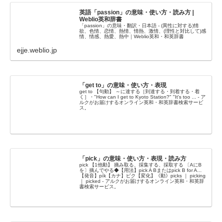
英語「passion」の意味・使い方・読み方 |
Weblio英和辞書
「passion」の意味・翻訳・日本語 - (異性に対する)情
欲、色情、恋情、熱情、情熱、激情、(理性と対比して)感
情、情感、熱愛、熱中｜Weblio英和・和英辞書
ejje.weblio.jp
「get to」の意味・使い方・表現
get to 【句動】 ～に達する［到達する・到着する・着
く］・"How can I get to Kyoto Station?" "It's too ... - ア
ルクがお届けするオンライン英和・和英辞書検索サービ
ス。
「pick」の意味・使い方・表現・読み方
pick 【1他動】 摘み取る、採集する、採取する 〔AにB
を〕摘んでやる◆【用法】pick A Bまたはpick B for A...
【発音】pík【カナ】ピク【変化】《動》picks ｜ picking
｜ picked - アルクがお届けするオンライン英和・和英辞
書検索サービス。