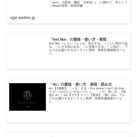
「wont」の意味・翻訳・日本語 - (…し)慣れて、常として
｜Weblio英和・和英辞書
ejje.weblio.jp
「feel like」の意味・使い方・表現
feel like ～したい（ような）気がする、～したい気分であ
る、～にやる気がある、～に気乗りする、～に気が... - ア
ルクがお届けするオンライン英和・和英辞書検索サービ
ス。
「do」の意味・使い方・表現・読み方
do 【1他動】 〔～を〕する・You know I can't do that. :
そういうわけにいかないでしょ。 〔～の〕役に立...【発
音】du ｜ dúː【カナ】ドゥー【変化】《複》dos - アル
クがお届けするオンライン英和・和英辞書検索サービ
ス。