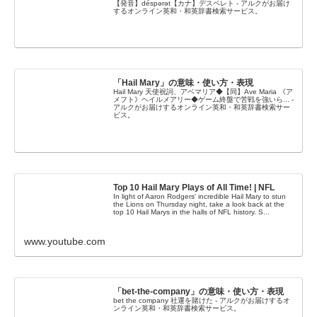
【発音】déspərət【カナ】デスペレト - アルクがお届け
するオンライン英和・和英辞書検索サービス。
「Hail Mary」の意味・使い方・表現
Hail Mary 天使祝詞、アベマリア◆【同】Ave Maria 《ア
メフト》ヘイルメアリー◆ゲーム終盤で苦戦を強いら... -
アルクがお届けするオンライン英和・和英辞書検索サー
ビス。
Top 10 Hail Mary Plays of All Time! | NFL
In light of Aaron Rodgers' incredible Hail Mary to stun
the Lions on Thursday night, take a look back at the
top 10 Hail Marys in the halls of NFL history. S...
www.youtube.com
「bet-the-company」の意味・使い方・表現
bet the company 社運を賭けた - アルクがお届けするオ
ンライン英和・和英辞書検索サービス。