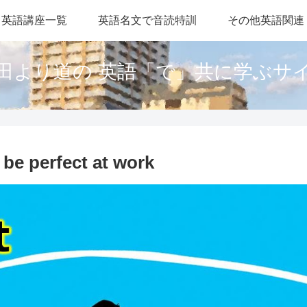
英語講座一覧
英語名文で音読特訓
その他英語関連
田より道の 英語「で」共に学ぶサ
 be perfect at work