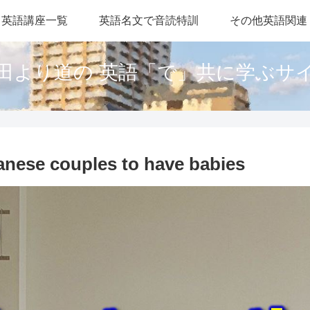
英語講座一覧
英語名文で音読特訓
その他英語関連
田より道の 英語「で」共に学ぶサ
anese couples to have babies