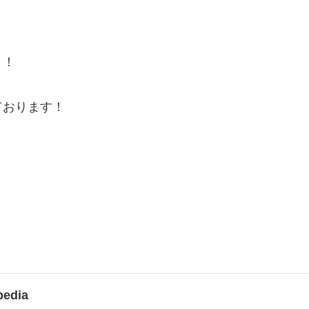
う！
ております！
edia