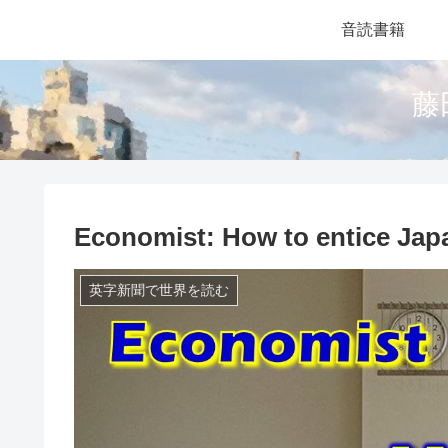
音読書籍
藤
Economist: How to entice Jap
英字新聞で世界を読む