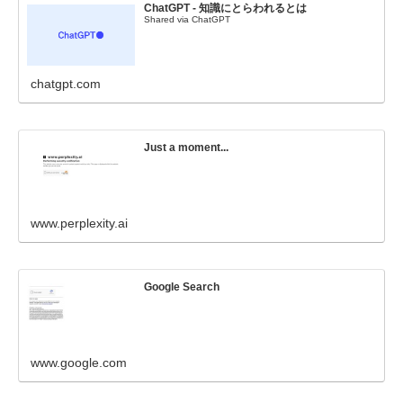
ChatGPT - 知識にとらわれるとは
Shared via ChatGPT
chatgpt.com
Just a moment...
www.perplexity.ai
Google Search
www.google.com