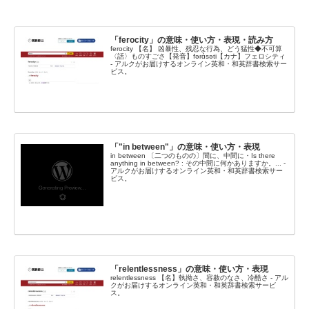
「ferocity」の意味・使い方・表現・読み方
ferocity 【名】 凶暴性、残忍な行為、どう猛性◆不可算
〈話〉ものすごさ【発音】fərɑ́səti【カナ】フェロシティ
- アルクがお届けするオンライン英和・和英辞書検索サー
ビス。
「"in between"」の意味・使い方・表現
in between 〔二つのものの〕間に、中間に・Is there
anything in between? : その中間に何かありますか。... -
アルクがお届けするオンライン英和・和英辞書検索サー
ビス。
「relentlessness」の意味・使い方・表現
relentlessness 【名】執拗さ、容赦のなさ、冷酷さ - アル
クがお届けするオンライン英和・和英辞書検索サービ
ス。