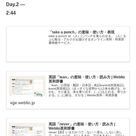
Day.2 —
2:44
「take a punch」の意味・使い方・表現
take a punch at （人）にパンチを食らわせる、（人）を
ぶん殴る - アルクがお届けするオンライン英和・和英辞
書検索サービス。
英語「lean」の意味・使い方・読み方 | Weblio
英和辞書
「lean」の意味・翻訳・日本語 - 表記leaned(米国表記)、
leant(英国表記)、(まっすぐな姿勢から)上体を曲げる、か
がむ、そり返る、体を乗り出す、(…に)もたれる、寄りか
かる、(…に)頼る、すがる｜Weblio英和・和英辞書
ejje.weblio.jp
英語「never」の意味・使い方・読み方 |
Weblio英和辞書
never【副】いまだかつて…ない,一度も…しない,決し
て…ない,一つも…ない,まさか…ではあるまい,…でない