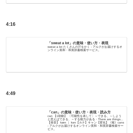
4:16
「sweat a lot」の意味・使い方・表現
sweat a lot たくさんの汗をかく - アルクがお届けするオ
ンライン英和・和英辞書検索サービス。
4:49
「can」の意味・使い方・表現・読み方
can 【1助動】 〔可能性を表して〕～できる、～しよう
と思えばできる、～する能力がある・There are things...
【発音】 kæn ｜ kən【カナ】キャン【変化】《複》cans
- アルクがお届けするオンライン英和・和英辞書検索サー
ビス。