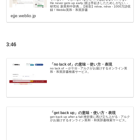
He never gets up early.:彼は早起きしたためしがない. -
研究社 新英和中辞典...【発音】névɚ, névə - 1000万語収
録！Weblio英和・和英辞書
ejje.weblio.jp
3:46
「no lack of」の意味・使い方・表現
no lack of ～が十分 - アルクがお届けするオンライン英
和・和英辞書検索サービス。
「get back up」の意味・使い方・表現
get back up after a fall 挫折後に再び立ち上がる - アルク
がお届けするオンライン英和・和英辞書検索サービス。