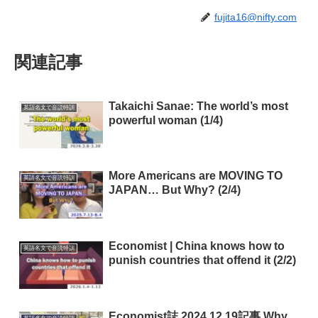
fujita16@nifty.com
関連記事
Takaichi Sanae: The world’s most
英語名文で音読特訓
powerful woman (1/4)
More Americans are MOVING TO
英語名文で音読特訓
JAPAN… But Why? (2/4)
Economist | China knows how to
英語名文で音読特訓
punish countries that offend it (2/2)
Economist誌 2024.12.19記事 Why