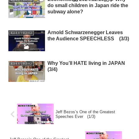
英語名文で音読特訓
do small children in Japan ride the
subway alone?
Arnold Schwarzenegger Leaves
英語名文で音読特訓
the Audience SPEECHLESS (3/3)
Why You’ll HATE living in JAPAN
英語名文で音読特訓
(3/4)
Jeff Bezos’s One of the Greatest
Speeches Ever (1/3)