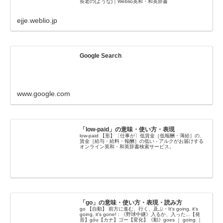
長老の(ような)｜Weblio英和・和英辞書
ejje.weblio.jp
Google Search
www.google.com
「low-paid」の意味・使い方・表現
low-paid 【形】〔仕事が〕低賃金［低報酬・薄給］の、
賃金［給与・給料・報酬］の低い - アルクがお届けする
オンライン英和・和英辞書検索サービス。
「go」の意味・使い方・表現・読み方
go 【自動】 前方に進む、行く、及ぶ・It's going, it's
going, it's gone! : 《野球中継》入るか、入った...【発
音】góu【カナ】ゴー【変化】《動》goes ｜ going ｜