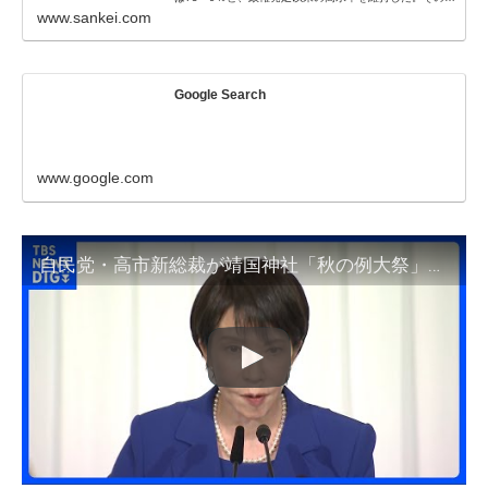
www.sankei.com
Google Search
www.google.com
自民党・高市新総裁が靖国神社「秋の例大祭」参拝見送る方向 背景に公明党の“強い懸念”か 安倍元総理は在任中の参拝は一度きり｜TBS NEWS DIG