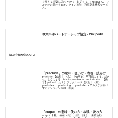
を変える 問題に取りかかる、対処する・I receive t... - ア
ルクがお届けするオンライン英和・和英辞書検索サービ
ス。
環太平洋パートナーシップ協定 - Wikipedia
ja.wikipedia.org
「preclude」の意味・使い方・表現・読み方
preclude 【他動】 〈文〉〔物事を〕不可能にする、起き
ないようにする・It is impossible to preclude the...【発
音】priklúːd【カナ】プリクルード【変化】《動》
precludes ｜ precluding ｜ precluded - アルクがお届け
するオンライン英和・和英...
「output」の意味・使い方・表現・読み方
output 【名】 生産（高）、産出（量）、生産活動・