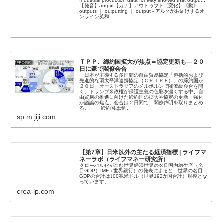
Industrial production data for May showed that outpu...
【発音】áutpùt【カナ】アウトゥプト【変化】《動》
outputs ｜ outputting ｜ output - アルクがお届けするオ
ンライン英和...
ＴＰＰ、締約国拡大が焦点＝協定更新も―２０
日に豪で閣僚会合
日本が主導する多国間の自由貿易協定「包括的および
先進的な環太平洋連携協定（ＣＰＴＰＰ）」の締約国が
２０日、オーストラリアのメルボルンで閣僚級会合を開
く。トランプ米政権が保護主義の色彩を濃くする中、自
由貿易の推進に向けた締約国の拡大や協定の更新・強化
が議論の焦点。会合は２日間で、閣僚声明を取りまとめ
る。 締約国は現...
sp.m.jiji.com
【第7章】日米以外の主たる経済指標 | ライフマ
ネーラボ（ライフマネー研究所）
グローバル化が進む世界経済世界の名目国内総生産（名
目GDP）IMF（世界銀行）の発表によると、世界の名目
GDPの合計は100兆米ドル（世界192か国合計）規模とな
っています。
crea-lp.com