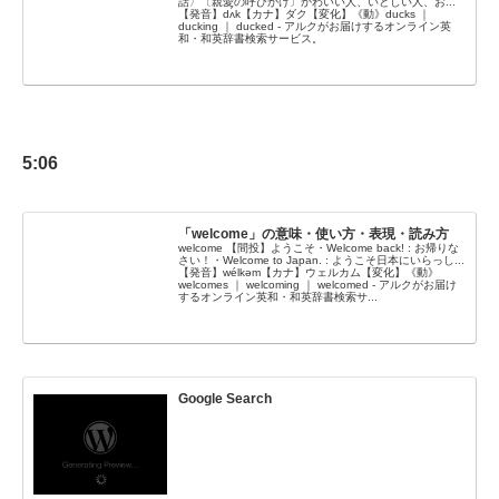
話〉〔親愛の呼びかけ〕かわいい人、いとしい人、お...
【発音】dʌ́k【カナ】ダク【変化】《動》ducks ｜
ducking ｜ ducked - アルクがお届けするオンライン英
和・和英辞書検索サービス。
5:06
「welcome」の意味・使い方・表現・読み方
welcome 【間投】ようこそ・Welcome back! : お帰りな
さい！・Welcome to Japan. : ようこそ日本にいらっし...
【発音】wélkəm【カナ】ウェルカム【変化】《動》
welcomes ｜ welcoming ｜ welcomed - アルクがお届け
するオンライン英和・和英辞書検索サ...
Google Search