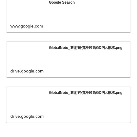
Google Search
www.google.com
GlobalNote_政府総債務残高GDP比推移.png
drive.google.com
GlobalNote_政府純債務残高GDP比推移.png
drive.google.com