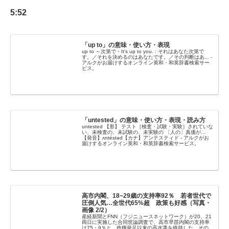
5:52
「up to」の意味・使い方・表現
up to ～次第で・It's up to you. : それはあなた次第で
す。／それを決めるのはあなたです。／その判断はあ... -
アルクがお届けするオンライン英和・和英辞書検索サー
ビス。
「untested」の意味・使い方・表現・読み方
untested 【形】 テスト［検査・試験・実験］されていな
い、未検査の、未試験の、未実験の 〔人の〕真価が...
【発音】ʌntéstəd【カナ】アンテスティド - アルクがお
届けするオンライン英和・和英辞書検索サービス。
高市内閣、18~29歳の支持率92％ 若者世代で
圧倒人気…全世代65%超 政策も好感（写真・
画像 2/2）
産経新聞とFNN（フジニュースネットワーク）が20、21
両日に実施した合同世論調査で、高市早苗内閣の支持率
は75・9％と、政権発足以来の高水準を維持した。その…