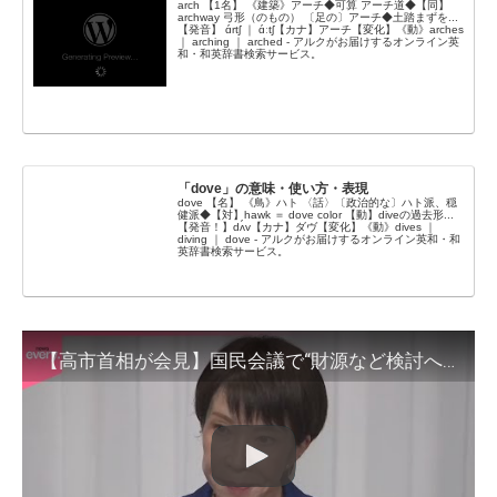
arch 【1名】 《建築》アーチ◆可算 アーチ道◆【同】
archway 弓形（のもの） 〔足の〕アーチ◆土踏まずを...
【発音】 ɑ́rtʃ ｜ ɑ́ːtʃ【カナ】アーチ【変化】《動》arches
｜ arching ｜ arched - アルクがお届けするオンライン英
和・和英辞書検索サービス。
「dove」の意味・使い方・表現
dove 【名】 《鳥》ハト 〈話〉〔政治的な〕ハト派、穏
健派◆【対】hawk ＝ dove color 【動】diveの過去形...
【発音！】dʌ́v【カナ】ダヴ【変化】《動》dives ｜
diving ｜ dove - アルクがお届けするオンライン英和・和
英辞書検索サービス。
【高市首相が会見】国民会議で“財源など検討へ” 消費減税、夏前までに中間とりまとめ