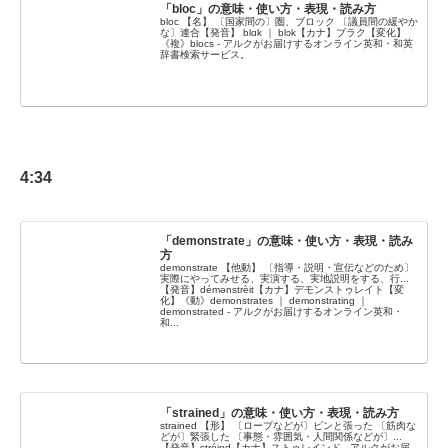
「bloc」の意味・使い方・表現・読み方
bloc 【名】 〔国家間の〕圏、ブロック 〔議員間の緩やか
な〕連合【発音】 blɑk ｜ blɔk【カナ】ブラク【変化】
《複》blocs - アルクがお届けするオンライン英和・和英
辞書検索サービス。
4:34
「demonstrate」の意味・使い方・表現・読み
方
demonstrate 【他動】 〔指導・説明・宣伝などのため〕
実際にやってみせる、実演する、実地説明をする、行...
【発音】démənstrèit【カナ】デモンストゥレイト【変
化】《動》demonstrates ｜ demonstrating ｜
demonstrated - アルクがお届けするオンライン英和・
和...
「strained」の意味・使い方・表現・読み方
strained 【形】 〔ロープなどが〕ピンと張った 〔筋肉な
どが〕緊張した 〔事態・雰囲気・人間関係などが〕...
【発音】stréind【カナ】ストゥレインド - アルクがお届