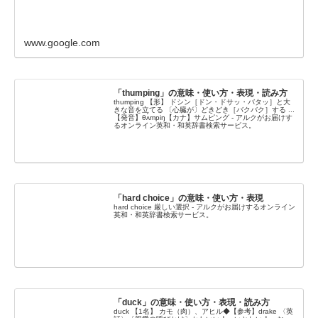
www.google.com
「thumping」の意味・使い方・表現・読み方
thumping 【形】 ドシン［ドン・ドサッ・バタッ］と大
きな音を立てる 〔心臓が〕どきどき［バクバク］する ...
【発音】θʌ́mpiŋ【カナ】サムピング - アルクがお届けす
るオンライン英和・和英辞書検索サービス。
「hard choice」の意味・使い方・表現
hard choice 厳しい選択 - アルクがお届けするオンライン
英和・和英辞書検索サービス。
「duck」の意味・使い方・表現・読み方
duck 【1名】 カモ（肉）、アヒル◆【参考】drake 〈英