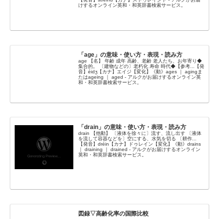
けするオンライン英和・和英辞書検索サービス。
「age」の意味・使い方・表現・読み方
age 【名】 年齢 成年 高齢、老齢 老人たち、お年寄り◆
集合的。 〔建物などの〕老朽化 寿命 時代◆【参考...【発
音】éidʒ【カナ】エイジ【変化】《動》ages ｜ agingま
たはageing ｜ aged - アルクがお届けするオンライン英
和・和英辞書検索サービス。
「drain」の意味・使い方・表現・読み方
drain 【他動】 〔液体を徐々に〕流す、流し出す 〔液体
を流して容器などを〕空にする、水気を切る 〔耕作...
【発音】dréin【カナ】ドゥレイン【変化】《動》drains
｜ draining ｜ drained - アルクがお届けするオンライン
英和・和英辞書検索サービス。
図録▽高齢化率の国際比較