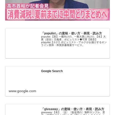
「populist」の意味・使い方・表現・読み方
populist 【形】一般向けの、一般大衆に向けた 【名】大
衆（迎合）主義者、ポピュリスト◆可算【発音】
pɔ́pjulist【カナ】ポピュリスト - アルクがお届けするオン
ライン英和・和英辞書検索サービス。
Google Search
www.google.com
「giveaway」の意味・使い方・表現・読み方
giveaway 【名】 〈話〉〔販促用の〕無料サンプル、景