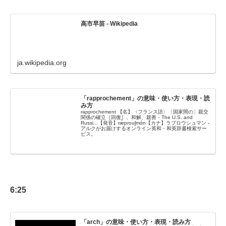
高市早苗 - Wikipedia
ja.wikipedia.org
「rapprochement」の意味・使い方・表現・読
み方
rapprochement 【名】〈フランス語〉〔国家間の〕親交
関係の確立［回復］、和解、親善・The U.S. and
Russi...【発音】ræ̀prouʃmɑ́n【カナ】ラプロウシュマン -
アルクがお届けするオンライン英和・和英辞書検索サー
ビス。
6:25
「arch」の意味・使い方・表現・読み方