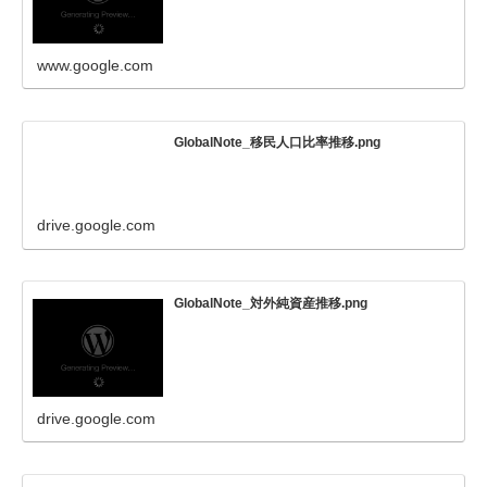
www.google.com
GlobalNote_移民人口比率推移.png
drive.google.com
GlobalNote_対外純資産推移.png
drive.google.com