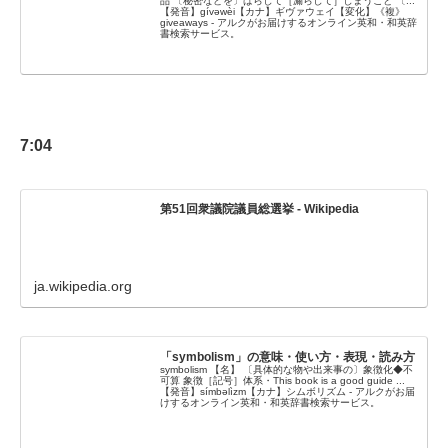
品 〔秘密などを〕ばらして［漏らして］しまうこと 〔...
【発音】gívəwèi【カナ】ギヴァウェイ【変化】《複》
giveaways - アルクがお届けするオンライン英和・和英辞
書検索サービス。
7:04
第51回衆議院議員総選挙 - Wikipedia
ja.wikipedia.org
「symbolism」の意味・使い方・表現・読み方
symbolism 【名】 〔具体的な物や出来事の〕象徴化◆不
可算 象徴［記号］体系・This book is a good guide ...
【発音】símbəlìzm【カナ】シムボリズム - アルクがお届
けするオンライン英和・和英辞書検索サービス。