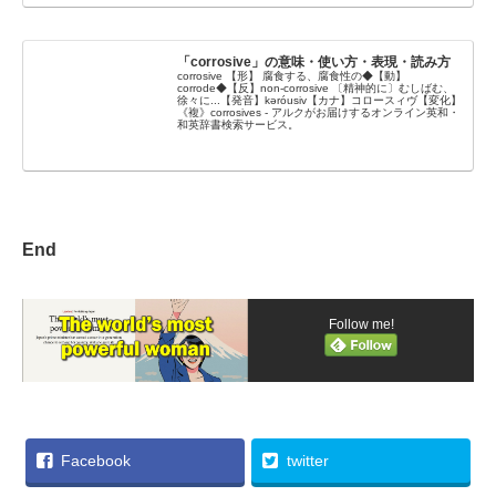
「corrosive」の意味・使い方・表現・読み方
corrosive 【形】 腐食する、腐食性の◆【動】
corrode◆【反】non-corrosive 〔精神的に〕むしばむ、
徐々に...【発音】kəróusiv【カナ】コロースィヴ【変化】
《複》corrosives - アルクがお届けするオンライン英和・
和英辞書検索サービス。
End
Follow me!
Facebook
twitter