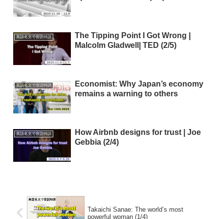
The Tipping Point I Got Wrong |
英語名文で音読特訓
Malcolm Gladwell| TED (2/5)
Economist: Why Japan’s economy
英語名文で音読特訓
remains a warning to others
How Airbnb designs for trust | Joe
英語名文で音読特訓
Gebbia (2/4)
Takaichi Sanae: The world’s most
powerful woman (1/4)