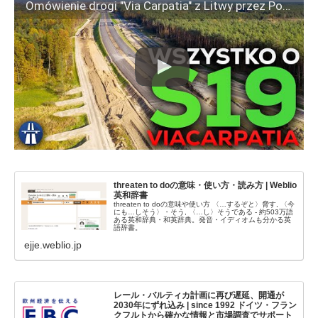
Omówienie drogi "Via Carpatia" z Litwy przez Polskę, Słowację, Węgry, Rumunię, Bułgarię do Grecji
threaten to doの意味・使い方・読み方 | Weblio
英和辞書
threaten to doの意味や使い方 〈…するぞと〉脅す, 〈今
にも…しそう〉・そう, 〈…し〉そうである - 約503万語
ある英和辞典・和英辞典。発音・イディオムも分かる英
語辞書。
ejje.weblio.jp
レール・バルティカ計画に再び遅延、開通が
2030年にずれ込み | since 1992 ドイツ・フラン
クフルトから確かな情報と市場調査でサポート