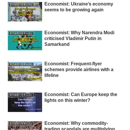
Economist: Ukraine’s economy
英字新聞で世界を読む
seems to be growing again
Economist: Why Narendra Modi
英字新聞で世界を読む
criticised Vladimir Putin in
Samarkand
Economist: Frequent-flyer
英字新聞で世界を読む
schemes provide airlines with a
lifeline
Economist: Can Europe keep the
英字新聞で世界を読む
lights on this winter?
Economist: Why commodity-
英字新聞で世界を読む
trading scandals are multiplying