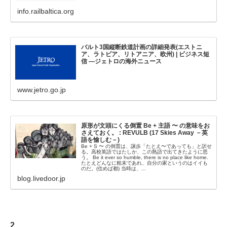
info.railbaltica.org
バルト3国縦断鉄道計画の詳細発表(エストニ
ア、ラトビア、リトアニア、欧州) | ビジネス短
信 ―ジェトロの海外ニュース
www.jetro.go.jp
原形が文頭にくる倒置 Be + 主語 〜 の意味をお
さえておく。 : REVULB (17 Skies Away －英
語を愉しむ－)
Be + S 〜 の倒置は、譲歩「たとえ〜であっても」と訳せ
る。高校英語ではたしか、この熟語で出てきたように思
う。 Be it ever so humble, there is no place like home.
たとえどんなに粗末であれ、自分の家というのはイイも
のだ。(住めば都) 当時は、...
blog.livedoor.jp
2