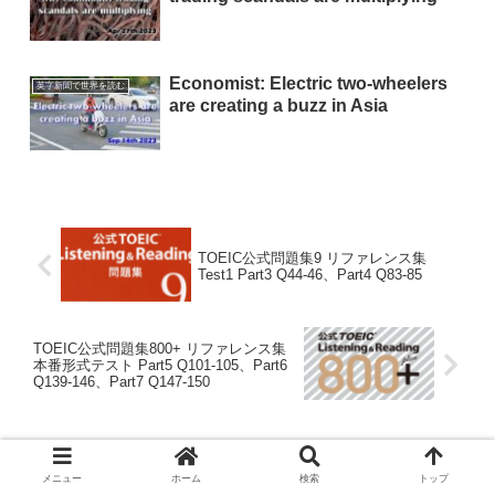
Economist: Electric two-wheelers
英字新聞で世界を読む
are creating a buzz in Asia
TOEIC公式問題集9 リファレンス集
Test1 Part3 Q44-46、Part4 Q83-85
TOEIC公式問題集800+ リファレンス集
本番形式テスト Part5 Q101-105、Part6
Q139-146、Part7 Q147-150
ホーム
英字新聞で世界を読む
メニュー
ホーム
検索
トップ