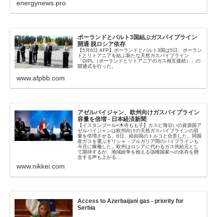
energynews.pro
ポーランドとバルト3国結ぶガスパイプライン
開通 脱ロシア依存
【5月6日 AFP】ポーランドとバルト3国は5日、ポーラン
ドとリトアニアを結ぶ新たな天然ガスパイプライン
「GIPL（ポーランドとリトアニアのガス相互接続）」の
開通式を行った。
www.afpbb.com
アゼルバイジャン、欧州向けガスパイプライン
容量を倍増 - 日本経済新聞
【イスタンブール=木寺もも子】カスピ海沿いの資源国ア
ゼルバイジャンは欧州向けの天然ガスパイプラインの容
量を倍増させる。6日、経由国のトルコと合意した。同国
産ガスを運ぶギリシャ・ブルガリア間のパイプラインも
今月に稼働した。欧州はロシアに代わるガス供給元とし
て期待するが、地域紛争を抱える強権国家への依存を懸
念する声も上がる...
www.nikkei.com
Access to Azerbaijani gas - priority for
Serbia