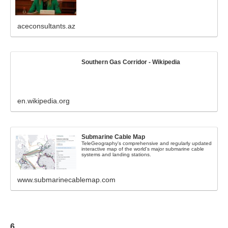
aceconsultants.az
Southern Gas Corridor - Wikipedia
en.wikipedia.org
Submarine Cable Map
TeleGeography's comprehensive and regularly updated
interactive map of the world's major submarine cable
systems and landing stations.
www.submarinecablemap.com
6