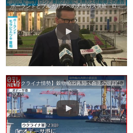
ポーランドとブルガリアへの天然ガス供給 ロシアが停止を通告(2022年4月27日)
【ウクライナ情勢】穀物輸出再開へ合意の翌日“ロシア軍が港にミサイル攻撃”