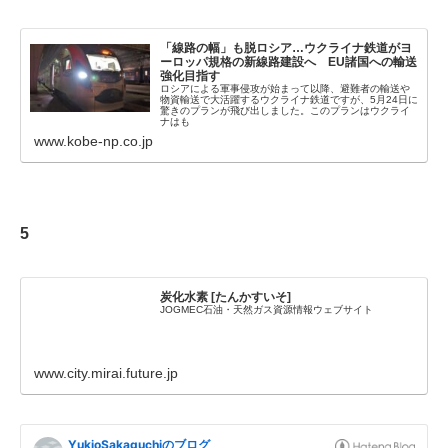
「線路の幅」も脱ロシア…ウクライナ鉄道がヨ
ーロッパ規格の新線路建設へ EU諸国への輸送
強化目指す
ロシアによる軍事侵攻が始まって以降、避難者の輸送や
物資輸送で大活躍するウクライナ鉄道ですが、5月24日に
驚きのプランが飛び出しました。このプランはウクライ
ナはも
www.kobe-np.co.jp
5
炭化水素 [たんかすいそ]
JOGMEC石油・天然ガス資源情報ウェブサイト
www.city.mirai.future.jp