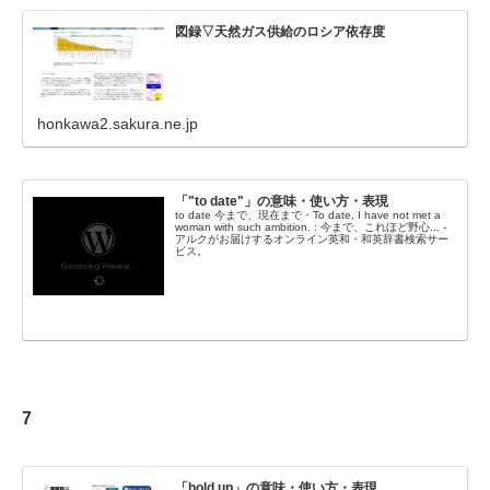
図録▽天然ガス供給のロシア依存度
honkawa2.sakura.ne.jp
「"to date"」の意味・使い方・表現
to date 今まで、現在まで・To date, I have not met a
woman with such ambition. : 今まで、これほど野心... -
アルクがお届けするオンライン英和・和英辞書検索サー
ビス。
7
「hold up」の意味・使い方・表現