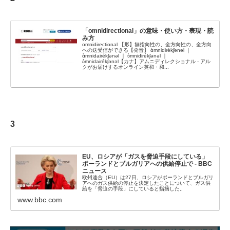
「omnidirectional」の意味・使い方・表現・読
み方
omnidirectional 【形】無指向性の、全方向性の、全方向
への送受信ができる【発音】 ɑ̀mnidirékʃənəl ｜
ɑ̀mnidairékʃənəl ｜ ɔ̀mnidirékʃənəl ｜
ɔ̀mnidairékʃənəl【カナ】アムニディレクショナル - アル
クがお届けするオンライン英和・和...
3
EU、ロシアが「ガスを脅迫手段にしている」
ポーランドとブルガリアへの供給停止で - BBC
ニュース
欧州連合（EU）は27日、ロシアがポーランドとブルガリ
アへのガス供給の停止を決定したことについて、ガス供
給を「脅迫の手段」にしていると指摘した。
www.bbc.com