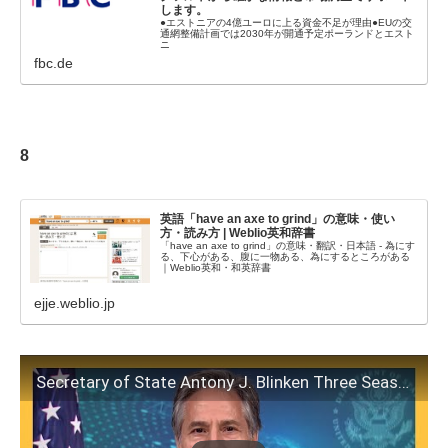
します。
●エストニアの4億ユーロに上る資金不足が理由●EUの交
通網整備計画では2030年が開通予定ポーランドとエスト
ニ
fbc.de
8
英語「have an axe to grind」の意味・使い
方・読み方 | Weblio英和辞書
「have an axe to grind」の意味・翻訳・日本語 - 為にす
る、下心がある、腹に一物ある、為にするところがある
｜Weblio英和・和英辞書
ejje.weblio.jp
Secretary of State Antony J. Blinken Three Seas Initiative Summit video remarks