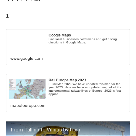
1
Google Maps
Find local businesses, view maps and get driving
directions in Google Maps.
www.google.com
Rail Europe Map 2023
Eurail Map 2023 We have updated this map for the
year 2023. Here we have an updated map of all the
intercontinental railway lines of Europe. 2023 is fast
approa...
mapofeurope.com
From Tallinn to Vilnius by train