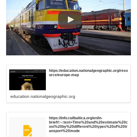
https://education.nationalgeographic.org/reso
urce/europe-map
education.nationalgeographic.org
https://info.railbaltica.org/en/in-
brief#:~:text=Time%20and%20estimate%20c
ost%20by%20different%20types%20of%20tr
ansport%20mode