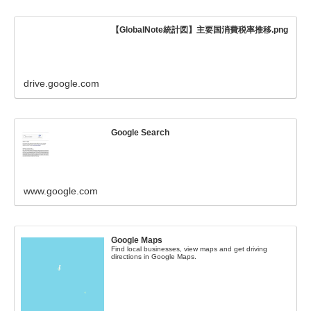
【GlobalNote統計図】主要国消費税率推移.png
drive.google.com
Google Search
www.google.com
Google Maps
Find local businesses, view maps and get driving
directions in Google Maps.