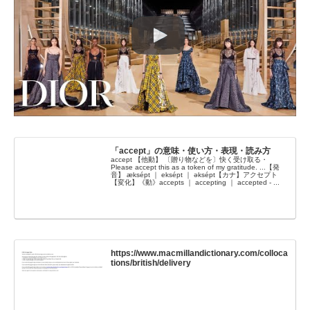
「accept」の意味・使い方・表現・読み方
accept 【他動】 〔贈り物などを〕快く受け取る・
Please accept this as a token of my gratitude. ...【発
音】 æksépt ｜ eksépt ｜ əksépt【カナ】アクセプト
【変化】《動》accepts ｜ accepting ｜ accepted - ...
https://www.macmillandictionary.com/colloca
tions/british/delivery