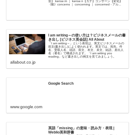
音】 kənsə́ːrn ｜ kənsə́ːn【カナ】コンサーン【変化】
《動》concerns ｜ concerning ｜ concerned - アル...
I am writing～の使い方は？ビジネスメールの書
き出し [ビジネス英会話] All About
「I am writing～」という表現は、英文ビジネスメールの
前文(書き出し)によく使われます。英文では、宛先、件
名、受取人名、頭語、前文、本文、末文、結語、差出人
名（署名）で構成されます。「I am writing you
reading」など書き出しの例文を見てみましょう。
allabout.co.jp
Google Search
www.google.com
英語「missing」の意味・読み方・表現 |
Weblio英和辞書