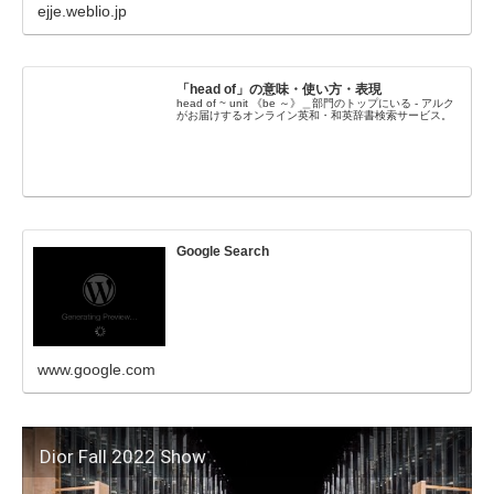
ejje.weblio.jp
「head of」の意味・使い方・表現
head of ~ unit 《be ～》＿部門のトップにいる - アルク
がお届けするオンライン英和・和英辞書検索サービス。
Google Search
www.google.com
Dior Fall 2022 Show