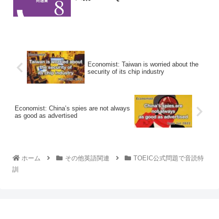
Economist: Taiwan is worried about the
security of its chip industry
Economist: China’s spies are not always
as good as advertised
ホーム
その他英語関連
TOEIC公式問題で音読特
訓