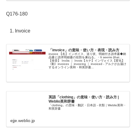
Q176-180
Invoice
「invoice」の意味・使い方・表現・読み方
invoice 【名】インボイス、送り状、明細付き請求書◆納
品書と請求明細書の役割を兼ねる。・It seems (that...
【発音】 ínvɔ̀is ｜ ínvɔis【カナ】インヴォイス【変化】
《動》invoices ｜ invoicing ｜ invoiced - アルクがお届け
するオンライン英和・和英辞書...
英語「clothing」の意味・使い方・読み方 |
Weblio英和辞書
「clothing」の意味・翻訳・日本語 - 衣類｜Weblio英和・
和英辞書
ejje.weblio.jp