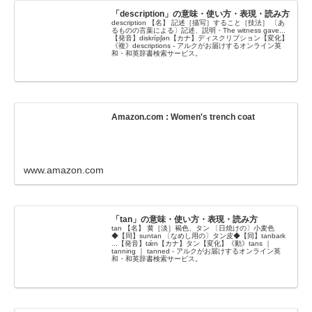
「description」の意味・使い方・表現・読み方
description 【名】 記述［描写］すること［技法］ 〔あ
るものの言葉による〕記述、説明・The witness gave...
【発音】diskrípʃən【カナ】ディスクリプション【変化】
《複》descriptions - アルクがお届けするオンライン英
和・和英辞書検索サービス。
Amazon.com : Women's trench coat
www.amazon.com
「tan」の意味・使い方・表現・読み方
tan 【名】 黄［淡］褐色、タン 〔日焼けの〕小麦色
◆【同】suntan 〔なめし用の〕タン皮◆【同】tanbark
...【発音】tǽn【カナ】タン【変化】《動》tans ｜
tanning ｜ tanned - アルクがお届けするオンライン英
和・和英辞書検索サービス。