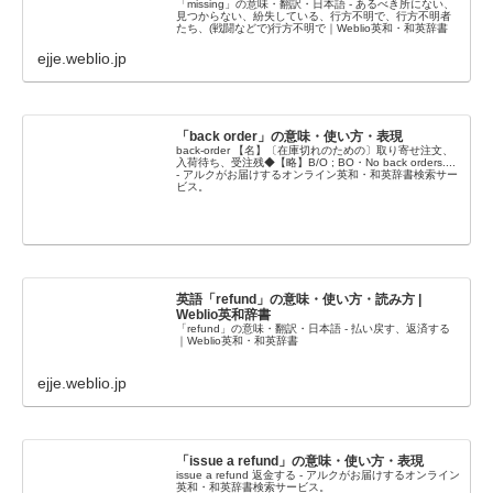
「missing」の意味・翻訳・日本語 - あるべき所にない、
見つからない、紛失している、行方不明で、行方不明者
たち、(戦闘などで)行方不明で｜Weblio英和・和英辞書
ejje.weblio.jp
「back order」の意味・使い方・表現
back-order 【名】〔在庫切れのための〕取り寄せ注文、
入荷待ち、受注残◆【略】B/O ; BO・No back orders....
- アルクがお届けするオンライン英和・和英辞書検索サー
ビス。
英語「refund」の意味・使い方・読み方 |
Weblio英和辞書
「refund」の意味・翻訳・日本語 - 払い戻す、返済する
｜Weblio英和・和英辞書
ejje.weblio.jp
「issue a refund」の意味・使い方・表現
issue a refund 返金する - アルクがお届けするオンライン
英和・和英辞書検索サービス。