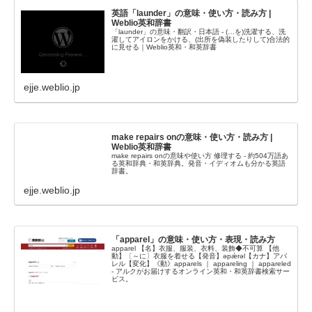
英語「launder」の意味・使い方・読み方 |
Weblio英和辞書
「launder」の意味・翻訳・日本語 - (…を)洗濯する、洗
濯してアイロンをかける、(出所を偽装したりして)合法的
に見せる｜Weblio英和・和英辞書
ejje.weblio.jp
make repairs onの意味・使い方・読み方 |
Weblio英和辞書
make repairs onの意味や使い方 修理する - 約504万語あ
る英和辞典・和英辞典。発音・イディオムも分かる英語
辞書。
ejje.weblio.jp
「apparel」の意味・使い方・表現・読み方
apparel 【名】衣服、服装、衣料、装飾◆不可算 【他
動】〔～に〕衣服を着せる【発音】əpǽrəl【カナ】アパ
レル【変化】《動》apparels ｜ appareling ｜ appareled
- アルクがお届けするオンライン英和・和英辞書検索サー
ビス。