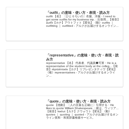
「outfit」の意味・使い方・表現・読み方
outfit 【名】 〔ひとそろいの〕衣服、洋服・I need to
get some outfits for my business trip. : 出張用...【発音】
áutfìt【カナ】アウトフィト【変化】《動》outfits ｜
outfitting ｜ outfitted - アルクがお届けするオンライン...
「representative」の意味・使い方・表現・読
み方
representative 【名】 代表者、代議員◆可算・He is a
representative of the student body at the colleg...【発
音】rèprizéntətiv【カナ】リプレゼンタティヴ【変化】
《複》representatives - アルクがお届けするオンライ
ン...
「quote」の意味・使い方・表現・読み方
quote 【他動】 〔人の言葉を正確に〕引用する・He
likes to quote William Shakespeare. : 彼は、ウィリア...
【発音】kwóut【カナ】クウォウト【変化】《動》
quotes ｜ quoting ｜ quoted - アルクがお届けするオン
ライン英和・和英辞書検索サービス。